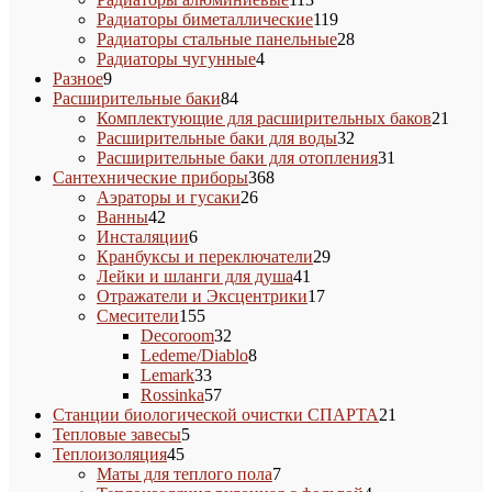
товаров
119
Радиаторы биметаллические
119
товаров
28
Радиаторы стальные панельные
28
4
товаров
Радиаторы чугунные
4
9
товара
Разное
9
товаров
84
Расширительные баки
84
товара
21
Комплектующие для расширительных баков
21
32
товар
Расширительные баки для воды
32
товара
31
Расширительные баки для отопления
31
368
товар
Сантехнические приборы
368
26
товаров
Аэраторы и гусаки
26
42
товаров
Ванны
42
товара
6
Инсталяции
6
товаров
29
Кранбуксы и переключатели
29
41
товаров
Лейки и шланги для душа
41
товар
17
Отражатели и Эксцентрики
17
155
товаров
Смесители
155
товаров
32
Decoroom
32
товара
8
Ledeme/Diablo
8
33
товаров
Lemark
33
товара
57
Rossinka
57
товаров
21
Станции биологической очистки СПАРТА
21
5
товар
Тепловые завесы
5
45
товаров
Теплоизоляция
45
товаров
7
Маты для теплого пола
7