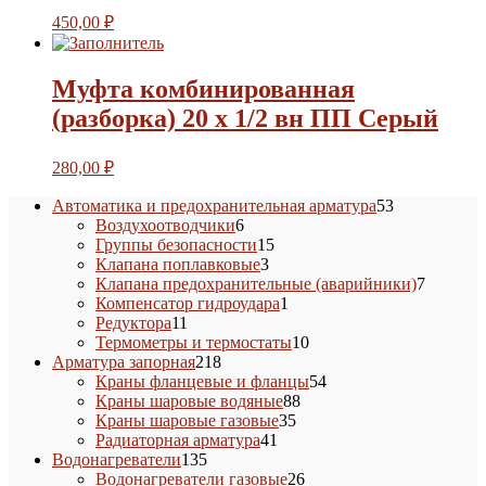
450,00
₽
Муфта комбинированная
(разборка) 20 х 1/2 вн ПП Серый
280,00
₽
53
Автоматика и предохранительная арматура
53
6
товара
Воздухоотводчики
6
товаров
15
Группы безопасности
15
3
товаров
Клапана поплавковые
3
товара
7
Клапана предохранительные (аварийники)
7
1
товаров
Компенсатор гидроудара
1
11
товар
Редуктора
11
товаров
10
Термометры и термостаты
10
218
товаров
Арматура запорная
218
товаров
54
Краны фланцевые и фланцы
54
88
товара
Краны шаровые водяные
88
35
товаров
Краны шаровые газовые
35
41
товаров
Радиаторная арматура
41
135
товар
Водонагреватели
135
товаров
26
Водонагреватели газовые
26