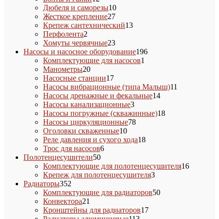
товаров
10
Дюбеля и саморезы
10
27
товаров
Жесткое крепление
27
товаров
13
Крепеж сантехнический
13
2
товаров
Перфолента
2
товара
23
Хомуты червячные
23
товара
196
Насосы и насосное оборудование
196
1
товаров
Комплектующие для насосов
1
20
товар
Манометры
20
товаров
17
Насосные станции
17
товаров
11
Насосы вибрационные (типа Малыш)
11
14
товаров
Насосы дренажные и фекальные
14
3
товаров
Насосы канализационные
3
товара
18
Насосы погружные (скважинные)
18
78
товаров
Насосы циркуляционные
78
10
товаров
Оголовки скваженные
10
товаров
18
Реле давления и сухого хода
18
6
товаров
Трос для насосов
6
50
товаров
Полотенцесушители
50
товаров
16
Комплектующие для полотенцесушителя
16
3
товаров
Крепеж для полотенцесушителя
3
352
товара
Радиаторы
352
товара
50
Комплектующие для радиаторов
50
21
товаров
Конвектора
21
товар
17
Кронштейны для радиаторов
17
113
товаров
Радиаторы алюминиевые
113