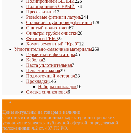
товара
226
Полипропилен БЕЛЫЙ
226
товаров
174
Полипропилен СЕРЫЙ
174
12
товара
Пресс фитинг
12
товаров
244
Резьбовые фитинги латунь
244
товара
128
Стальной трубопровод фитинги
128
67
товаров
Сшитый полиэтилен
67
товаров
28
Фильтры грубой очистки
28
22
товаров
Фитинги ГЕБО
22
товара
12
Хомут ремонтный "Краб"
12
товаров
269
Уплотнительно-смазочные материалы
269
45
товаров
Герметики и фиксаторы
45
3
товаров
Каболка
3
товара
7
Паста уплотнительная
7
29
товаров
Пена монтажная
29
товаров
33
Подмоточный материал
33
146
товара
Прокладки
146
товаров
16
Наборы прокладок
16
6
товаров
Смазка силиконовая
6
товаров
Цены актуальны на товары в наличии.
Сайт носит информационных характер и ни при каких
условиях не является публичной офертой, определяемой
положениями ч.2 ст. 437 ГК РФ.