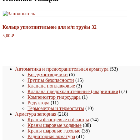
Кольцо уплотнительное для м/п трубы 32
5,00
₽
53
Автоматика и предохранительная арматура
53
6
товара
Воздухоотводчики
6
товаров
15
Группы безопасности
15
3
товаров
Клапана поплавковые
3
товара
7
Клапана предохранительные (аварийники)
7
1
товаро
Компенсатор гидроудара
1
11
товар
Редуктора
11
товаров
10
Термометры и термостаты
10
218
товаров
Арматура запорная
218
товаров
54
Краны фланцевые и фланцы
54
88
товара
Краны шаровые водяные
88
35
товаров
Краны шаровые газовые
35
41
товаров
Радиаторная арматура
41