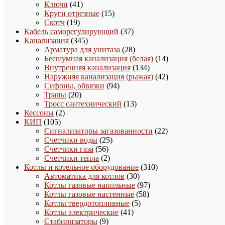
41
товара
Ключи
41
товар
15
Круги отрезные
15
19
товаров
Скотч
19
товаров
37
Кабель саморегулирующий
37
345
товаров
Канализация
345
товаров
28
Арматура для унитаза
28
товаров
14
Бесшумная канализация (белая)
14
134
товаров
Внутренняя канализация
134
товара
42
Наружняя канализация (рыжая)
42
94
товара
Сифоны, обвязки
94
20
товара
Трапы
20
товаров
13
Тросс сантехнический
13
2
товаров
Кессоны
2
105
товара
КИП
105
товаров
22
Сигнализаторы загазованности
22
25
товара
Счетчики воды
25
56
товаров
Счетчики газа
56
товаров
2
Счетчики тепла
2
товара
310
Котлы и котельное оборудование
310
30
товаров
Автоматика для котлов
30
товаров
97
Котлы газовые напольные
97
58
товаров
Котлы газовые настенные
58
5
товаров
Котлы твердотопливные
5
41
товаров
Котлы электрические
41
9
товар
Стабилизаторы
9