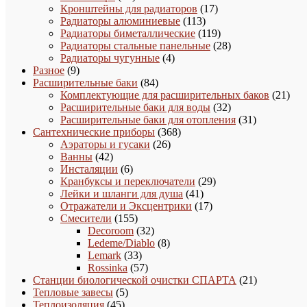
товар
17
Кронштейны для радиаторов
17
113
товаров
Радиаторы алюминиевые
113
товаров
119
Радиаторы биметаллические
119
товаров
28
Радиаторы стальные панельные
28
4
товаров
Радиаторы чугунные
4
9
товара
Разное
9
товаров
84
Расширительные баки
84
товара
21
Комплектующие для расширительных баков
21
32
това
Расширительные баки для воды
32
товара
31
Расширительные баки для отопления
31
368
товар
Сантехнические приборы
368
26
товаров
Аэраторы и гусаки
26
42
товаров
Ванны
42
товара
6
Инсталяции
6
товаров
29
Кранбуксы и переключатели
29
41
товаров
Лейки и шланги для душа
41
товар
17
Отражатели и Эксцентрики
17
155
товаров
Смесители
155
товаров
32
Decoroom
32
товара
8
Ledeme/Diablo
8
33
товаров
Lemark
33
товара
57
Rossinka
57
товаров
21
Станции биологической очистки СПАРТА
21
5
товар
Тепловые завесы
5
45
товаров
Теплоизоляция
45