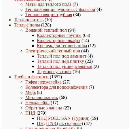
товаров
7
Маты для теплого пола
7
товаров
4
Теплоизоляция рулонная с фольгой
4
34
товара
Теплоизоляция трубная
34
10
товара
Теплоноситель
10
138
товаров
Теплые полы
138
товаров
94
Водяной теплый пол
94
товара
68
Коллекторные группы
68
14
товаров
Коллекторные шкафы
14
товаров
12
Крепеж для теплого пола
12
44
товаров
Электрический теплый пол
44
товара
4
Теплый пол под ламинат
4
товара
22
Теплый пол под плитку
22
товара
2
Теплый пол универсальный
2
16
товара
Терморегуляторы
16
1352
товаров
Трубы и фитинги
1352
товара
27
Гофра нержавейка
27
товаров
7
Коллектора для водоснабжения
7
8
товаров
Медь
8
товаров
68
Металлопластик
68
17
товаров
Нержавейка
17
товаров
22
Обратные клапана
22
279
товара
ПНД
279
товаров
59
ПНД POEL-SAN (Турция)
59
47
товаров
ПНД ГАЗ (эл. сварные)
47
9
товаров
Полипропилен Ekoplastik
9