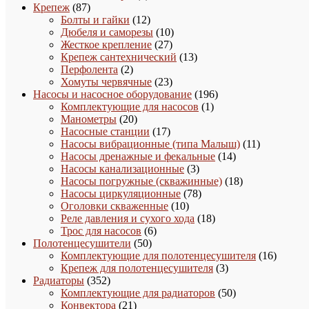
87
товаров
Крепеж
87
товаров
12
Болты и гайки
12
товаров
10
Дюбеля и саморезы
10
27
товаров
Жесткое крепление
27
товаров
13
Крепеж сантехнический
13
2
товаров
Перфолента
2
товара
23
Хомуты червячные
23
товара
196
Насосы и насосное оборудование
196
1
товаров
Комплектующие для насосов
1
20
товар
Манометры
20
товаров
17
Насосные станции
17
товаров
11
Насосы вибрационные (типа Малыш)
11
14
товаров
Насосы дренажные и фекальные
14
3
товаров
Насосы канализационные
3
товара
18
Насосы погружные (скважинные)
18
78
товаров
Насосы циркуляционные
78
10
товаров
Оголовки скваженные
10
товаров
18
Реле давления и сухого хода
18
6
товаров
Трос для насосов
6
50
товаров
Полотенцесушители
50
товаров
16
Комплектующие для полотенцесушителя
16
3
товаро
Крепеж для полотенцесушителя
3
352
товара
Радиаторы
352
товара
50
Комплектующие для радиаторов
50
21
товаров
Конвектора
21