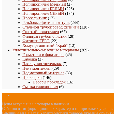
2
товаров
Полипропилен MeerPlast
2
товара
226
Полипропилен БЕЛЫЙ
226
товаров
174
Полипропилен СЕРЫЙ
174
12
товара
Пресс фитинг
12
товаров
244
Резьбовые фитинги латунь
244
товара
128
Стальной трубопровод фитинги
128
67
товаров
Сшитый полиэтилен
67
товаров
28
Фильтры грубой очистки
28
22
товаров
Фитинги ГЕБО
22
товара
12
Хомут ремонтный "Краб"
12
товаров
269
Уплотнительно-смазочные материалы
269
45
товаров
Герметики и фиксаторы
45
3
товаров
Каболка
3
товара
7
Паста уплотнительная
7
29
товаров
Пена монтажная
29
товаров
33
Подмоточный материал
33
146
товара
Прокладки
146
товаров
16
Наборы прокладок
16
6
товаров
Смазка силиконовая
6
товаров
Цены актуальны на товары в наличии.
Сайт носит информационных характер и ни при каких условиях
Внешний вид, цвет и характеристики товаров указаны ориент