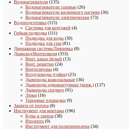
135
товар
Водонагреватели
135
товаров
26
Водонагреватели газовые
26
товаров
36
Водонагреватели косвенного нагрева
36
73
товаров
Водонагреватели электрические
73
115
товара
Водоподготовка
115
товаров
4
Системы для котеджей
4
111
товара
Гибкая подводка
111
товаров
30
Подводка для воды
30
81
товаров
Подводка для газа
81
товар
8
Дренажная система/Ливневка
8
353
товаров
Дымоход/Вентиляция
353
товара
13
Вент. канал белый
13
24
товаров
Вент. решетки
24
4
товара
Вентиляторы
4
товара
23
Воздуховоды (гофра)
23
товара
36
Дымоходы коаксиальные
36
товаров
137
Дымоходы одноконтурные (нерж.)
137
91
товаров
Дымоходы сендвич
91
16
товар
Люки
16
товаров
9
Торцевые площадки
9
8
товаров
Защита от потопа
8
товаров
196
Инструмент для монтажа
196
38
товаров
Буры и сверла
38
9
товаров
Изолента
9
товаров
34
Инструмент для полипропилена
34