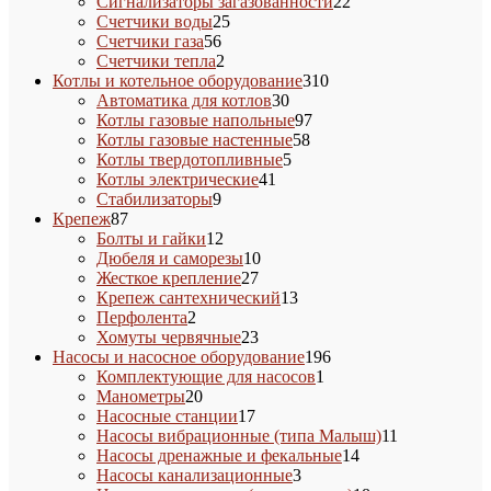
товаров
22
Сигнализаторы загазованности
22
25
товара
Счетчики воды
25
56
товаров
Счетчики газа
56
товаров
2
Счетчики тепла
2
товара
310
Котлы и котельное оборудование
310
30
товаров
Автоматика для котлов
30
товаров
97
Котлы газовые напольные
97
58
товаров
Котлы газовые настенные
58
5
товаров
Котлы твердотопливные
5
41
товаров
Котлы электрические
41
9
товар
Стабилизаторы
9
87
товаров
Крепеж
87
товаров
12
Болты и гайки
12
товаров
10
Дюбеля и саморезы
10
27
товаров
Жесткое крепление
27
товаров
13
Крепеж сантехнический
13
2
товаров
Перфолента
2
товара
23
Хомуты червячные
23
товара
196
Насосы и насосное оборудование
196
1
товаров
Комплектующие для насосов
1
20
товар
Манометры
20
товаров
17
Насосные станции
17
товаров
11
Насосы вибрационные (типа Малыш)
11
14
товаров
Насосы дренажные и фекальные
14
3
товаров
Насосы канализационные
3