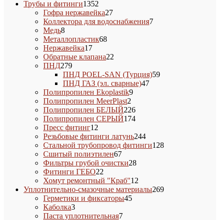
1352
товаров
Трубы и фитинги
1352
товара
27
Гофра нержавейка
27
товаров
7
Коллектора для водоснабжения
7
8
товаров
Медь
8
товаров
68
Металлопластик
68
17
товаров
Нержавейка
17
товаров
22
Обратные клапана
22
279
товара
ПНД
279
товаров
59
ПНД POEL-SAN (Турция)
59
47
товаров
ПНД ГАЗ (эл. сварные)
47
9
товаров
Полипропилен Ekoplastik
9
2
товаров
Полипропилен MeerPlast
2
товара
226
Полипропилен БЕЛЫЙ
226
товаров
174
Полипропилен СЕРЫЙ
174
12
товара
Пресс фитинг
12
товаров
244
Резьбовые фитинги латунь
244
товара
128
Стальной трубопровод фитинги
128
67
товаров
Сшитый полиэтилен
67
товаров
28
Фильтры грубой очистки
28
22
товаров
Фитинги ГЕБО
22
товара
12
Хомут ремонтный "Краб"
12
товаров
269
Уплотнительно-смазочные материалы
269
45
товаров
Герметики и фиксаторы
45
3
товаров
Каболка
3
товара
7
Паста уплотнительная
7