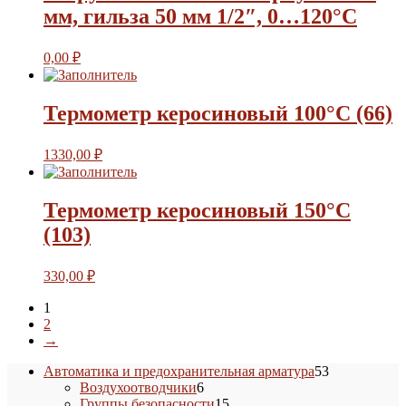
мм, гильза 50 мм 1/2″, 0…120°С
0,00
₽
Термометр керосиновый 100°C (66)
1330,00
₽
Термометр керосиновый 150°C
(103)
330,00
₽
1
2
→
53
Автоматика и предохранительная арматура
53
6
товара
Воздухоотводчики
6
товаров
15
Группы безопасности
15