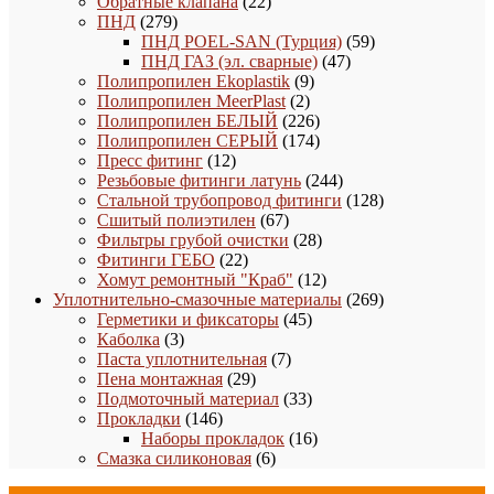
товаров
22
Обратные клапана
22
279
товара
ПНД
279
товаров
59
ПНД POEL-SAN (Турция)
59
47
товаров
ПНД ГАЗ (эл. сварные)
47
9
товаров
Полипропилен Ekoplastik
9
2
товаров
Полипропилен MeerPlast
2
товара
226
Полипропилен БЕЛЫЙ
226
товаров
174
Полипропилен СЕРЫЙ
174
12
товара
Пресс фитинг
12
товаров
244
Резьбовые фитинги латунь
244
товара
128
Стальной трубопровод фитинги
128
67
товаров
Сшитый полиэтилен
67
товаров
28
Фильтры грубой очистки
28
22
товаров
Фитинги ГЕБО
22
товара
12
Хомут ремонтный "Краб"
12
товаров
269
Уплотнительно-смазочные материалы
269
45
товаров
Герметики и фиксаторы
45
3
товаров
Каболка
3
товара
7
Паста уплотнительная
7
29
товаров
Пена монтажная
29
товаров
33
Подмоточный материал
33
146
товара
Прокладки
146
товаров
16
Наборы прокладок
16
6
товаров
Смазка силиконовая
6
товаров