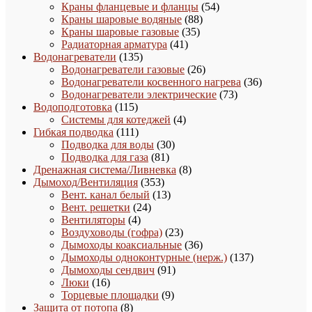
товаров
54
Краны фланцевые и фланцы
54
88
товара
Краны шаровые водяные
88
35
товаров
Краны шаровые газовые
35
41
товаров
Радиаторная арматура
41
135
товар
Водонагреватели
135
товаров
26
Водонагреватели газовые
26
товаров
36
Водонагреватели косвенного нагрева
36
73
товаров
Водонагреватели электрические
73
115
товара
Водоподготовка
115
товаров
4
Системы для котеджей
4
111
товара
Гибкая подводка
111
товаров
30
Подводка для воды
30
81
товаров
Подводка для газа
81
товар
8
Дренажная система/Ливневка
8
353
товаров
Дымоход/Вентиляция
353
товара
13
Вент. канал белый
13
24
товаров
Вент. решетки
24
4
товара
Вентиляторы
4
товара
23
Воздуховоды (гофра)
23
товара
36
Дымоходы коаксиальные
36
товаров
137
Дымоходы одноконтурные (нерж.)
137
91
товаров
Дымоходы сендвич
91
16
товар
Люки
16
товаров
9
Торцевые площадки
9
8
товаров
Защита от потопа
8