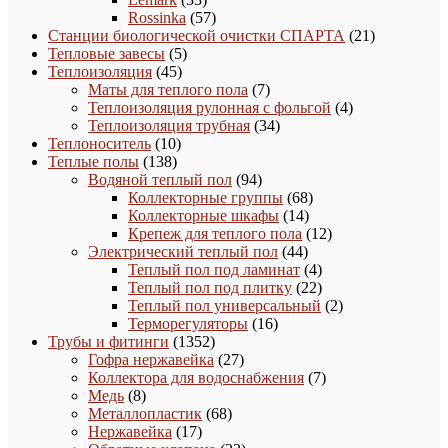
товара
57
Rossinka
57
товаров
21
Станции биологической очистки СПАРТА
21
5
товар
Тепловые завесы
5
45
товаров
Теплоизоляция
45
товаров
7
Маты для теплого пола
7
товаров
4
Теплоизоляция рулонная с фольгой
4
34
товара
Теплоизоляция трубная
34
10
товара
Теплоноситель
10
138
товаров
Теплые полы
138
товаров
94
Водяной теплый пол
94
товара
68
Коллекторные группы
68
14
товаров
Коллекторные шкафы
14
товаров
12
Крепеж для теплого пола
12
44
товаров
Электрический теплый пол
44
товара
4
Теплый пол под ламинат
4
товара
22
Теплый пол под плитку
22
товара
2
Теплый пол универсальный
2
16
товара
Терморегуляторы
16
1352
товаров
Трубы и фитинги
1352
товара
27
Гофра нержавейка
27
товаров
7
Коллектора для водоснабжения
7
8
товаров
Медь
8
товаров
68
Металлопластик
68
17
товаров
Нержавейка
17