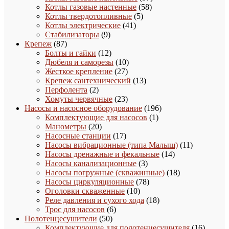
58
товаров
Котлы газовые настенные
58
5
товаров
Котлы твердотопливные
5
41
товаров
Котлы электрические
41
9
товар
Стабилизаторы
9
87
товаров
Крепеж
87
товаров
12
Болты и гайки
12
товаров
10
Дюбеля и саморезы
10
27
товаров
Жесткое крепление
27
товаров
13
Крепеж сантехнический
13
2
товаров
Перфолента
2
товара
23
Хомуты червячные
23
товара
196
Насосы и насосное оборудование
196
1
товаров
Комплектующие для насосов
1
20
товар
Манометры
20
товаров
17
Насосные станции
17
товаров
11
Насосы вибрационные (типа Малыш)
11
14
товаров
Насосы дренажные и фекальные
14
3
товаров
Насосы канализационные
3
товара
18
Насосы погружные (скважинные)
18
78
товаров
Насосы циркуляционные
78
10
товаров
Оголовки скваженные
10
товаров
18
Реле давления и сухого хода
18
6
товаров
Трос для насосов
6
50
товаров
Полотенцесушители
50
товаров
16
Комплектующие для полотенцесушителя
16