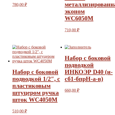
металлизированн
780,00
₽
эконом
WC6050M
710,00
₽
Набор с боковой
подводкой
Набор с боковой
ИНКОЭР D40 (и-
подводкой 1/2″, с
сб1-бпрН-а-в)
пластиковым
660,00
₽
штуцером ручка
шток WC4050М
510,00
₽