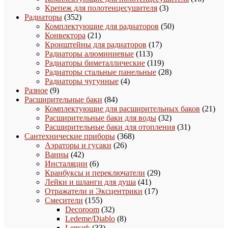
3
товаро
Крепеж для полотенцесушителя
3
352
товара
Радиаторы
352
товара
50
Комплектующие для радиаторов
50
21
товаров
Конвектора
21
товар
17
Кронштейны для радиаторов
17
113
товаров
Радиаторы алюминиевые
113
товаров
119
Радиаторы биметаллические
119
товаров
28
Радиаторы стальные панельные
28
4
товаров
Радиаторы чугунные
4
9
товара
Разное
9
товаров
84
Расширительные баки
84
товара
21
Комплектующие для расширительных баков
21
32
това
Расширительные баки для воды
32
товара
31
Расширительные баки для отопления
31
368
товар
Сантехнические приборы
368
26
товаров
Аэраторы и гусаки
26
42
товаров
Ванны
42
товара
6
Инсталяции
6
товаров
29
Кранбуксы и переключатели
29
41
товаров
Лейки и шланги для душа
41
товар
17
Отражатели и Эксцентрики
17
155
товаров
Смесители
155
товаров
32
Decoroom
32
товара
8
Ledeme/Diablo
8
33
товаров
Lemark
33