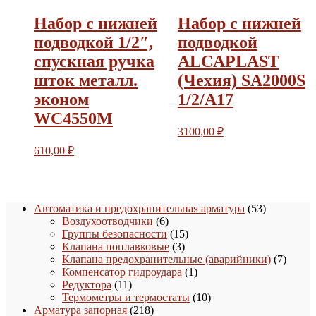
Набор с нижней
Набор с нижней
подводкой 1/2″,
подводкой
спускная ручка
ALCAPLAST
шток металл.
(Чехия) SA2000S
эконом
1/2/A17
WC4550M
3100,00
₽
610,00
₽
53
Автоматика и предохранительная арматура
53
6
товара
Воздухоотводчики
6
товаров
15
Группы безопасности
15
3
товаров
Клапана поплавковые
3
товара
7
Клапана предохранительные (аварийники)
7
1
товаро
Компенсатор гидроудара
1
11
товар
Редуктора
11
товаров
10
Термометры и термостаты
10
218
товаров
Арматура запорная
218