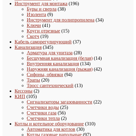
товаров
196
Инструмент для монтажа
196
38
товаров
Буры и сверла
38
9
товаров
Изолента
9
товаров
34
Инструмент для полипропилена
34
41
товара
Ключи
41
товар
15
Круги отрезные
15
19
товаров
Скотч
19
товаров
37
Кабель саморегулирующий
37
345
товаров
Канализация
345
товаров
28
Арматура для унитаза
28
товаров
14
Бесшумная канализация (белая)
14
134
товаров
Внутренняя канализация
134
товара
42
Наружняя канализация (рыжая)
42
94
товара
Сифоны, обвязки
94
20
товара
Трапы
20
товаров
13
Тросс сантехнический
13
2
товаров
Кессоны
2
105
товара
КИП
105
товаров
22
Сигнализаторы загазованности
22
25
товара
Счетчики воды
25
56
товаров
Счетчики газа
56
товаров
2
Счетчики тепла
2
товара
310
Котлы и котельное оборудование
310
30
товаров
Автоматика для котлов
30
товаров
97
Котлы газовые напольные
97