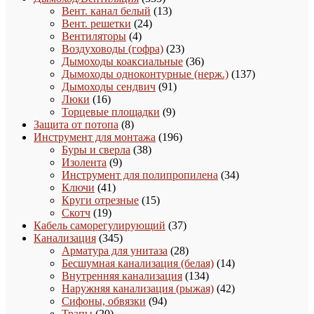
товара
13
Вент. канал белый
13
24
товаров
Вент. решетки
24
4
товара
Вентиляторы
4
товара
23
Воздуховоды (гофра)
23
товара
36
Дымоходы коаксиальные
36
товаров
137
Дымоходы одноконтурные (нерж.)
137
91
товаров
Дымоходы сендвич
91
16
товар
Люки
16
товаров
9
Торцевые площадки
9
8
товаров
Защита от потопа
8
товаров
196
Инструмент для монтажа
196
38
товаров
Буры и сверла
38
9
товаров
Изолента
9
товаров
34
Инструмент для полипропилена
34
41
товара
Ключи
41
товар
15
Круги отрезные
15
19
товаров
Скотч
19
товаров
37
Кабель саморегулирующий
37
345
товаров
Канализация
345
товаров
28
Арматура для унитаза
28
товаров
14
Бесшумная канализация (белая)
14
134
товаров
Внутренняя канализация
134
товара
42
Наружняя канализация (рыжая)
42
94
товара
Сифоны, обвязки
94
20
товара
Трапы
20