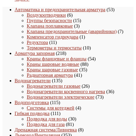
53
Автоматика и предохранительная арматура
53
6
товара
Воздухоотводчики
6
товаров
15
Группы безопасности
15
3
товаров
Клапана поплавковые
3
товара
7
Клапана предохранительные (аварийники)
7
1
товаро
Компенсатор гидроудара
1
11
товар
Редуктора
11
товаров
10
Термометры и термостаты
10
218
товаров
Арматура запорная
218
товаров
54
Краны фланцевые и фланцы
54
88
товара
Краны шаровые водяные
88
35
товаров
Краны шаровые газовые
35
41
товаров
Радиаторная арматура
41
135
товар
Водонагреватели
135
товаров
26
Водонагреватели газовые
26
товаров
36
Водонагреватели косвенного нагрева
36
73
товаров
Водонагреватели электрические
73
115
товара
Водоподготовка
115
товаров
4
Системы для котеджей
4
111
товара
Гибкая подводка
111
товаров
30
Подводка для воды
30
81
товаров
Подводка для газа
81
товар
8
Дренажная система/Ливневка
8
353
товаров
Дымоход/Вентиляция
353