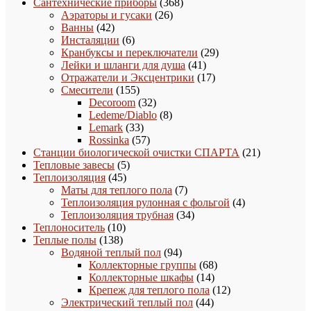
368
товар
Сантехнические приборы
368
26
товаров
Аэраторы и гусаки
26
42
товаров
Ванны
42
товара
6
Инсталяции
6
товаров
29
Кранбуксы и переключатели
29
41
товаров
Лейки и шланги для душа
41
товар
17
Отражатели и Эксцентрики
17
155
товаров
Смесители
155
товаров
32
Decoroom
32
товара
8
Ledeme/Diablo
8
33
товаров
Lemark
33
товара
57
Rossinka
57
товаров
21
Станции биологической очистки СПАРТА
21
5
товар
Тепловые завесы
5
45
товаров
Теплоизоляция
45
товаров
7
Маты для теплого пола
7
товаров
4
Теплоизоляция рулонная с фольгой
4
34
товара
Теплоизоляция трубная
34
10
товара
Теплоноситель
10
138
товаров
Теплые полы
138
товаров
94
Водяной теплый пол
94
товара
68
Коллекторные группы
68
14
товаров
Коллекторные шкафы
14
товаров
12
Крепеж для теплого пола
12
44
товаров
Электрический теплый пол
44