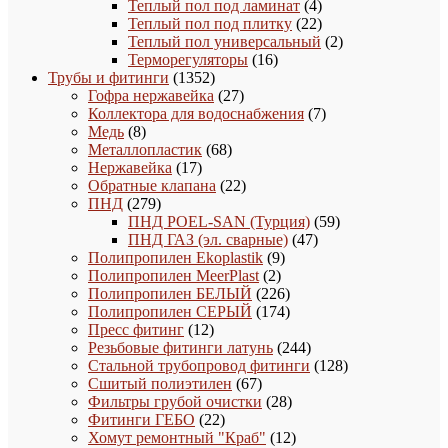
товара
4
Теплый пол под ламинат
4
товара
22
Теплый пол под плитку
22
товара
2
Теплый пол универсальный
2
16
товара
Терморегуляторы
16
1352
товаров
Трубы и фитинги
1352
товара
27
Гофра нержавейка
27
товаров
7
Коллектора для водоснабжения
7
8
товаров
Медь
8
товаров
68
Металлопластик
68
17
товаров
Нержавейка
17
товаров
22
Обратные клапана
22
279
товара
ПНД
279
товаров
59
ПНД POEL-SAN (Турция)
59
47
товаров
ПНД ГАЗ (эл. сварные)
47
9
товаров
Полипропилен Ekoplastik
9
2
товаров
Полипропилен MeerPlast
2
товара
226
Полипропилен БЕЛЫЙ
226
товаров
174
Полипропилен СЕРЫЙ
174
12
товара
Пресс фитинг
12
товаров
244
Резьбовые фитинги латунь
244
товара
128
Стальной трубопровод фитинги
128
67
товаров
Сшитый полиэтилен
67
товаров
28
Фильтры грубой очистки
28
22
товаров
Фитинги ГЕБО
22
товара
12
Хомут ремонтный "Краб"
12