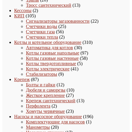
товаров
13
Тросс сантехнический
13
2
товаров
Кессоны
2
105
товара
КИП
105
товаров
22
Сигнализаторы загазованности
22
25
товара
Счетчики воды
25
56
товаров
Счетчики газа
56
товаров
2
Счетчики тепла
2
товара
310
Котлы и котельное оборудование
310
30
товаров
Автоматика для котлов
30
товаров
97
Котлы газовые напольные
97
58
товаров
Котлы газовые настенные
58
5
товаров
Котлы твердотопливные
5
41
товаров
Котлы электрические
41
9
товар
Стабилизаторы
9
87
товаров
Крепеж
87
товаров
12
Болты и гайки
12
товаров
10
Дюбеля и саморезы
10
27
товаров
Жесткое крепление
27
товаров
13
Крепеж сантехнический
13
2
товаров
Перфолента
2
товара
23
Хомуты червячные
23
товара
196
Насосы и насосное оборудование
196
1
товаров
Комплектующие для насосов
1
20
товар
Манометры
20