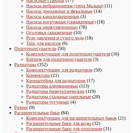
товаров
17
Насосные станции
17
товаров
11
Насосы вибрационные (типа Малыш)
11
14
товаров
Насосы дренажные и фекальные
14
3
товаров
Насосы канализационные
3
товара
18
Насосы погружные (скважинные)
18
78
товаров
Насосы циркуляционные
78
10
товаров
Оголовки скваженные
10
товаров
18
Реле давления и сухого хода
18
6
товаров
Трос для насосов
6
50
товаров
Полотенцесушители
50
товаров
16
Комплектующие для полотенцесушителя
16
3
товаро
Крепеж для полотенцесушителя
3
352
товара
Радиаторы
352
товара
50
Комплектующие для радиаторов
50
21
товаров
Конвектора
21
товар
17
Кронштейны для радиаторов
17
113
товаров
Радиаторы алюминиевые
113
товаров
119
Радиаторы биметаллические
119
товаров
28
Радиаторы стальные панельные
28
4
товаров
Радиаторы чугунные
4
9
товара
Разное
9
товаров
84
Расширительные баки
84
товара
21
Комплектующие для расширительных баков
21
32
това
Расширительные баки для воды
32
товара
31
Расширительные баки для отопления
31