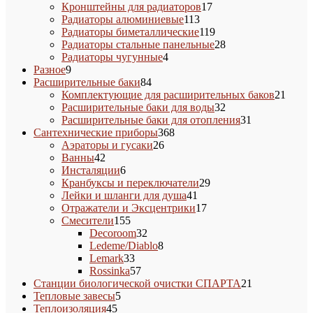
товар
17
Кронштейны для радиаторов
17
113
товаров
Радиаторы алюминиевые
113
товаров
119
Радиаторы биметаллические
119
товаров
28
Радиаторы стальные панельные
28
4
товаров
Радиаторы чугунные
4
9
товара
Разное
9
товаров
84
Расширительные баки
84
товара
21
Комплектующие для расширительных баков
21
32
товар
Расширительные баки для воды
32
товара
31
Расширительные баки для отопления
31
368
товар
Сантехнические приборы
368
26
товаров
Аэраторы и гусаки
26
42
товаров
Ванны
42
товара
6
Инсталяции
6
товаров
29
Кранбуксы и переключатели
29
41
товаров
Лейки и шланги для душа
41
товар
17
Отражатели и Эксцентрики
17
155
товаров
Смесители
155
товаров
32
Decoroom
32
товара
8
Ledeme/Diablo
8
33
товаров
Lemark
33
товара
57
Rossinka
57
товаров
21
Станции биологической очистки СПАРТА
21
5
товар
Тепловые завесы
5
45
товаров
Теплоизоляция
45