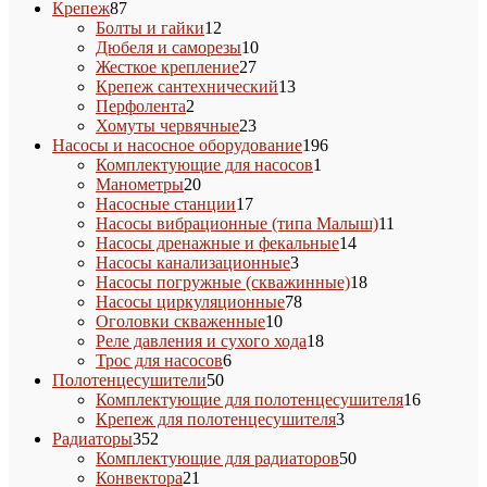
87
товаров
Крепеж
87
товаров
12
Болты и гайки
12
товаров
10
Дюбеля и саморезы
10
27
товаров
Жесткое крепление
27
товаров
13
Крепеж сантехнический
13
2
товаров
Перфолента
2
товара
23
Хомуты червячные
23
товара
196
Насосы и насосное оборудование
196
1
товаров
Комплектующие для насосов
1
20
товар
Манометры
20
товаров
17
Насосные станции
17
товаров
11
Насосы вибрационные (типа Малыш)
11
14
товаров
Насосы дренажные и фекальные
14
3
товаров
Насосы канализационные
3
товара
18
Насосы погружные (скважинные)
18
78
товаров
Насосы циркуляционные
78
10
товаров
Оголовки скваженные
10
товаров
18
Реле давления и сухого хода
18
6
товаров
Трос для насосов
6
50
товаров
Полотенцесушители
50
товаров
16
Комплектующие для полотенцесушителя
16
3
товаров
Крепеж для полотенцесушителя
3
352
товара
Радиаторы
352
товара
50
Комплектующие для радиаторов
50
21
товаров
Конвектора
21