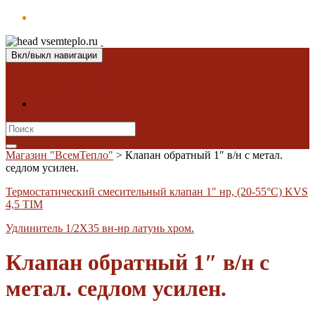
Вкл/выкл навигации
Магазин "ВсемТепло"
Контакты
Search
for:
Магазин "ВсемТепло"
>
Клапан обратный 1″ в/н с метал.
седлом усилен.
Термостатический смесительный клапан 1″ нр, (20-55°С) KVS
4,5 TIM
Удлинитель 1/2X35 вн-нр латунь хром.
Клапан обратный 1″ в/н с
метал. седлом усилен.