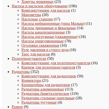
товара
23
Хомуты червячные
23
товара
196
Насосы и насосное оборудование
196
1
товаров
Комплектующие для насосов
1
20
товар
Манометры
20
товаров
17
Насосные станции
17
товаров
11
Насосы вибрационные (типа Малыш)
11
14
товаров
Насосы дренажные и фекальные
14
3
товаров
Насосы канализационные
3
товара
18
Насосы погружные (скважинные)
18
78
товаров
Насосы циркуляционные
78
10
товаров
Оголовки скваженные
10
товаров
18
Реле давления и сухого хода
18
6
товаров
Трос для насосов
6
50
товаров
Полотенцесушители
50
товаров
16
Комплектующие для полотенцесушителя
16
3
товаро
Крепеж для полотенцесушителя
3
352
товара
Радиаторы
352
товара
50
Комплектующие для радиаторов
50
21
товаров
Конвектора
21
товар
17
Кронштейны для радиаторов
17
113
товаров
Радиаторы алюминиевые
113
товаров
119
Радиаторы биметаллические
119
товаров
28
Радиаторы стальные панельные
28
4
товаров
Радиаторы чугунные
4
9
товара
Разное
9