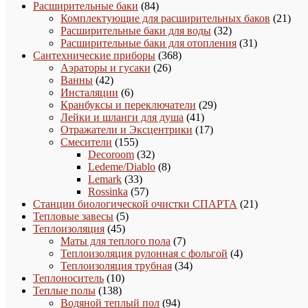
товаров
84
Расширительные баки
84
товара
21
Комплектующие для расширительных баков
21
32
това
Расширительные баки для воды
32
товара
31
Расширительные баки для отопления
31
368
товар
Сантехнические приборы
368
26
товаров
Аэраторы и гусаки
26
42
товаров
Ванны
42
товара
6
Инсталяции
6
товаров
29
Кранбуксы и переключатели
29
41
товаров
Лейки и шланги для душа
41
товар
17
Отражатели и Эксцентрики
17
155
товаров
Смесители
155
товаров
32
Decoroom
32
товара
8
Ledeme/Diablo
8
33
товаров
Lemark
33
товара
57
Rossinka
57
товаров
21
Станции биологической очистки СПАРТА
21
5
товар
Тепловые завесы
5
45
товаров
Теплоизоляция
45
товаров
7
Маты для теплого пола
7
товаров
4
Теплоизоляция рулонная с фольгой
4
34
товара
Теплоизоляция трубная
34
10
товара
Теплоноситель
10
138
товаров
Теплые полы
138
товаров
94
Водяной теплый пол
94