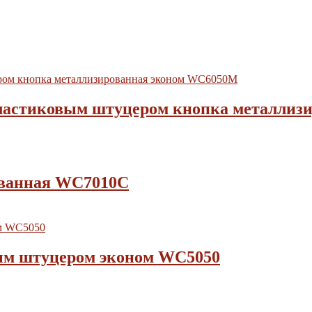
с пластиковым штуцером кнопка металли
ованная WC7010C
вым штуцером эконом WC5050