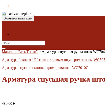
Вкл/выкл навигации
Магазин "ВсемТепло"
Контакты
Search
for:
Магазин "ВсемТепло"
>
Арматура спускная ручка шток WC70
Арматура боковая 1/2″ с пластиковым штуцером эконом WC50
Арматура спускная кнопка хромированная WC7010C
Арматура спускная ручка ш
480,00
₽