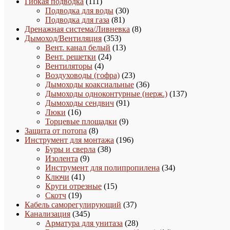
111
товара
Гибкая подводка
111
товаров
30
Подводка для воды
30
81
товаров
Подводка для газа
81
товар
8
Дренажная система/Ливневка
8
353
товаров
Дымоход/Вентиляция
353
товара
13
Вент. канал белый
13
24
товаров
Вент. решетки
24
4
товара
Вентиляторы
4
товара
23
Воздуховоды (гофра)
23
товара
36
Дымоходы коаксиальные
36
товаров
137
Дымоходы одноконтурные (нерж.)
137
91
товаров
Дымоходы сендвич
91
16
товар
Люки
16
товаров
9
Торцевые площадки
9
8
товаров
Защита от потопа
8
товаров
196
Инструмент для монтажа
196
38
товаров
Буры и сверла
38
9
товаров
Изолента
9
товаров
34
Инструмент для полипропилена
34
41
товара
Ключи
41
товар
15
Круги отрезные
15
19
товаров
Скотч
19
товаров
37
Кабель саморегулирующий
37
345
товаров
Канализация
345
товаров
28
Арматура для унитаза
28