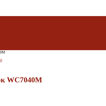
40M
50
ток WC7040M