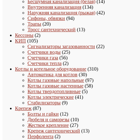
товаров
14
Бесшумная канализация (белая)
14
134
товаров
Внутренняя канализация
134
товара
42
Наружняя канализация (рыжая)
42
94
товара
Сифоны, обвязки
94
20
товара
Трапы
20
товаров
13
Тросс сантехнический
13
2
товаров
Кессоны
2
105
товара
КИП
105
товаров
22
Сигнализаторы загазованности
22
25
товара
Счетчики воды
25
56
товаров
Счетчики газа
56
товаров
2
Счетчики тепла
2
товара
310
Котлы и котельное оборудование
310
30
товаров
Автоматика для котлов
30
товаров
97
Котлы газовые напольные
97
58
товаров
Котлы газовые настенные
58
5
товаров
Котлы твердотопливные
5
41
товаров
Котлы электрические
41
9
товар
Стабилизаторы
9
87
товаров
Крепеж
87
товаров
12
Болты и гайки
12
товаров
10
Дюбеля и саморезы
10
27
товаров
Жесткое крепление
27
товаров
13
Крепеж сантехнический
13
2
товаров
Перфолента
2