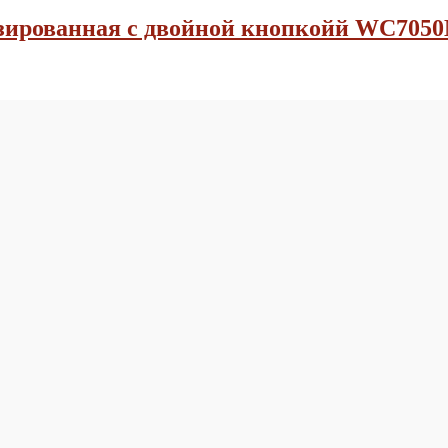
изированная с двойной кнопкойй WC705
в