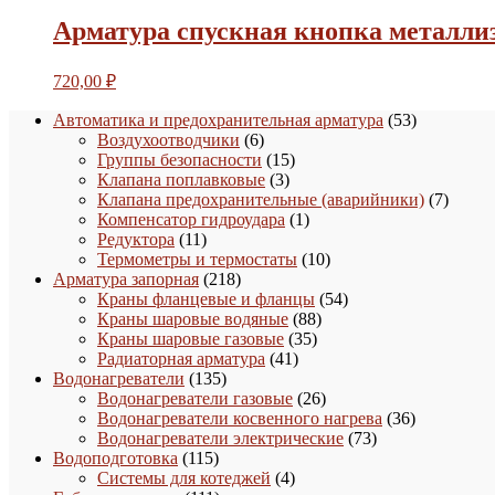
Арматура спускная кнопка металл
720,00
₽
53
Автоматика и предохранительная арматура
53
6
товара
Воздухоотводчики
6
товаров
15
Группы безопасности
15
3
товаров
Клапана поплавковые
3
товара
7
Клапана предохранительные (аварийники)
7
1
товаро
Компенсатор гидроудара
1
11
товар
Редуктора
11
товаров
10
Термометры и термостаты
10
218
товаров
Арматура запорная
218
товаров
54
Краны фланцевые и фланцы
54
88
товара
Краны шаровые водяные
88
35
товаров
Краны шаровые газовые
35
41
товаров
Радиаторная арматура
41
135
товар
Водонагреватели
135
товаров
26
Водонагреватели газовые
26
товаров
36
Водонагреватели косвенного нагрева
36
73
товаров
Водонагреватели электрические
73
115
товара
Водоподготовка
115
товаров
4
Системы для котеджей
4