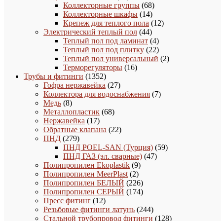
товара
68
Коллекторные группы
68
14
товаров
Коллекторные шкафы
14
товаров
12
Крепеж для теплого пола
12
44
товаров
Электрический теплый пол
44
товара
4
Теплый пол под ламинат
4
товара
22
Теплый пол под плитку
22
товара
2
Теплый пол универсальный
2
16
товара
Терморегуляторы
16
1352
товаров
Трубы и фитинги
1352
товара
27
Гофра нержавейка
27
товаров
7
Коллектора для водоснабжения
7
8
товаров
Медь
8
товаров
68
Металлопластик
68
17
товаров
Нержавейка
17
товаров
22
Обратные клапана
22
279
товара
ПНД
279
товаров
59
ПНД POEL-SAN (Турция)
59
47
товаров
ПНД ГАЗ (эл. сварные)
47
9
товаров
Полипропилен Ekoplastik
9
2
товаров
Полипропилен MeerPlast
2
товара
226
Полипропилен БЕЛЫЙ
226
товаров
174
Полипропилен СЕРЫЙ
174
12
товара
Пресс фитинг
12
товаров
244
Резьбовые фитинги латунь
244
товара
128
Стальной трубопровод фитинги
128