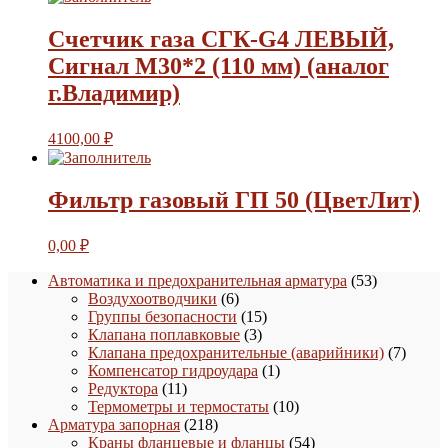
Счетчик газа СГК-G4 ЛЕВЫЙ,
Сигнал М30*2 (110 мм) (аналог
г.Владимир)
4100,00
₽
Фильтр газовый ГП 50 (ЦветЛит)
0,00
₽
53
Автоматика и предохранительная арматура
53
6
товара
Воздухоотводчики
6
товаров
15
Группы безопасности
15
3
товаров
Клапана поплавковые
3
товара
7
Клапана предохранительные (аварийники)
7
1
товаро
Компенсатор гидроудара
1
11
товар
Редуктора
11
товаров
10
Термометры и термостаты
10
218
товаров
Арматура запорная
218
товаров
54
Краны фланцевые и фланцы
54