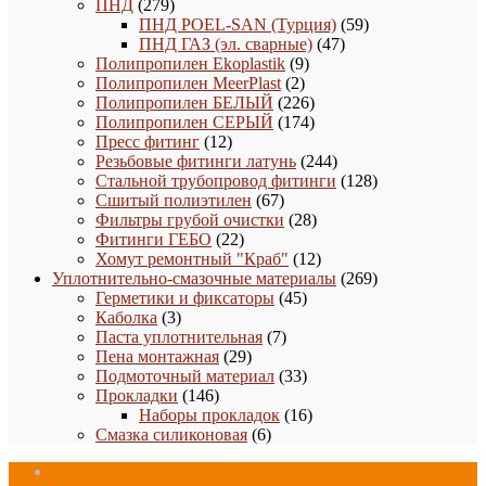
279
товара
ПНД
279
товаров
59
ПНД POEL-SAN (Турция)
59
47
товаров
ПНД ГАЗ (эл. сварные)
47
9
товаров
Полипропилен Ekoplastik
9
2
товаров
Полипропилен MeerPlast
2
товара
226
Полипропилен БЕЛЫЙ
226
товаров
174
Полипропилен СЕРЫЙ
174
12
товара
Пресс фитинг
12
товаров
244
Резьбовые фитинги латунь
244
товара
128
Стальной трубопровод фитинги
128
67
товаров
Сшитый полиэтилен
67
товаров
28
Фильтры грубой очистки
28
22
товаров
Фитинги ГЕБО
22
товара
12
Хомут ремонтный "Краб"
12
товаров
269
Уплотнительно-смазочные материалы
269
45
товаров
Герметики и фиксаторы
45
3
товаров
Каболка
3
товара
7
Паста уплотнительная
7
29
товаров
Пена монтажная
29
товаров
33
Подмоточный материал
33
146
товара
Прокладки
146
товаров
16
Наборы прокладок
16
6
товаров
Смазка силиконовая
6
товаров