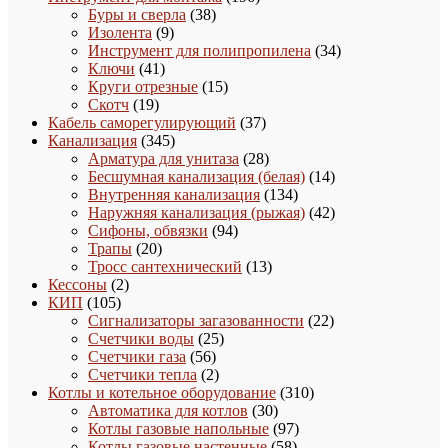
38
товаров
Буры и сверла
38
9
товаров
Изолента
9
товаров
34
Инструмент для полипропилена
34
41
товара
Ключи
41
товар
15
Круги отрезные
15
19
товаров
Скотч
19
товаров
37
Кабель саморегулирующий
37
345
товаров
Канализация
345
товаров
28
Арматура для унитаза
28
товаров
14
Бесшумная канализация (белая)
14
134
товаров
Внутренняя канализация
134
товара
42
Наружняя канализация (рыжая)
42
94
товара
Сифоны, обвязки
94
20
товара
Трапы
20
товаров
13
Тросс сантехнический
13
2
товаров
Кессоны
2
105
товара
КИП
105
товаров
22
Сигнализаторы загазованности
22
25
товара
Счетчики воды
25
56
товаров
Счетчики газа
56
товаров
2
Счетчики тепла
2
товара
310
Котлы и котельное оборудование
310
30
товаров
Автоматика для котлов
30
товаров
97
Котлы газовые напольные
97
58
товаров
Котлы газовые настенные
58