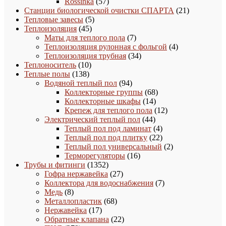
товара
57
Rossinka
57
товаров
21
Станции биологической очистки СПАРТА
21
5
товар
Тепловые завесы
5
45
товаров
Теплоизоляция
45
товаров
7
Маты для теплого пола
7
товаров
4
Теплоизоляция рулонная с фольгой
4
34
товара
Теплоизоляция трубная
34
10
товара
Теплоноситель
10
138
товаров
Теплые полы
138
товаров
94
Водяной теплый пол
94
товара
68
Коллекторные группы
68
14
товаров
Коллекторные шкафы
14
товаров
12
Крепеж для теплого пола
12
44
товаров
Электрический теплый пол
44
товара
4
Теплый пол под ламинат
4
товара
22
Теплый пол под плитку
22
товара
2
Теплый пол универсальный
2
16
товара
Терморегуляторы
16
1352
товаров
Трубы и фитинги
1352
товара
27
Гофра нержавейка
27
товаров
7
Коллектора для водоснабжения
7
8
товаров
Медь
8
товаров
68
Металлопластик
68
17
товаров
Нержавейка
17
товаров
22
Обратные клапана
22