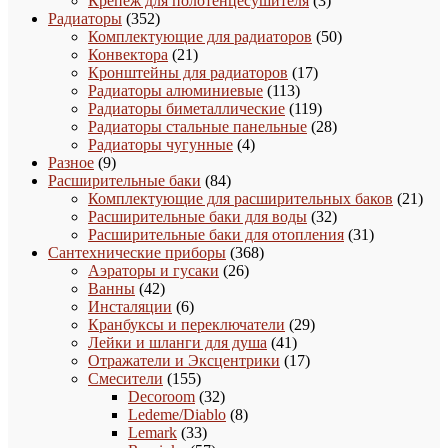
Крепеж для полотенцесушителя
3
352
товара
Радиаторы
352
товара
50
Комплектующие для радиаторов
50
21
товаров
Конвектора
21
товар
17
Кронштейны для радиаторов
17
113
товаров
Радиаторы алюминиевые
113
товаров
119
Радиаторы биметаллические
119
товаров
28
Радиаторы стальные панельные
28
4
товаров
Радиаторы чугунные
4
9
товара
Разное
9
товаров
84
Расширительные баки
84
товара
21
Комплектующие для расширительных баков
21
32
това
Расширительные баки для воды
32
товара
31
Расширительные баки для отопления
31
368
товар
Сантехнические приборы
368
26
товаров
Аэраторы и гусаки
26
42
товаров
Ванны
42
товара
6
Инсталяции
6
товаров
29
Кранбуксы и переключатели
29
41
товаров
Лейки и шланги для душа
41
товар
17
Отражатели и Эксцентрики
17
155
товаров
Смесители
155
товаров
32
Decoroom
32
товара
8
Ledeme/Diablo
8
33
товаров
Lemark
33