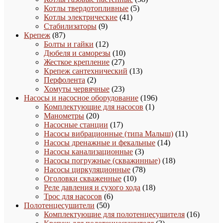
5
товаров
Котлы твердотопливные
5
41
товаров
Котлы электрические
41
9
товар
Стабилизаторы
9
87
товаров
Крепеж
87
товаров
12
Болты и гайки
12
товаров
10
Дюбеля и саморезы
10
27
товаров
Жесткое крепление
27
товаров
13
Крепеж сантехнический
13
2
товаров
Перфолента
2
товара
23
Хомуты червячные
23
товара
196
Насосы и насосное оборудование
196
1
товаров
Комплектующие для насосов
1
20
товар
Манометры
20
товаров
17
Насосные станции
17
товаров
11
Насосы вибрационные (типа Малыш)
11
14
товаров
Насосы дренажные и фекальные
14
3
товаров
Насосы канализационные
3
товара
18
Насосы погружные (скважинные)
18
78
товаров
Насосы циркуляционные
78
10
товаров
Оголовки скваженные
10
товаров
18
Реле давления и сухого хода
18
6
товаров
Трос для насосов
6
50
товаров
Полотенцесушители
50
товаров
16
Комплектующие для полотенцесушителя
16
3
товаро