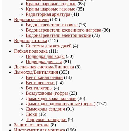
88
товара
Краны шаровые водяные
88
35
товаров
Краны шаровые газовые
35
41
товаров
Радиаторная арматура
41
135
товар
Водонагреватели
135
товаров
26
Водонагреватели газовые
26
товаров
36
Водонагреватели косвенного нагрева
36
73
товаров
Водонагреватели электрические
73
115
товара
Водоподготовка
115
товаров
4
Системы для котеджей
4
111
товара
Гибкая подводка
111
товаров
30
Подводка для воды
30
81
товаров
Подводка для газа
81
товар
8
Дренажная система/Ливневка
8
353
товаров
Дымоход/Вентиляция
353
товара
13
Вент. канал белый
13
24
товаров
Вент. решетки
24
4
товара
Вентиляторы
4
товара
23
Воздуховоды (гофра)
23
товара
36
Дымоходы коаксиальные
36
товаров
137
Дымоходы одноконтурные (нерж.)
137
91
товаров
Дымоходы сендвич
91
16
товар
Люки
16
товаров
9
Торцевые площадки
9
8
товаров
Защита от потопа
8
товаров
196
Инструмент для монтажа
196