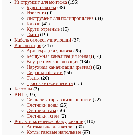
товаров
196
Инструмент для монтажа
196
38
товаров
Буры и сверла
38
9
товаров
Изолента
9
товаров
34
Инструмент для полипропилена
34
41
товара
Ключи
41
товар
15
Круги отрезные
15
19
товаров
Скотч
19
товаров
37
Кабель саморегулирующий
37
345
товаров
Канализация
345
товаров
28
Арматура для унитаза
28
товаров
14
Бесшумная канализация (белая)
14
134
товаров
Внутренняя канализация
134
товара
42
Наружняя канализация (рыжая)
42
94
товара
Сифоны, обвязки
94
20
товара
Трапы
20
товаров
13
Тросс сантехнический
13
2
товаров
Кессоны
2
105
товара
КИП
105
товаров
22
Сигнализаторы загазованности
22
25
товара
Счетчики воды
25
56
товаров
Счетчики газа
56
товаров
2
Счетчики тепла
2
товара
310
Котлы и котельное оборудование
310
30
товаров
Автоматика для котлов
30
товаров
97
Котлы газовые напольные
97