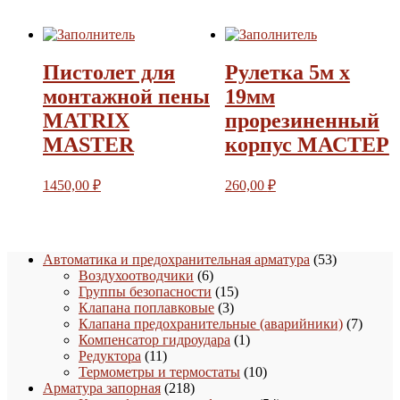
Пистолет для
Рулетка 5м х
монтажной пены
19мм
MATRIX
прорезиненный
MASTER
корпус МАСТЕР
1450,00
₽
260,00
₽
53
Автоматика и предохранительная арматура
53
6
товара
Воздухоотводчики
6
товаров
15
Группы безопасности
15
3
товаров
Клапана поплавковые
3
товара
7
Клапана предохранительные (аварийники)
7
1
товаро
Компенсатор гидроудара
1
11
товар
Редуктора
11
товаров
10
Термометры и термостаты
10
218
товаров
Арматура запорная
218