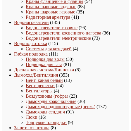
товаров
54
Краны фланцевые и фланцы
54
88
товара
Краны шаровые водяные
88
35
товаров
Краны шаровые газовые
35
41
товаров
Радиаторная арматура
41
135
товар
Водонагреватели
135
товаров
26
Водонагреватели газовые
26
товаров
36
Водонагреватели косвенного нагрева
36
73
товаров
Водонагреватели электрические
73
115
товара
Водоподготовка
115
товаров
4
Системы для котеджей
4
111
товара
Гибкая подводка
111
товаров
30
Подводка для воды
30
81
товаров
Подводка для газа
81
товар
8
Дренажная система/Ливневка
8
353
товаров
Дымоход/Вентиляция
353
товара
13
Вент. канал белый
13
24
товаров
Вент. решетки
24
4
товара
Вентиляторы
4
товара
23
Воздуховоды (гофра)
23
товара
36
Дымоходы коаксиальные
36
товаров
137
Дымоходы одноконтурные (нерж.)
137
91
товаров
Дымоходы сендвич
91
16
товар
Люки
16
товаров
9
Торцевые площадки
9
8
товаров
Защита от потопа
8