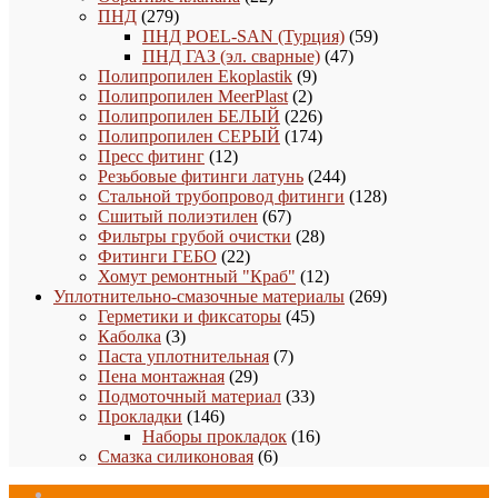
279
товара
ПНД
279
товаров
59
ПНД POEL-SAN (Турция)
59
47
товаров
ПНД ГАЗ (эл. сварные)
47
9
товаров
Полипропилен Ekoplastik
9
2
товаров
Полипропилен MeerPlast
2
товара
226
Полипропилен БЕЛЫЙ
226
товаров
174
Полипропилен СЕРЫЙ
174
12
товара
Пресс фитинг
12
товаров
244
Резьбовые фитинги латунь
244
товара
128
Стальной трубопровод фитинги
128
67
товаров
Сшитый полиэтилен
67
товаров
28
Фильтры грубой очистки
28
22
товаров
Фитинги ГЕБО
22
товара
12
Хомут ремонтный "Краб"
12
товаров
269
Уплотнительно-смазочные материалы
269
45
товаров
Герметики и фиксаторы
45
3
товаров
Каболка
3
товара
7
Паста уплотнительная
7
29
товаров
Пена монтажная
29
товаров
33
Подмоточный материал
33
146
товара
Прокладки
146
товаров
16
Наборы прокладок
16
6
товаров
Смазка силиконовая
6
товаров