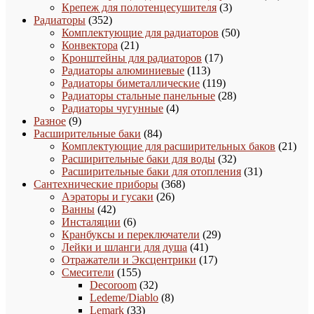
3
товаро
Крепеж для полотенцесушителя
3
352
товара
Радиаторы
352
товара
50
Комплектующие для радиаторов
50
21
товаров
Конвектора
21
товар
17
Кронштейны для радиаторов
17
113
товаров
Радиаторы алюминиевые
113
товаров
119
Радиаторы биметаллические
119
товаров
28
Радиаторы стальные панельные
28
4
товаров
Радиаторы чугунные
4
9
товара
Разное
9
товаров
84
Расширительные баки
84
товара
21
Комплектующие для расширительных баков
21
32
това
Расширительные баки для воды
32
товара
31
Расширительные баки для отопления
31
368
товар
Сантехнические приборы
368
26
товаров
Аэраторы и гусаки
26
42
товаров
Ванны
42
товара
6
Инсталяции
6
товаров
29
Кранбуксы и переключатели
29
41
товаров
Лейки и шланги для душа
41
товар
17
Отражатели и Эксцентрики
17
155
товаров
Смесители
155
товаров
32
Decoroom
32
товара
8
Ledeme/Diablo
8
33
товаров
Lemark
33