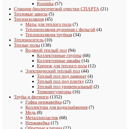
товара
57
Rossinka
57
товаров
21
Станции биологической очистки СПАРТА
21
5
товар
Тепловые завесы
5
45
товаров
Теплоизоляция
45
товаров
7
Маты для теплого пола
7
товаров
4
Теплоизоляция рулонная с фольгой
4
34
товара
Теплоизоляция трубная
34
10
товара
Теплоноситель
10
138
товаров
Теплые полы
138
товаров
94
Водяной теплый пол
94
товара
68
Коллекторные группы
68
14
товаров
Коллекторные шкафы
14
товаров
12
Крепеж для теплого пола
12
44
товаров
Электрический теплый пол
44
товара
4
Теплый пол под ламинат
4
товара
22
Теплый пол под плитку
22
товара
2
Теплый пол универсальный
2
16
товара
Терморегуляторы
16
1352
товаров
Трубы и фитинги
1352
товара
27
Гофра нержавейка
27
товаров
7
Коллектора для водоснабжения
7
8
товаров
Медь
8
товаров
68
Металлопластик
68
17
товаров
Нержавейка
17
товаров
22
Обратные клапана
22