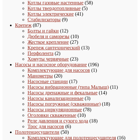
58
товаров
Котлы газовые настенные
58
5
товаров
Котлы твердотопливные
5
41
товаров
Котлы электрические
41
9
товар
Стабилизаторы
9
87
товаров
Крепеж
87
товаров
12
Болты и гайки
12
товаров
10
Дюбеля и саморезы
10
27
товаров
Жесткое крепление
27
товаров
13
Крепеж сантехнический
13
2
товаров
Перфолента
2
товара
23
Хомуты червячные
23
товара
196
Насосы и насосное оборудование
196
1
товаров
Комплектующие для насосов
1
20
товар
Манометры
20
товаров
17
Насосные станции
17
товаров
11
Насосы вибрационные (типа Малыш)
11
14
товаров
Насосы дренажные и фекальные
14
3
товаров
Насосы канализационные
3
товара
18
Насосы погружные (скважинные)
18
78
товаров
Насосы циркуляционные
78
10
товаров
Оголовки скваженные
10
товаров
18
Реле давления и сухого хода
18
6
товаров
Трос для насосов
6
50
товаров
Полотенцесушители
50
товаров
16
Комплектующие для полотенцесушителя
16