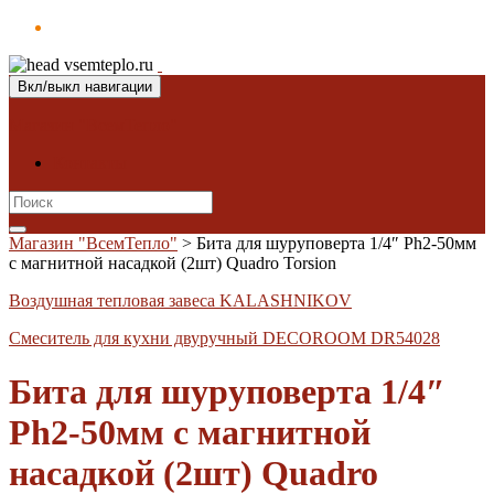
Вкл/выкл навигации
Магазин "ВсемТепло"
Контакты
Search
for:
Магазин "ВсемТепло"
>
Бита для шуруповерта 1/4″ Ph2-50мм
с магнитной насадкой (2шт) Quadro Torsion
Воздушная тепловая завеса KALASHNIKOV
Смеситель для кухни двуручный DECOROOM DR54028
Бита для шуруповерта 1/4″
Ph2-50мм с магнитной
насадкой (2шт) Quadro