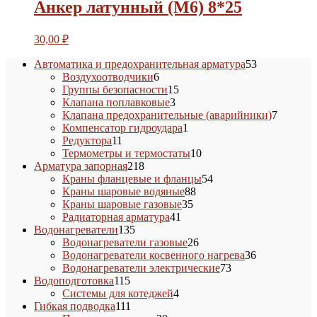
Анкер латунный (М6) 8*25
30,00
₽
53
Автоматика и предохранительная арматура
53
6
товара
Воздухоотводчики
6
товаров
15
Группы безопасности
15
3
товаров
Клапана поплавковые
3
товара
7
Клапана предохранительные (аварийники)
7
1
товаров
Компенсатор гидроудара
1
11
товар
Редуктора
11
товаров
10
Термометры и термостаты
10
218
товаров
Арматура запорная
218
товаров
54
Краны фланцевые и фланцы
54
88
товара
Краны шаровые водяные
88
35
товаров
Краны шаровые газовые
35
41
товаров
Радиаторная арматура
41
135
товар
Водонагреватели
135
товаров
26
Водонагреватели газовые
26
товаров
36
Водонагреватели косвенного нагрева
36
73
товаров
Водонагреватели электрические
73
115
товара
Водоподготовка
115
товаров
4
Системы для котеджей
4
111
товара
Гибкая подводка
111