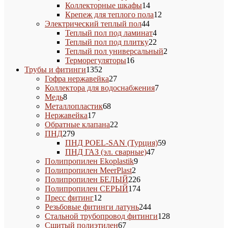
14
товаров
Коллекторные шкафы
14
товаров
12
Крепеж для теплого пола
12
44
товаров
Электрический теплый пол
44
товара
4
Теплый пол под ламинат
4
товара
22
Теплый пол под плитку
22
товара
2
Теплый пол универсальный
2
16
товара
Терморегуляторы
16
1352
товаров
Трубы и фитинги
1352
товара
27
Гофра нержавейка
27
товаров
7
Коллектора для водоснабжения
7
8
товаров
Медь
8
товаров
68
Металлопластик
68
17
товаров
Нержавейка
17
товаров
22
Обратные клапана
22
279
товара
ПНД
279
товаров
59
ПНД POEL-SAN (Турция)
59
47
товаров
ПНД ГАЗ (эл. сварные)
47
9
товаров
Полипропилен Ekoplastik
9
2
товаров
Полипропилен MeerPlast
2
товара
226
Полипропилен БЕЛЫЙ
226
товаров
174
Полипропилен СЕРЫЙ
174
12
товара
Пресс фитинг
12
товаров
244
Резьбовые фитинги латунь
244
товара
128
Стальной трубопровод фитинги
128
67
товаров
Сшитый полиэтилен
67