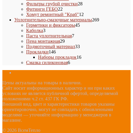
товаров
28
Фильтры грубой очистки
28
22
товаров
Фитинги ГЕБО
22
товара
12
Хомут ремонтный "Краб"
12
товаров
269
Уплотнительно-смазочные материалы
269
45
товаров
Герметики и фиксаторы
45
3
товаров
Каболка
3
товара
7
Паста уплотнительная
7
29
товаров
Пена монтажная
29
товаров
33
Подмоточный материал
33
146
товара
Прокладки
146
товаров
16
Наборы прокладок
16
6
товаров
Смазка силиконовая
6
товаров
Цены актуальны на товары в наличии.
Сайт носит информационных характер и ни при каких
условиях не является публичной офертой, определяемой
положениями ч.2 ст. 437 ГК РФ.
Внешний вид, цвет и характеристики товаров указаны
ориентировочно, могут не совпадать с обновленными
моделями — уточняйте информацию у менеджеров в
магазине.
© 2026 ВсемТепло