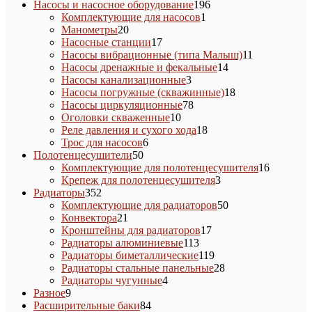
товара
196
Насосы и насосное оборудование
196
1
товаров
Комплектующие для насосов
1
20
товар
Манометры
20
товаров
17
Насосные станции
17
товаров
11
Насосы вибрационные (типа Малыш)
11
14
товаров
Насосы дренажные и фекальные
14
3
товаров
Насосы канализационные
3
товара
18
Насосы погружные (скважинные)
18
78
товаров
Насосы циркуляционные
78
10
товаров
Оголовки скваженные
10
товаров
18
Реле давления и сухого хода
18
6
товаров
Трос для насосов
6
50
товаров
Полотенцесушители
50
товаров
16
Комплектующие для полотенцесушителя
16
3
товаров
Крепеж для полотенцесушителя
3
352
товара
Радиаторы
352
товара
50
Комплектующие для радиаторов
50
21
товаров
Конвектора
21
товар
17
Кронштейны для радиаторов
17
113
товаров
Радиаторы алюминиевые
113
товаров
119
Радиаторы биметаллические
119
товаров
28
Радиаторы стальные панельные
28
4
товаров
Радиаторы чугунные
4
9
товара
Разное
9
товаров
84
Расширительные баки
84