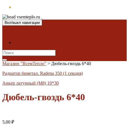
Вкл/выкл навигации
Магазин "ВсемТепло"
Контакты
Search
for:
Магазин "ВсемТепло"
>
Дюбель-гвоздь 6*40
Радиатор биметал. Radena 350 (1 секция)
Анкер латунный (М8) 10*30
Дюбель-гвоздь 6*40
5,00
₽