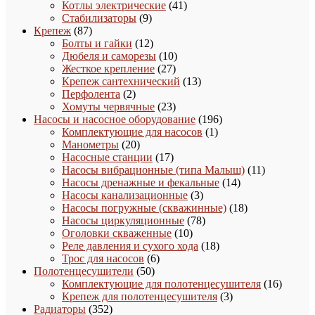
41
товаров
Котлы электрические
41
9
товар
Стабилизаторы
9
87
товаров
Крепеж
87
товаров
12
Болты и гайки
12
товаров
10
Дюбеля и саморезы
10
27
товаров
Жесткое крепление
27
товаров
13
Крепеж сантехнический
13
2
товаров
Перфолента
2
товара
23
Хомуты червячные
23
товара
196
Насосы и насосное оборудование
196
1
товаров
Комплектующие для насосов
1
20
товар
Манометры
20
товаров
17
Насосные станции
17
товаров
11
Насосы вибрационные (типа Малыш)
11
14
товаров
Насосы дренажные и фекальные
14
3
товаров
Насосы канализационные
3
товара
18
Насосы погружные (скважинные)
18
78
товаров
Насосы циркуляционные
78
10
товаров
Оголовки скваженные
10
товаров
18
Реле давления и сухого хода
18
6
товаров
Трос для насосов
6
50
товаров
Полотенцесушители
50
товаров
16
Комплектующие для полотенцесушителя
16
3
товаро
Крепеж для полотенцесушителя
3
352
товара
Радиаторы
352