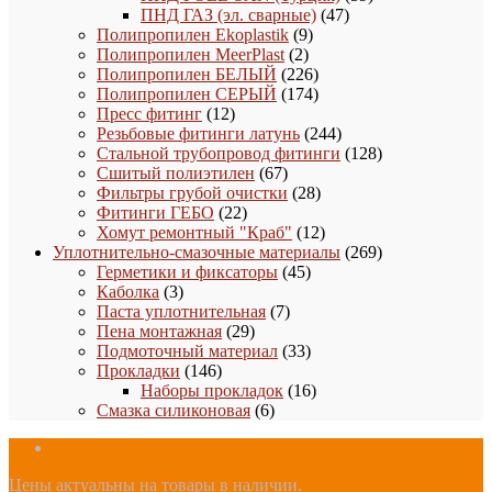
47
товаров
ПНД ГАЗ (эл. сварные)
47
9
товаров
Полипропилен Ekoplastik
9
2
товаров
Полипропилен MeerPlast
2
товара
226
Полипропилен БЕЛЫЙ
226
товаров
174
Полипропилен СЕРЫЙ
174
12
товара
Пресс фитинг
12
товаров
244
Резьбовые фитинги латунь
244
товара
128
Стальной трубопровод фитинги
128
67
товаров
Сшитый полиэтилен
67
товаров
28
Фильтры грубой очистки
28
22
товаров
Фитинги ГЕБО
22
товара
12
Хомут ремонтный "Краб"
12
товаров
269
Уплотнительно-смазочные материалы
269
45
товаров
Герметики и фиксаторы
45
3
товаров
Каболка
3
товара
7
Паста уплотнительная
7
29
товаров
Пена монтажная
29
товаров
33
Подмоточный материал
33
146
товара
Прокладки
146
товаров
16
Наборы прокладок
16
6
товаров
Смазка силиконовая
6
товаров
Цены актуальны на товары в наличии.