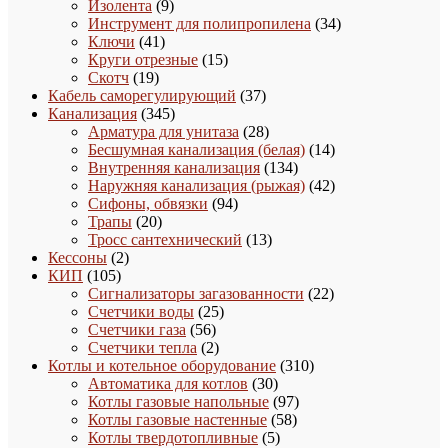
9
товаров
Изолента
9
товаров
34
Инструмент для полипропилена
34
41
товара
Ключи
41
товар
15
Круги отрезные
15
19
товаров
Скотч
19
товаров
37
Кабель саморегулирующий
37
345
товаров
Канализация
345
товаров
28
Арматура для унитаза
28
товаров
14
Бесшумная канализация (белая)
14
134
товаров
Внутренняя канализация
134
товара
42
Наружняя канализация (рыжая)
42
94
товара
Сифоны, обвязки
94
20
товара
Трапы
20
товаров
13
Тросс сантехнический
13
2
товаров
Кессоны
2
105
товара
КИП
105
товаров
22
Сигнализаторы загазованности
22
25
товара
Счетчики воды
25
56
товаров
Счетчики газа
56
товаров
2
Счетчики тепла
2
товара
310
Котлы и котельное оборудование
310
30
товаров
Автоматика для котлов
30
товаров
97
Котлы газовые напольные
97
58
товаров
Котлы газовые настенные
58
5
товаров
Котлы твердотопливные
5