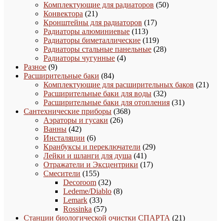
товара
50
Комплектующие для радиаторов
50
21
товаров
Конвектора
21
товар
17
Кронштейны для радиаторов
17
113
товаров
Радиаторы алюминиевые
113
товаров
119
Радиаторы биметаллические
119
товаров
28
Радиаторы стальные панельные
28
4
товаров
Радиаторы чугунные
4
9
товара
Разное
9
товаров
84
Расширительные баки
84
товара
21
Комплектующие для расширительных баков
21
32
това
Расширительные баки для воды
32
товара
31
Расширительные баки для отопления
31
368
товар
Сантехнические приборы
368
26
товаров
Аэраторы и гусаки
26
42
товаров
Ванны
42
товара
6
Инсталяции
6
товаров
29
Кранбуксы и переключатели
29
41
товаров
Лейки и шланги для душа
41
товар
17
Отражатели и Эксцентрики
17
155
товаров
Смесители
155
товаров
32
Decoroom
32
товара
8
Ledeme/Diablo
8
33
товаров
Lemark
33
товара
57
Rossinka
57
товаров
21
Станции биологической очистки СПАРТА
21