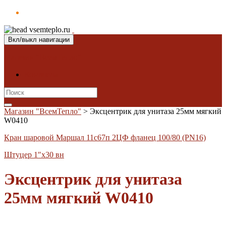
Вкл/выкл навигации
Магазин "ВсемТепло"
Контакты
Search
for:
Магазин "ВсемТепло"
>
Эксцентрик для унитаза 25мм мягкий
W0410
Кран шаровой Маршал 11с67п 2ЦФ фланец 100/80 (PN16)
Штуцер 1″х30 вн
Эксцентрик для унитаза
25мм мягкий W0410