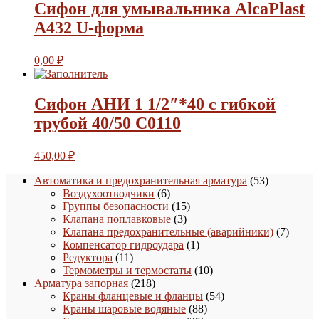
Сифон для умывальника AlcaPlast
A432 U-форма
0,00
₽
Сифон АНИ 1 1/2″*40 с гибкой
трубой 40/50 С0110
450,00
₽
53
Автоматика и предохранительная арматура
53
6
товара
Воздухоотводчики
6
товаров
15
Группы безопасности
15
3
товаров
Клапана поплавковые
3
товара
7
Клапана предохранительные (аварийники)
7
1
товаро
Компенсатор гидроудара
1
11
товар
Редуктора
11
товаров
10
Термометры и термостаты
10
218
товаров
Арматура запорная
218
товаров
54
Краны фланцевые и фланцы
54
88
товара
Краны шаровые водяные
88