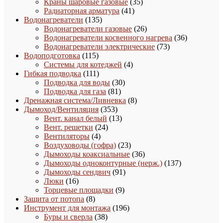
35
товаров
Краны шаровые газовые
35
41
товаров
Радиаторная арматура
41
135
товар
Водонагреватели
135
товаров
26
Водонагреватели газовые
26
товаров
36
Водонагреватели косвенного нагрева
36
73
товаров
Водонагреватели электрические
73
115
товара
Водоподготовка
115
товаров
4
Системы для котеджей
4
111
товара
Гибкая подводка
111
товаров
30
Подводка для воды
30
81
товаров
Подводка для газа
81
товар
8
Дренажная система/Ливневка
8
353
товаров
Дымоход/Вентиляция
353
товара
13
Вент. канал белый
13
24
товаров
Вент. решетки
24
4
товара
Вентиляторы
4
товара
23
Воздуховоды (гофра)
23
товара
36
Дымоходы коаксиальные
36
товаров
137
Дымоходы одноконтурные (нерж.)
137
91
товаров
Дымоходы сендвич
91
16
товар
Люки
16
товаров
9
Торцевые площадки
9
8
товаров
Защита от потопа
8
товаров
196
Инструмент для монтажа
196
38
товаров
Буры и сверла
38