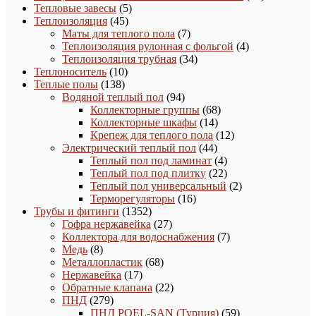
5
товар
Тепловые завесы
5
45
товаров
Теплоизоляция
45
товаров
7
Маты для теплого пола
7
товаров
4
Теплоизоляция рулонная с фольгой
4
34
товара
Теплоизоляция трубная
34
10
товара
Теплоноситель
10
138
товаров
Теплые полы
138
товаров
94
Водяной теплый пол
94
товара
68
Коллекторные группы
68
14
товаров
Коллекторные шкафы
14
товаров
12
Крепеж для теплого пола
12
44
товаров
Электрический теплый пол
44
товара
4
Теплый пол под ламинат
4
товара
22
Теплый пол под плитку
22
товара
2
Теплый пол универсальный
2
16
товара
Терморегуляторы
16
1352
товаров
Трубы и фитинги
1352
товара
27
Гофра нержавейка
27
товаров
7
Коллектора для водоснабжения
7
8
товаров
Медь
8
товаров
68
Металлопластик
68
17
товаров
Нержавейка
17
товаров
22
Обратные клапана
22
279
товара
ПНД
279
товаров
59
ПНД POEL-SAN (Турция)
59