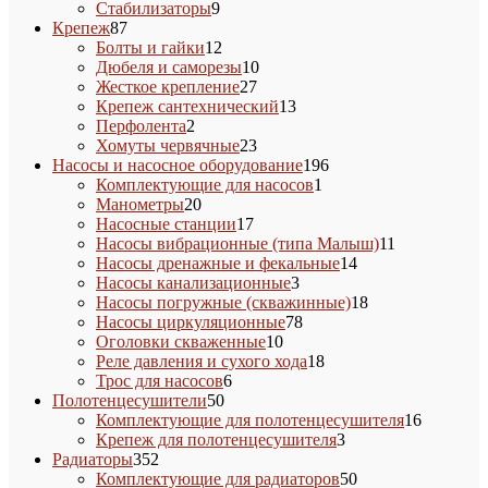
9
товар
Стабилизаторы
9
87
товаров
Крепеж
87
товаров
12
Болты и гайки
12
товаров
10
Дюбеля и саморезы
10
27
товаров
Жесткое крепление
27
товаров
13
Крепеж сантехнический
13
2
товаров
Перфолента
2
товара
23
Хомуты червячные
23
товара
196
Насосы и насосное оборудование
196
1
товаров
Комплектующие для насосов
1
20
товар
Манометры
20
товаров
17
Насосные станции
17
товаров
11
Насосы вибрационные (типа Малыш)
11
14
товаров
Насосы дренажные и фекальные
14
3
товаров
Насосы канализационные
3
товара
18
Насосы погружные (скважинные)
18
78
товаров
Насосы циркуляционные
78
10
товаров
Оголовки скваженные
10
товаров
18
Реле давления и сухого хода
18
6
товаров
Трос для насосов
6
50
товаров
Полотенцесушители
50
товаров
16
Комплектующие для полотенцесушителя
16
3
товаров
Крепеж для полотенцесушителя
3
352
товара
Радиаторы
352
товара
50
Комплектующие для радиаторов
50