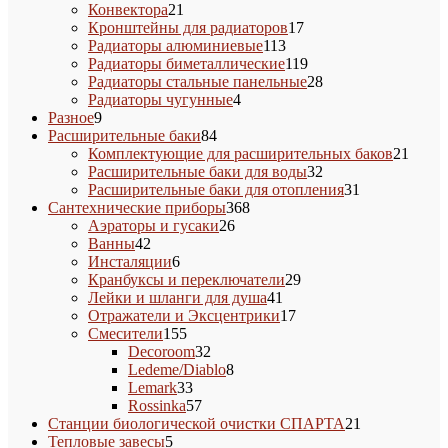
21
товаров
Конвектора
21
товар
17
Кронштейны для радиаторов
17
113
товаров
Радиаторы алюминиевые
113
товаров
119
Радиаторы биметаллические
119
товаров
28
Радиаторы стальные панельные
28
4
товаров
Радиаторы чугунные
4
9
товара
Разное
9
товаров
84
Расширительные баки
84
товара
21
Комплектующие для расширительных баков
21
32
товар
Расширительные баки для воды
32
товара
31
Расширительные баки для отопления
31
368
товар
Сантехнические приборы
368
26
товаров
Аэраторы и гусаки
26
42
товаров
Ванны
42
товара
6
Инсталяции
6
товаров
29
Кранбуксы и переключатели
29
41
товаров
Лейки и шланги для душа
41
товар
17
Отражатели и Эксцентрики
17
155
товаров
Смесители
155
товаров
32
Decoroom
32
товара
8
Ledeme/Diablo
8
33
товаров
Lemark
33
товара
57
Rossinka
57
товаров
21
Станции биологической очистки СПАРТА
21
5
товар
Тепловые завесы
5