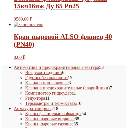
15кч16нж Ду 65 Pn25
9560,00
₽
Кран шаровой ALSO фланец 40
(PN40)
0,00
₽
53
Автоматика и предохранительная арматура
53
6
товара
Воздухоотводчики
6
товаров
15
Группы безопасности
15
3
товаров
Клапана поплавковые
3
товара
7
Клапана предохранительные (аварийники)
7
1
товаров
Компенсатор гидроудара
1
11
товар
Редуктора
11
товаров
10
Термометры и термостаты
10
218
товаров
Арматура запорная
218
товаров
54
Краны фланцевые и фланцы
54
88
товара
Краны шаровые водяные
88
35
товаров
Краны шаровые газовые
35