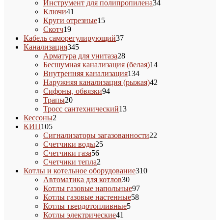
товаров
34
Инструмент для полипропилена
34
41
товара
Ключи
41
товар
15
Круги отрезные
15
19
товаров
Скотч
19
товаров
37
Кабель саморегулирующий
37
345
товаров
Канализация
345
товаров
28
Арматура для унитаза
28
товаров
14
Бесшумная канализация (белая)
14
134
товаров
Внутренняя канализация
134
товара
42
Наружняя канализация (рыжая)
42
94
товара
Сифоны, обвязки
94
20
товара
Трапы
20
товаров
13
Тросс сантехнический
13
2
товаров
Кессоны
2
105
товара
КИП
105
товаров
22
Сигнализаторы загазованности
22
25
товара
Счетчики воды
25
56
товаров
Счетчики газа
56
товаров
2
Счетчики тепла
2
товара
310
Котлы и котельное оборудование
310
30
товаров
Автоматика для котлов
30
товаров
97
Котлы газовые напольные
97
58
товаров
Котлы газовые настенные
58
5
товаров
Котлы твердотопливные
5
41
товаров
Котлы электрические
41