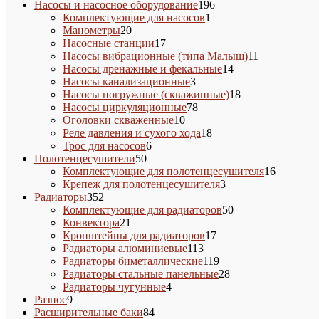
товара
196
Насосы и насосное оборудование
196
1
товаров
Комплектующие для насосов
1
20
товар
Манометры
20
товаров
17
Насосные станции
17
товаров
11
Насосы вибрационные (типа Малыш)
11
14
товаров
Насосы дренажные и фекальные
14
3
товаров
Насосы канализационные
3
товара
18
Насосы погружные (скважинные)
18
78
товаров
Насосы циркуляционные
78
10
товаров
Оголовки скваженные
10
товаров
18
Реле давления и сухого хода
18
6
товаров
Трос для насосов
6
50
товаров
Полотенцесушители
50
товаров
16
Комплектующие для полотенцесушителя
16
3
товаров
Крепеж для полотенцесушителя
3
352
товара
Радиаторы
352
товара
50
Комплектующие для радиаторов
50
21
товаров
Конвектора
21
товар
17
Кронштейны для радиаторов
17
113
товаров
Радиаторы алюминиевые
113
товаров
119
Радиаторы биметаллические
119
товаров
28
Радиаторы стальные панельные
28
4
товаров
Радиаторы чугунные
4
9
товара
Разное
9
товаров
84
Расширительные баки
84