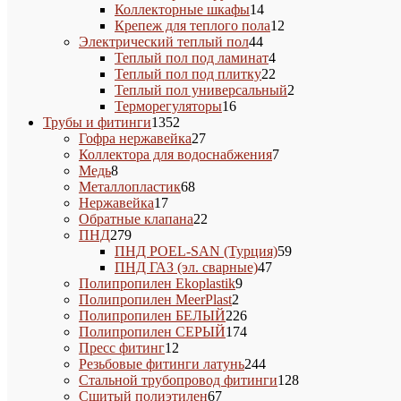
14
товаров
Коллекторные шкафы
14
товаров
12
Крепеж для теплого пола
12
44
товаров
Электрический теплый пол
44
товара
4
Теплый пол под ламинат
4
товара
22
Теплый пол под плитку
22
товара
2
Теплый пол универсальный
2
16
товара
Терморегуляторы
16
1352
товаров
Трубы и фитинги
1352
товара
27
Гофра нержавейка
27
товаров
7
Коллектора для водоснабжения
7
8
товаров
Медь
8
товаров
68
Металлопластик
68
17
товаров
Нержавейка
17
товаров
22
Обратные клапана
22
279
товара
ПНД
279
товаров
59
ПНД POEL-SAN (Турция)
59
47
товаров
ПНД ГАЗ (эл. сварные)
47
9
товаров
Полипропилен Ekoplastik
9
2
товаров
Полипропилен MeerPlast
2
товара
226
Полипропилен БЕЛЫЙ
226
товаров
174
Полипропилен СЕРЫЙ
174
12
товара
Пресс фитинг
12
товаров
244
Резьбовые фитинги латунь
244
товара
128
Стальной трубопровод фитинги
128
67
товаров
Сшитый полиэтилен
67