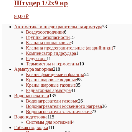
Штуцер 1/2х9 нр
80,00
₽
53
Автоматика и предохранительная арматура
53
6
товара
Воздухоотводчики
6
товаров
15
Группы безопасности
15
3
товаров
Клапана поплавковые
3
товара
7
Клапана предохранительные (аварийники)
7
1
товаров
Компенсатор гидроудара
1
11
товар
Редуктора
11
товаров
10
Термометры и термостаты
10
218
товаров
Арматура запорная
218
товаров
54
Краны фланцевые и фланцы
54
88
товара
Краны шаровые водяные
88
35
товаров
Краны шаровые газовые
35
41
товаров
Радиаторная арматура
41
135
товар
Водонагреватели
135
товаров
26
Водонагреватели газовые
26
товаров
36
Водонагреватели косвенного нагрева
36
73
товаров
Водонагреватели электрические
73
115
товара
Водоподготовка
115
товаров
4
Системы для котеджей
4
111
товара
Гибкая подводка
111