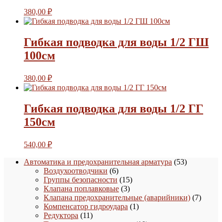
380,00
₽
Гибкая подводка для воды 1/2 ГШ
100см
380,00
₽
Гибкая подводка для воды 1/2 ГГ
150см
540,00
₽
53
Автоматика и предохранительная арматура
53
6
товара
Воздухоотводчики
6
товаров
15
Группы безопасности
15
3
товаров
Клапана поплавковые
3
товара
7
Клапана предохранительные (аварийники)
7
1
товаро
Компенсатор гидроудара
1
11
товар
Редуктора
11