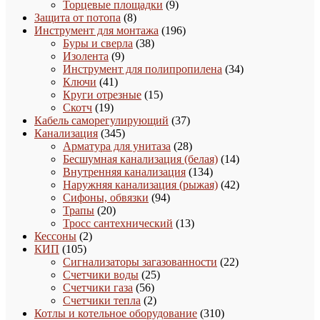
товаров
9
Торцевые площадки
9
8
товаров
Защита от потопа
8
товаров
196
Инструмент для монтажа
196
38
товаров
Буры и сверла
38
9
товаров
Изолента
9
товаров
34
Инструмент для полипропилена
34
41
товара
Ключи
41
товар
15
Круги отрезные
15
19
товаров
Скотч
19
товаров
37
Кабель саморегулирующий
37
345
товаров
Канализация
345
товаров
28
Арматура для унитаза
28
товаров
14
Бесшумная канализация (белая)
14
134
товаров
Внутренняя канализация
134
товара
42
Наружняя канализация (рыжая)
42
94
товара
Сифоны, обвязки
94
20
товара
Трапы
20
товаров
13
Тросс сантехнический
13
2
товаров
Кессоны
2
105
товара
КИП
105
товаров
22
Сигнализаторы загазованности
22
25
товара
Счетчики воды
25
56
товаров
Счетчики газа
56
товаров
2
Счетчики тепла
2
товара
310
Котлы и котельное оборудование
310