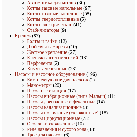
30
товаров
Автоматика для котлов
30
товаров
97
Котлы газовые напольные
97
58
товаров
Котлы газовые настенные
58
5
товаров
Котлы твердотопливные
5
41
товаров
Котлы электрические
41
9
товар
Стабилизаторы
9
87
товаров
Крепеж
87
товаров
12
Болты и гайки
12
товаров
10
Дюбеля и саморезы
10
27
товаров
Жесткое крепление
27
товаров
13
Крепеж сантехнический
13
2
товаров
Перфолента
2
товара
23
Хомуты червячные
23
товара
196
Насосы и насосное оборудование
196
1
товаров
Комплектующие для насосов
1
20
товар
Манометры
20
товаров
17
Насосные станции
17
товаров
11
Насосы вибрационные (типа Малыш)
11
14
товаров
Насосы дренажные и фекальные
14
3
товаров
Насосы канализационные
3
товара
18
Насосы погружные (скважинные)
18
78
товаров
Насосы циркуляционные
78
10
товаров
Оголовки скваженные
10
товаров
18
Реле давления и сухого хода
18
6
товаров
Трос для насосов
6