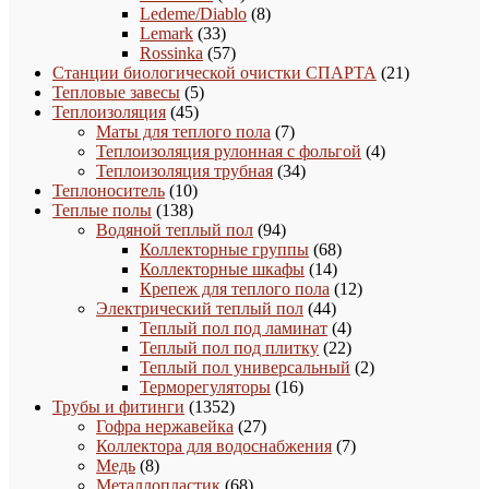
товара
8
Ledeme/Diablo
8
33
товаров
Lemark
33
товара
57
Rossinka
57
товаров
21
Станции биологической очистки СПАРТА
21
5
товар
Тепловые завесы
5
45
товаров
Теплоизоляция
45
товаров
7
Маты для теплого пола
7
товаров
4
Теплоизоляция рулонная с фольгой
4
34
товара
Теплоизоляция трубная
34
10
товара
Теплоноситель
10
138
товаров
Теплые полы
138
товаров
94
Водяной теплый пол
94
товара
68
Коллекторные группы
68
14
товаров
Коллекторные шкафы
14
товаров
12
Крепеж для теплого пола
12
44
товаров
Электрический теплый пол
44
товара
4
Теплый пол под ламинат
4
товара
22
Теплый пол под плитку
22
товара
2
Теплый пол универсальный
2
16
товара
Терморегуляторы
16
1352
товаров
Трубы и фитинги
1352
товара
27
Гофра нержавейка
27
товаров
7
Коллектора для водоснабжения
7
8
товаров
Медь
8
товаров
68
Металлопластик
68