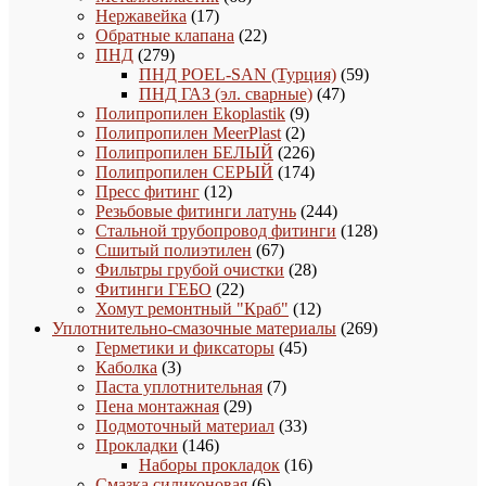
17
товаров
Нержавейка
17
товаров
22
Обратные клапана
22
279
товара
ПНД
279
товаров
59
ПНД POEL-SAN (Турция)
59
47
товаров
ПНД ГАЗ (эл. сварные)
47
9
товаров
Полипропилен Ekoplastik
9
2
товаров
Полипропилен MeerPlast
2
товара
226
Полипропилен БЕЛЫЙ
226
товаров
174
Полипропилен СЕРЫЙ
174
12
товара
Пресс фитинг
12
товаров
244
Резьбовые фитинги латунь
244
товара
128
Стальной трубопровод фитинги
128
67
товаров
Сшитый полиэтилен
67
товаров
28
Фильтры грубой очистки
28
22
товаров
Фитинги ГЕБО
22
товара
12
Хомут ремонтный "Краб"
12
товаров
269
Уплотнительно-смазочные материалы
269
45
товаров
Герметики и фиксаторы
45
3
товаров
Каболка
3
товара
7
Паста уплотнительная
7
29
товаров
Пена монтажная
29
товаров
33
Подмоточный материал
33
146
товара
Прокладки
146
товаров
16
Наборы прокладок
16
6
товаров
Смазка силиконовая
6