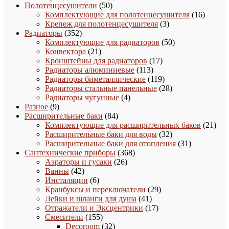
50
товаров
Полотенцесушители
50
товаров
16
Комплектующие для полотенцесушителя
16
3
товаро
Крепеж для полотенцесушителя
3
352
товара
Радиаторы
352
товара
50
Комплектующие для радиаторов
50
21
товаров
Конвектора
21
товар
17
Кронштейны для радиаторов
17
113
товаров
Радиаторы алюминиевые
113
товаров
119
Радиаторы биметаллические
119
товаров
28
Радиаторы стальные панельные
28
4
товаров
Радиаторы чугунные
4
9
товара
Разное
9
товаров
84
Расширительные баки
84
товара
21
Комплектующие для расширительных баков
21
32
това
Расширительные баки для воды
32
товара
31
Расширительные баки для отопления
31
368
товар
Сантехнические приборы
368
26
товаров
Аэраторы и гусаки
26
42
товаров
Ванны
42
товара
6
Инсталяции
6
товаров
29
Кранбуксы и переключатели
29
41
товаров
Лейки и шланги для душа
41
товар
17
Отражатели и Эксцентрики
17
155
товаров
Смесители
155
товаров
32
Decoroom
32