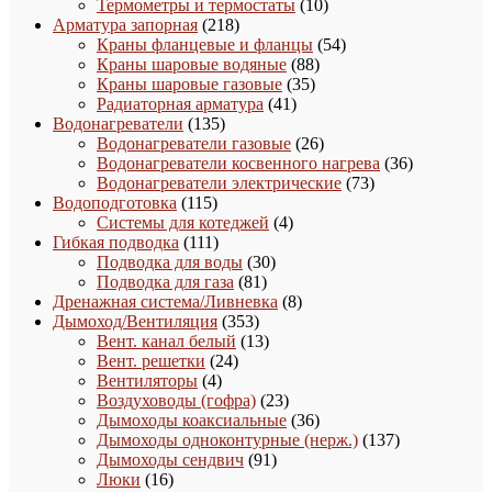
товаров
10
Термометры и термостаты
10
218
товаров
Арматура запорная
218
товаров
54
Краны фланцевые и фланцы
54
88
товара
Краны шаровые водяные
88
35
товаров
Краны шаровые газовые
35
41
товаров
Радиаторная арматура
41
135
товар
Водонагреватели
135
товаров
26
Водонагреватели газовые
26
товаров
36
Водонагреватели косвенного нагрева
36
73
товаров
Водонагреватели электрические
73
115
товара
Водоподготовка
115
товаров
4
Системы для котеджей
4
111
товара
Гибкая подводка
111
товаров
30
Подводка для воды
30
81
товаров
Подводка для газа
81
товар
8
Дренажная система/Ливневка
8
353
товаров
Дымоход/Вентиляция
353
товара
13
Вент. канал белый
13
24
товаров
Вент. решетки
24
4
товара
Вентиляторы
4
товара
23
Воздуховоды (гофра)
23
товара
36
Дымоходы коаксиальные
36
товаров
137
Дымоходы одноконтурные (нерж.)
137
91
товаров
Дымоходы сендвич
91
16
товар
Люки
16