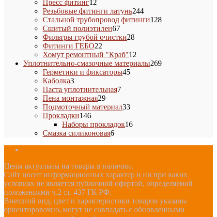
12
товара
Пресс фитинг
12
товаров
244
Резьбовые фитинги латунь
244
товара
128
Стальной трубопровод фитинги
128
67
товаров
Сшитый полиэтилен
67
товаров
28
Фильтры грубой очистки
28
22
товаров
Фитинги ГЕБО
22
товара
12
Хомут ремонтный "Краб"
12
товаров
269
Уплотнительно-смазочные материалы
269
45
товаров
Герметики и фиксаторы
45
3
товаров
Каболка
3
товара
7
Паста уплотнительная
7
29
товаров
Пена монтажная
29
товаров
33
Подмоточный материал
33
146
товара
Прокладки
146
товаров
16
Наборы прокладок
16
6
товаров
Смазка силиконовая
6
товаров
Цены актуальны на товары в наличии.
Сайт носит информационных характер и ни при каких
условиях не является публичной офертой, определяемой
положениями ч.2 ст. 437 ГК РФ.
Внешний вид, цвет и характеристики товаров указаны
ориентировочно, могут не совпадать с обновленными