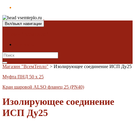
Вкл/выкл навигации
Магазин "ВсемТепло"
Контакты
Search
for:
Магазин "ВсемТепло"
>
Изолирующее соединение ИСП Ду25
Муфта ПНД 50 х 25
Кран шаровой ALSO фланец 25 (PN40)
Изолирующее соединение
ИСП Ду25