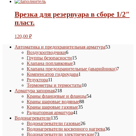
Врезка для резервуара в сборе 1/2″
пласт.
120,00
₽
53
Автоматика и предохранительная арматура
53
6
товара
Воздухоотводчики
6
товаров
15
Группы безопасности
15
3
товаров
Клапана поплавковые
3
товара
7
Клапана предохранительные (аварийники)
7
1
товаров
Компенсатор гидроудара
1
11
товар
Редуктора
11
товаров
10
Термометры и термостаты
10
218
товаров
Арматура запорная
218
товаров
54
Краны фланцевые и фланцы
54
88
товара
Краны шаровые водяные
88
35
товаров
Краны шаровые газовые
35
41
товаров
Радиаторная арматура
41
135
товар
Водонагреватели
135
товаров
26
Водонагреватели газовые
26
товаров
36
Водонагреватели косвенного нагрева
36
73
товаров
Водонагреватели электрические
73