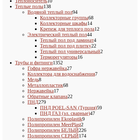
10
товара
Теплоноситель
10
138
товаров
Теплые полы
138
товаров
94
Водяной теплый пол
94
товара
68
Коллекторные группы
68
14
товаров
Коллекторные шкафы
14
товаров
12
Крепеж для теплого пола
12
44
товаров
Электрический теплый пол
44
товара
4
Теплый пол под ламинат
4
товара
22
Теплый пол под плитку
22
товара
2
Теплый пол универсальный
2
16
товара
Терморегуляторы
16
1352
товаров
Трубы и фитинги
1352
товара
27
Гофра нержавейка
27
товаров
7
Коллектора для водоснабжения
7
8
товаров
Медь
8
товаров
68
Металлопластик
68
17
товаров
Нержавейка
17
товаров
22
Обратные клапана
22
279
товара
ПНД
279
товаров
59
ПНД POEL-SAN (Турция)
59
47
товаров
ПНД ГАЗ (эл. сварные)
47
9
товаров
Полипропилен Ekoplastik
9
2
товаров
Полипропилен MeerPlast
2
товара
226
Полипропилен БЕЛЫЙ
226
товаров
174
Полипропилен СЕРЫЙ
174