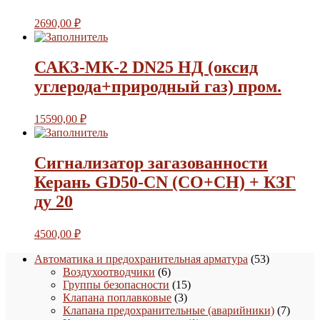
2690,00
₽
САКЗ-МК-2 DN25 НД (оксид
углерода+природный газ) пром.
15590,00
₽
Сигнализатор загазованности
Керань GD50-CN (CO+CH) + КЗГ
ду 20
4500,00
₽
53
Автоматика и предохранительная арматура
53
6
товара
Воздухоотводчики
6
товаров
15
Группы безопасности
15
3
товаров
Клапана поплавковые
3
товара
7
Клапана предохранительные (аварийники)
7