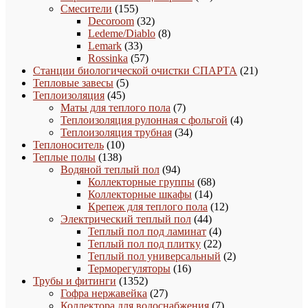
155
товаров
Смесители
155
товаров
32
Decoroom
32
товара
8
Ledeme/Diablo
8
33
товаров
Lemark
33
товара
57
Rossinka
57
товаров
21
Станции биологической очистки СПАРТА
21
5
товар
Тепловые завесы
5
45
товаров
Теплоизоляция
45
товаров
7
Маты для теплого пола
7
товаров
4
Теплоизоляция рулонная с фольгой
4
34
товара
Теплоизоляция трубная
34
10
товара
Теплоноситель
10
138
товаров
Теплые полы
138
товаров
94
Водяной теплый пол
94
товара
68
Коллекторные группы
68
14
товаров
Коллекторные шкафы
14
товаров
12
Крепеж для теплого пола
12
44
товаров
Электрический теплый пол
44
товара
4
Теплый пол под ламинат
4
товара
22
Теплый пол под плитку
22
товара
2
Теплый пол универсальный
2
16
товара
Терморегуляторы
16
1352
товаров
Трубы и фитинги
1352
товара
27
Гофра нержавейка
27
товаров
7
Коллектора для водоснабжения
7