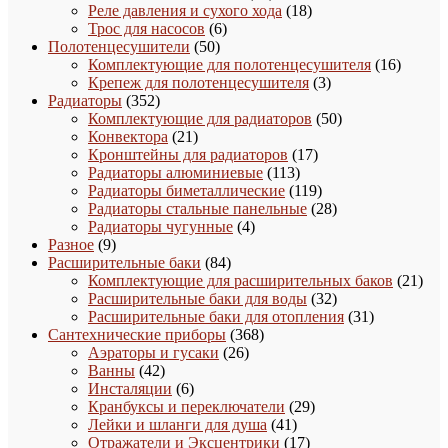
товаров
18
Реле давления и сухого хода
18
6
товаров
Трос для насосов
6
50
товаров
Полотенцесушители
50
товаров
16
Комплектующие для полотенцесушителя
16
3
товаро
Крепеж для полотенцесушителя
3
352
товара
Радиаторы
352
товара
50
Комплектующие для радиаторов
50
21
товаров
Конвектора
21
товар
17
Кронштейны для радиаторов
17
113
товаров
Радиаторы алюминиевые
113
товаров
119
Радиаторы биметаллические
119
товаров
28
Радиаторы стальные панельные
28
4
товаров
Радиаторы чугунные
4
9
товара
Разное
9
товаров
84
Расширительные баки
84
товара
21
Комплектующие для расширительных баков
21
32
това
Расширительные баки для воды
32
товара
31
Расширительные баки для отопления
31
368
товар
Сантехнические приборы
368
26
товаров
Аэраторы и гусаки
26
42
товаров
Ванны
42
товара
6
Инсталяции
6
товаров
29
Кранбуксы и переключатели
29
41
товаров
Лейки и шланги для душа
41
товар
17
Отражатели и Эксцентрики
17