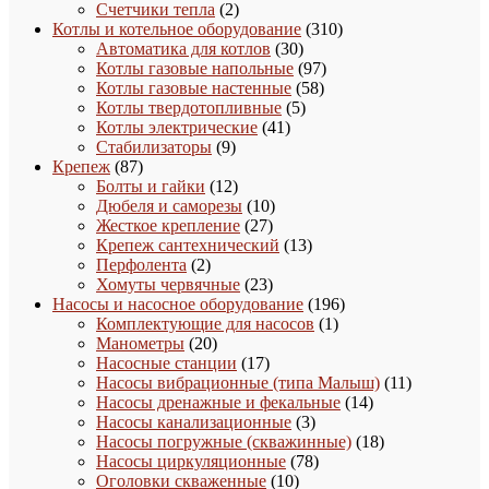
товаров
2
Счетчики тепла
2
товара
310
Котлы и котельное оборудование
310
30
товаров
Автоматика для котлов
30
товаров
97
Котлы газовые напольные
97
58
товаров
Котлы газовые настенные
58
5
товаров
Котлы твердотопливные
5
41
товаров
Котлы электрические
41
9
товар
Стабилизаторы
9
87
товаров
Крепеж
87
товаров
12
Болты и гайки
12
товаров
10
Дюбеля и саморезы
10
27
товаров
Жесткое крепление
27
товаров
13
Крепеж сантехнический
13
2
товаров
Перфолента
2
товара
23
Хомуты червячные
23
товара
196
Насосы и насосное оборудование
196
1
товаров
Комплектующие для насосов
1
20
товар
Манометры
20
товаров
17
Насосные станции
17
товаров
11
Насосы вибрационные (типа Малыш)
11
14
товаров
Насосы дренажные и фекальные
14
3
товаров
Насосы канализационные
3
товара
18
Насосы погружные (скважинные)
18
78
товаров
Насосы циркуляционные
78
10
товаров
Оголовки скваженные
10