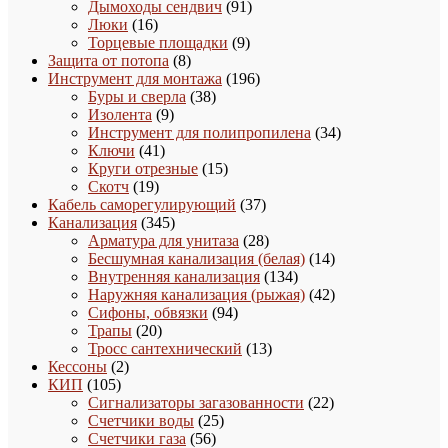
91
товаров
Дымоходы сендвич
91
16
товар
Люки
16
товаров
9
Торцевые площадки
9
8
товаров
Защита от потопа
8
товаров
196
Инструмент для монтажа
196
38
товаров
Буры и сверла
38
9
товаров
Изолента
9
товаров
34
Инструмент для полипропилена
34
41
товара
Ключи
41
товар
15
Круги отрезные
15
19
товаров
Скотч
19
товаров
37
Кабель саморегулирующий
37
345
товаров
Канализация
345
товаров
28
Арматура для унитаза
28
товаров
14
Бесшумная канализация (белая)
14
134
товаров
Внутренняя канализация
134
товара
42
Наружняя канализация (рыжая)
42
94
товара
Сифоны, обвязки
94
20
товара
Трапы
20
товаров
13
Тросс сантехнический
13
2
товаров
Кессоны
2
105
товара
КИП
105
товаров
22
Сигнализаторы загазованности
22
25
товара
Счетчики воды
25
56
товаров
Счетчики газа
56