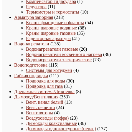
1
товаро
Компенсатор гидроудара
1
11
товар
Редуктора
11
товаров
10
Термометры и термостаты
10
218
товаров
Арматура запорная
218
товаров
54
Краны фланцевые и фланцы
54
88
товара
Краны шаровые водяные
88
35
товаров
Краны шаровые газовые
35
41
товаров
Радиаторная арматура
41
135
товар
Водонагреватели
135
товаров
26
Водонагреватели газовые
26
товаров
36
Водонагреватели косвенного нагрева
36
73
товаров
Водонагреватели электрические
73
115
товара
Водоподготовка
115
товаров
4
Системы для котеджей
4
111
товара
Гибкая подводка
111
товаров
30
Подводка для воды
30
81
товаров
Подводка для газа
81
товар
8
Дренажная система/Ливневка
8
353
товаров
Дымоход/Вентиляция
353
товара
13
Вент. канал белый
13
24
товаров
Вент. решетки
24
4
товара
Вентиляторы
4
товара
23
Воздуховоды (гофра)
23
товара
36
Дымоходы коаксиальные
36
товаров
137
Дымоходы одноконтурные (нерж.)
137