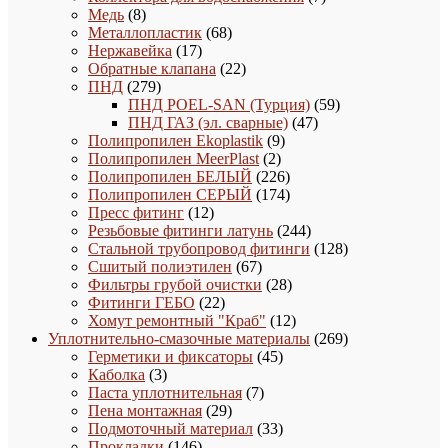
8
товаров
Медь
8
товаров
68
Металлопластик
68
17
товаров
Нержавейка
17
товаров
22
Обратные клапана
22
279
товара
ПНД
279
товаров
59
ПНД POEL-SAN (Турция)
59
47
товаров
ПНД ГАЗ (эл. сварные)
47
9
товаров
Полипропилен Ekoplastik
9
2
товаров
Полипропилен MeerPlast
2
товара
226
Полипропилен БЕЛЫЙ
226
товаров
174
Полипропилен СЕРЫЙ
174
12
товара
Пресс фитинг
12
товаров
244
Резьбовые фитинги латунь
244
товара
128
Стальной трубопровод фитинги
128
67
товаров
Сшитый полиэтилен
67
товаров
28
Фильтры грубой очистки
28
22
товаров
Фитинги ГЕБО
22
товара
12
Хомут ремонтный "Краб"
12
товаров
269
Уплотнительно-смазочные материалы
269
45
товаров
Герметики и фиксаторы
45
3
товаров
Каболка
3
товара
7
Паста уплотнительная
7
29
товаров
Пена монтажная
29
товаров
33
Подмоточный материал
33
146
товара
Прокладки
146