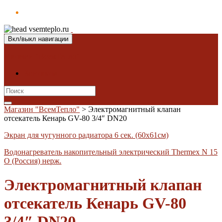
Вкл/выкл навигации
Магазин "ВсемТепло"
Контакты
Search
for:
Магазин "ВсемТепло"
>
Электромагнитный клапан
отсекатель Кенарь GV-80 3/4″ DN20
Экран для чугунного радиатора 6 сек. (60х61см)
Водонагреватель накопительный электрический Thermex N 15
O (Россия) нерж.
Электромагнитный клапан
отсекатель Кенарь GV-80
3/4″ DN20