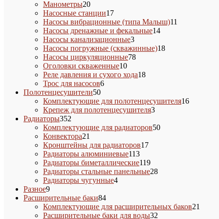
20
товар
Манометры
20
товаров
17
Насосные станции
17
товаров
11
Насосы вибрационные (типа Малыш)
11
14
товаров
Насосы дренажные и фекальные
14
3
товаров
Насосы канализационные
3
товара
18
Насосы погружные (скважинные)
18
78
товаров
Насосы циркуляционные
78
10
товаров
Оголовки скваженные
10
товаров
18
Реле давления и сухого хода
18
6
товаров
Трос для насосов
6
50
товаров
Полотенцесушители
50
товаров
16
Комплектующие для полотенцесушителя
16
3
товаров
Крепеж для полотенцесушителя
3
352
товара
Радиаторы
352
товара
50
Комплектующие для радиаторов
50
21
товаров
Конвектора
21
товар
17
Кронштейны для радиаторов
17
113
товаров
Радиаторы алюминиевые
113
товаров
119
Радиаторы биметаллические
119
товаров
28
Радиаторы стальные панельные
28
4
товаров
Радиаторы чугунные
4
9
товара
Разное
9
товаров
84
Расширительные баки
84
товара
21
Комплектующие для расширительных баков
21
32
товар
Расширительные баки для воды
32