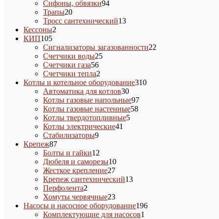
94
товара
Сифоны, обвязки
94
20
товара
Трапы
20
товаров
13
Тросс сантехнический
13
2
товаров
Кессоны
2
105
товара
КИП
105
товаров
22
Сигнализаторы загазованности
22
25
товара
Счетчики воды
25
56
товаров
Счетчики газа
56
товаров
2
Счетчики тепла
2
товара
310
Котлы и котельное оборудование
310
30
товаров
Автоматика для котлов
30
товаров
97
Котлы газовые напольные
97
58
товаров
Котлы газовые настенные
58
5
товаров
Котлы твердотопливные
5
41
товаров
Котлы электрические
41
9
товар
Стабилизаторы
9
87
товаров
Крепеж
87
товаров
12
Болты и гайки
12
товаров
10
Дюбеля и саморезы
10
27
товаров
Жесткое крепление
27
товаров
13
Крепеж сантехнический
13
2
товаров
Перфолента
2
товара
23
Хомуты червячные
23
товара
196
Насосы и насосное оборудование
196
1
товаров
Комплектующие для насосов
1