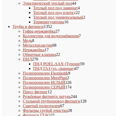
44
товаров
Электрический теплый пол
44
товара
4
Теплый пол под ламинат
4
товара
22
Теплый пол под плитку
22
товара
2
Теплый пол универсальный
2
16
товара
Терморегуляторы
16
1352
товаров
Трубы и фитинги
1352
товара
27
Гофра нержавейка
27
товаров
7
Коллектора для водоснабжения
7
8
товаров
Медь
8
товаров
68
Металлопластик
68
17
товаров
Нержавейка
17
товаров
22
Обратные клапана
22
279
товара
ПНД
279
товаров
59
ПНД POEL-SAN (Турция)
59
47
товаров
ПНД ГАЗ (эл. сварные)
47
9
товаров
Полипропилен Ekoplastik
9
2
товаров
Полипропилен MeerPlast
2
товара
226
Полипропилен БЕЛЫЙ
226
товаров
174
Полипропилен СЕРЫЙ
174
12
товара
Пресс фитинг
12
товаров
244
Резьбовые фитинги латунь
244
товара
128
Стальной трубопровод фитинги
128
67
товаров
Сшитый полиэтилен
67
товаров
28
Фильтры грубой очистки
28
22
товаров
Фитинги ГЕБО
22