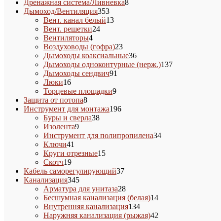
товар
8
Дренажная система/Ливневка
8
353
товаров
Дымоход/Вентиляция
353
товара
13
Вент. канал белый
13
24
товаров
Вент. решетки
24
4
товара
Вентиляторы
4
товара
23
Воздуховоды (гофра)
23
товара
36
Дымоходы коаксиальные
36
товаров
137
Дымоходы одноконтурные (нерж.)
137
91
товаров
Дымоходы сендвич
91
16
товар
Люки
16
товаров
9
Торцевые площадки
9
8
товаров
Защита от потопа
8
товаров
196
Инструмент для монтажа
196
38
товаров
Буры и сверла
38
9
товаров
Изолента
9
товаров
34
Инструмент для полипропилена
34
41
товара
Ключи
41
товар
15
Круги отрезные
15
19
товаров
Скотч
19
товаров
37
Кабель саморегулирующий
37
345
товаров
Канализация
345
товаров
28
Арматура для унитаза
28
товаров
14
Бесшумная канализация (белая)
14
134
товаров
Внутренняя канализация
134
товара
42
Наружняя канализация (рыжая)
42