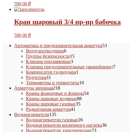
590,00
₽
Кран шаровый 3/4 нр-нр бабочка
590,00
₽
53
Автоматика и предохранительная арматура
53
6
товара
Воздухоотводчики
6
товаров
15
Группы безопасности
15
3
товаров
Клапана поплавковые
3
товара
7
Клапана предохранительные (аварийники)
7
1
товаров
Компенсатор гидроудара
1
11
товар
Редуктора
11
товаров
10
Термометры и термостаты
10
218
товаров
Арматура запорная
218
товаров
54
Краны фланцевые и фланцы
54
88
товара
Краны шаровые водяные
88
35
товаров
Краны шаровые газовые
35
41
товаров
Радиаторная арматура
41
135
товар
Водонагреватели
135
товаров
26
Водонагреватели газовые
26
товаров
36
Водонагреватели косвенного нагрева
36
73
товаров
Водонагреватели электрические
73