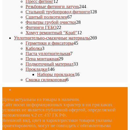
12
товара
Пресс фитинг
12
товаров
244
Резьбовые фитинги латунь
244
товара
128
Стальной трубопровод фитинги
128
67
товаров
Сшитый полиэтилен
67
товаров
28
Фильтры грубой очистки
28
22
товаров
Фитинги ГЕБО
22
товара
12
Хомут ремонтный "Краб"
12
товаров
269
Уплотнительно-смазочные материалы
269
45
товаров
Герметики и фиксаторы
45
3
товаров
Каболка
3
товара
7
Паста уплотнительная
7
29
товаров
Пена монтажная
29
товаров
33
Подмоточный материал
33
146
товара
Прокладки
146
товаров
16
Наборы прокладок
16
6
товаров
Смазка силиконовая
6
товаров
Цены актуальны на товары в наличии.
Сайт носит информационных характер и ни при каких
условиях не является публичной офертой, определяемой
положениями ч.2 ст. 437 ГК РФ.
Внешний вид, цвет и характеристики товаров указаны
ориентировочно, могут не совпадать с обновленными