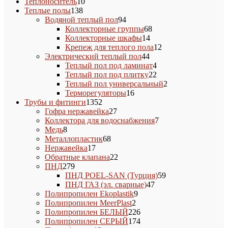
10
товара
Теплоноситель
10
138
товаров
Теплые полы
138
товаров
94
Водяной теплый пол
94
товара
68
Коллекторные группы
68
14
товаров
Коллекторные шкафы
14
товаров
12
Крепеж для теплого пола
12
44
товаров
Электрический теплый пол
44
товара
4
Теплый пол под ламинат
4
товара
22
Теплый пол под плитку
22
товара
2
Теплый пол универсальный
2
16
товара
Терморегуляторы
16
1352
товаров
Трубы и фитинги
1352
товара
27
Гофра нержавейка
27
товаров
7
Коллектора для водоснабжения
7
8
товаров
Медь
8
товаров
68
Металлопластик
68
17
товаров
Нержавейка
17
товаров
22
Обратные клапана
22
279
товара
ПНД
279
товаров
59
ПНД POEL-SAN (Турция)
59
47
товаров
ПНД ГАЗ (эл. сварные)
47
9
товаров
Полипропилен Ekoplastik
9
2
товаров
Полипропилен MeerPlast
2
товара
226
Полипропилен БЕЛЫЙ
226
товаров
174
Полипропилен СЕРЫЙ
174