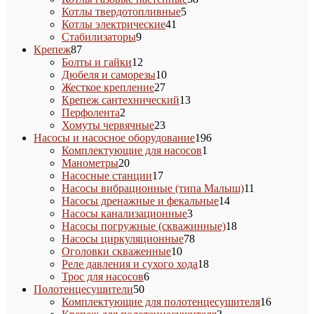
5
товаров
Котлы твердотопливные
5
41
товаров
Котлы электрические
41
9
товар
Стабилизаторы
9
87
товаров
Крепеж
87
товаров
12
Болты и гайки
12
товаров
10
Дюбеля и саморезы
10
27
товаров
Жесткое крепление
27
товаров
13
Крепеж сантехнический
13
2
товаров
Перфолента
2
товара
23
Хомуты червячные
23
товара
196
Насосы и насосное оборудование
196
1
товаров
Комплектующие для насосов
1
20
товар
Манометры
20
товаров
17
Насосные станции
17
товаров
11
Насосы вибрационные (типа Малыш)
11
14
товаров
Насосы дренажные и фекальные
14
3
товаров
Насосы канализационные
3
товара
18
Насосы погружные (скважинные)
18
78
товаров
Насосы циркуляционные
78
10
товаров
Оголовки скваженные
10
товаров
18
Реле давления и сухого хода
18
6
товаров
Трос для насосов
6
50
товаров
Полотенцесушители
50
товаров
16
Комплектующие для полотенцесушителя
16
3
товаров