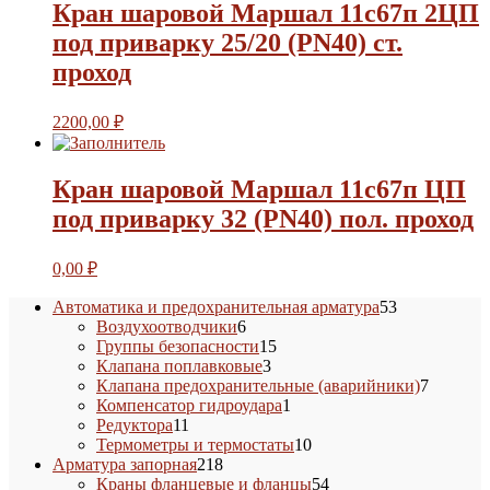
Кран шаровой Маршал 11с67п 2ЦП
под приварку 25/20 (PN40) ст.
проход
2200,00
₽
Кран шаровой Маршал 11с67п ЦП
под приварку 32 (PN40) пол. проход
0,00
₽
53
Автоматика и предохранительная арматура
53
6
товара
Воздухоотводчики
6
товаров
15
Группы безопасности
15
3
товаров
Клапана поплавковые
3
товара
7
Клапана предохранительные (аварийники)
7
1
товаров
Компенсатор гидроудара
1
11
товар
Редуктора
11
товаров
10
Термометры и термостаты
10
218
товаров
Арматура запорная
218
товаров
54
Краны фланцевые и фланцы
54