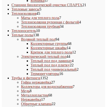
товара
57
Rossinka
57
товаров
21
Станции биологической очистки СПАРТА
21
5
товар
Тепловые завесы
5
45
товаров
Теплоизоляция
45
товаров
7
Маты для теплого пола
7
товаров
4
Теплоизоляция рулонная с фольгой
4
34
товара
Теплоизоляция трубная
34
10
товара
Теплоноситель
10
138
товаров
Теплые полы
138
товаров
94
Водяной теплый пол
94
товара
68
Коллекторные группы
68
14
товаров
Коллекторные шкафы
14
товаров
12
Крепеж для теплого пола
12
44
товаров
Электрический теплый пол
44
товара
4
Теплый пол под ламинат
4
товара
22
Теплый пол под плитку
22
товара
2
Теплый пол универсальный
2
16
товара
Терморегуляторы
16
1352
товаров
Трубы и фитинги
1352
товара
27
Гофра нержавейка
27
товаров
7
Коллектора для водоснабжения
7
8
товаров
Медь
8
товаров
68
Металлопластик
68
17
товаров
Нержавейка
17
товаров
22
Обратные клапана
22