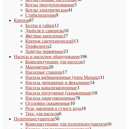
5
товаров
Котлы твердотопливные
5
41
товаров
Котлы электрические
41
9
товар
Стабилизаторы
9
87
товаров
Крепеж
87
товаров
12
Болты и гайки
12
товаров
10
Дюбеля и саморезы
10
27
товаров
Жесткое крепление
27
товаров
13
Крепеж сантехнический
13
2
товаров
Перфолента
2
товара
23
Хомуты червячные
23
товара
196
Насосы и насосное оборудование
196
1
товаров
Комплектующие для насосов
1
20
товар
Манометры
20
товаров
17
Насосные станции
17
товаров
11
Насосы вибрационные (типа Малыш)
11
14
товаров
Насосы дренажные и фекальные
14
3
товаров
Насосы канализационные
3
товара
18
Насосы погружные (скважинные)
18
78
товаров
Насосы циркуляционные
78
10
товаров
Оголовки скваженные
10
товаров
18
Реле давления и сухого хода
18
6
товаров
Трос для насосов
6
50
товаров
Полотенцесушители
50
товаров
16
Комплектующие для полотенцесушителя
16
3
товаров