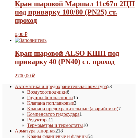
Кран шаровой Маршал 11с67п 2ЦП
под приварку 100/80 (PN25) ст.
проход
0,00
₽
Кран шаровой ALSO КШП под
приварку 40 (PN40) ст. проход
2700,00
₽
53
Автоматика и предохранительная арматура
53
6
товара
Воздухоотводчики
6
товаров
15
Группы безопасности
15
3
товаров
Клапана поплавковые
3
товара
7
Клапана предохранительные (аварийники)
7
1
товаров
Компенсатор гидроудара
1
11
товар
Редуктора
11
товаров
10
Термометры и термостаты
10
218
товаров
Арматура запорная
218
товаров
54
Краны фланцевые и фланцы
54