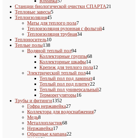
товара
57
Rossinka
57
товаров
21
Станции биологической очистки СПАРТА
21
5
товар
Тепловые завесы
5
45
товаров
Теплоизоляция
45
товаров
7
Маты для теплого пола
7
товаров
4
Теплоизоляция рулонная с фольгой
4
34
товара
Теплоизоляция трубная
34
10
товара
Теплоноситель
10
138
товаров
Теплые полы
138
товаров
94
Водяной теплый пол
94
товара
68
Коллекторные группы
68
14
товаров
Коллекторные шкафы
14
товаров
12
Крепеж для теплого пола
12
44
товаров
Электрический теплый пол
44
товара
4
Теплый пол под ламинат
4
товара
22
Теплый пол под плитку
22
товара
2
Теплый пол универсальный
2
16
товара
Терморегуляторы
16
1352
товаров
Трубы и фитинги
1352
товара
27
Гофра нержавейка
27
товаров
7
Коллектора для водоснабжения
7
8
товаров
Медь
8
товаров
68
Металлопластик
68
17
товаров
Нержавейка
17
товаров
22
Обратные клапана
22