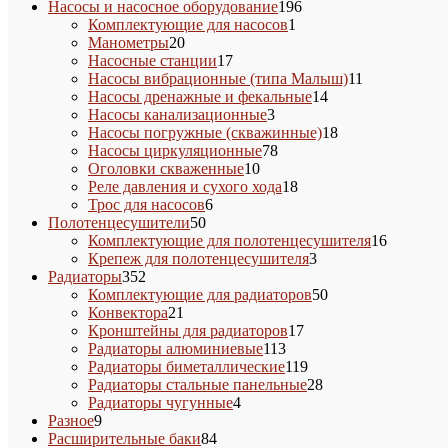
товара
196
Насосы и насосное оборудование
196
1
товаров
Комплектующие для насосов
1
20
товар
Манометры
20
товаров
17
Насосные станции
17
товаров
11
Насосы вибрационные (типа Малыш)
11
14
товаров
Насосы дренажные и фекальные
14
3
товаров
Насосы канализационные
3
товара
18
Насосы погружные (скважинные)
18
78
товаров
Насосы циркуляционные
78
10
товаров
Оголовки скваженные
10
товаров
18
Реле давления и сухого хода
18
6
товаров
Трос для насосов
6
50
товаров
Полотенцесушители
50
товаров
16
Комплектующие для полотенцесушителя
16
3
товаров
Крепеж для полотенцесушителя
3
352
товара
Радиаторы
352
товара
50
Комплектующие для радиаторов
50
21
товаров
Конвектора
21
товар
17
Кронштейны для радиаторов
17
113
товаров
Радиаторы алюминиевые
113
товаров
119
Радиаторы биметаллические
119
товаров
28
Радиаторы стальные панельные
28
4
товаров
Радиаторы чугунные
4
9
товара
Разное
9
товаров
84
Расширительные баки
84