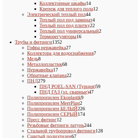
14
товаров
Коллекторные шкафы
14
товаров
12
Крепеж для теплого пола
12
44
товаров
Электрический теплый пол
44
товара
4
Теплый пол под ламинат
4
товара
22
Теплый пол под плитку
22
товара
2
Теплый пол универсальный
2
16
товара
Терморегуляторы
16
1352
товаров
Трубы и фитинги
1352
товара
27
Гофра нержавейка
27
товаров
7
Коллектора для водоснабжения
7
8
товаров
Медь
8
товаров
68
Металлопластик
68
17
товаров
Нержавейка
17
товаров
22
Обратные клапана
22
279
товара
ПНД
279
товаров
59
ПНД POEL-SAN (Турция)
59
47
товаров
ПНД ГАЗ (эл. сварные)
47
9
товаров
Полипропилен Ekoplastik
9
2
товаров
Полипропилен MeerPlast
2
товара
226
Полипропилен БЕЛЫЙ
226
товаров
174
Полипропилен СЕРЫЙ
174
12
товара
Пресс фитинг
12
товаров
244
Резьбовые фитинги латунь
244
товара
128
Стальной трубопровод фитинги
128
67
товаров
Сшитый полиэтилен
67