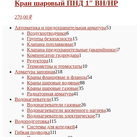
Кран шаровый ПНД 1″ ВН/НР
270,00
₽
53
Автоматика и предохранительная арматура
53
6
товара
Воздухоотводчики
6
товаров
15
Группы безопасности
15
3
товаров
Клапана поплавковые
3
товара
7
Клапана предохранительные (аварийники)
7
1
товаров
Компенсатор гидроудара
1
11
товар
Редуктора
11
товаров
10
Термометры и термостаты
10
218
товаров
Арматура запорная
218
товаров
54
Краны фланцевые и фланцы
54
88
товара
Краны шаровые водяные
88
35
товаров
Краны шаровые газовые
35
41
товаров
Радиаторная арматура
41
135
товар
Водонагреватели
135
товаров
26
Водонагреватели газовые
26
товаров
36
Водонагреватели косвенного нагрева
36
73
товаров
Водонагреватели электрические
73
115
товара
Водоподготовка
115
товаров
4
Системы для котеджей
4
111
товара
Гибкая подводка
111