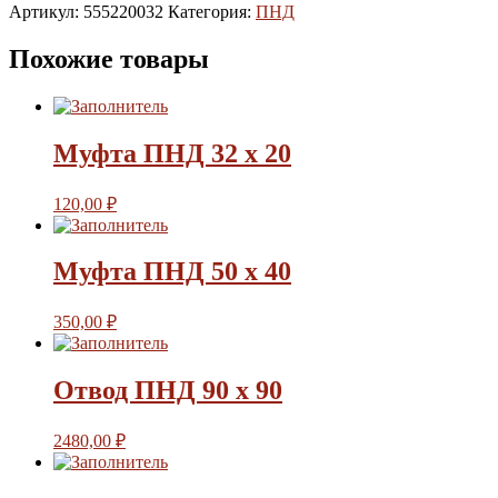
Артикул:
555220032
Категория:
ПНД
Похожие товары
Муфта ПНД 32 х 20
120,00
₽
Муфта ПНД 50 х 40
350,00
₽
Отвод ПНД 90 х 90
2480,00
₽