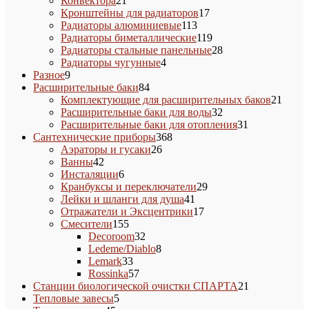
Конвектора
21
товар
17
Кронштейны для радиаторов
17
113
товаров
Радиаторы алюминиевые
113
товаров
119
Радиаторы биметаллические
119
товаров
28
Радиаторы стальные панельные
28
4
товаров
Радиаторы чугунные
4
9
товара
Разное
9
товаров
84
Расширительные баки
84
товара
21
Комплектующие для расширительных баков
21
32
товар
Расширительные баки для воды
32
товара
31
Расширительные баки для отопления
31
368
товар
Сантехнические приборы
368
26
товаров
Аэраторы и гусаки
26
42
товаров
Ванны
42
товара
6
Инсталяции
6
товаров
29
Кранбуксы и переключатели
29
41
товаров
Лейки и шланги для душа
41
товар
17
Отражатели и Эксцентрики
17
155
товаров
Смесители
155
товаров
32
Decoroom
32
товара
8
Ledeme/Diablo
8
33
товаров
Lemark
33
товара
57
Rossinka
57
товаров
21
Станции биологической очистки СПАРТА
21
5
товар
Тепловые завесы
5