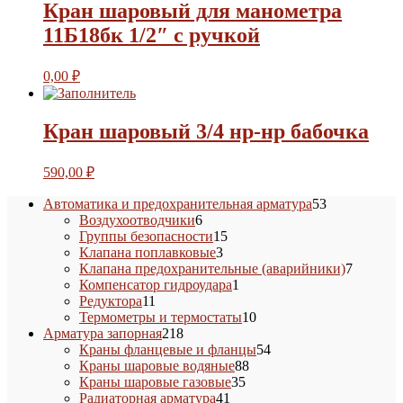
Кран шаровый для манометра
11Б18бк 1/2″ с ручкой
0,00
₽
Кран шаровый 3/4 нр-нр бабочка
590,00
₽
53
Автоматика и предохранительная арматура
53
6
товара
Воздухоотводчики
6
товаров
15
Группы безопасности
15
3
товаров
Клапана поплавковые
3
товара
7
Клапана предохранительные (аварийники)
7
1
товаров
Компенсатор гидроудара
1
11
товар
Редуктора
11
товаров
10
Термометры и термостаты
10
218
товаров
Арматура запорная
218
товаров
54
Краны фланцевые и фланцы
54
88
товара
Краны шаровые водяные
88
35
товаров
Краны шаровые газовые
35
41
товаров
Радиаторная арматура
41