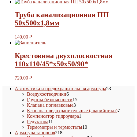
Труба канализационная ПП
50х500х1,8мм
140,00
₽
Крестовина двухплоскостная
110х110/45*х50х50/90*
720,00
₽
53
Автоматика и предохранительная арматура
53
6
товара
Воздухоотводчики
6
товаров
15
Группы безопасности
15
3
товаров
Клапана поплавковые
3
товара
7
Клапана предохранительные (аварийники)
7
1
товаров
Компенсатор гидроудара
1
11
товар
Редуктора
11
товаров
10
Термометры и термостаты
10
218
товаров
Арматура запорная
218