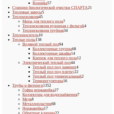
товара
57
Rossinka
57
товаров
21
Станции биологической очистки СПАРТА
21
5
товар
Тепловые завесы
5
45
товаров
Теплоизоляция
45
товаров
7
Маты для теплого пола
7
товаров
4
Теплоизоляция рулонная с фольгой
4
34
товара
Теплоизоляция трубная
34
10
товара
Теплоноситель
10
138
товаров
Теплые полы
138
товаров
94
Водяной теплый пол
94
товара
68
Коллекторные группы
68
14
товаров
Коллекторные шкафы
14
товаров
12
Крепеж для теплого пола
12
44
товаров
Электрический теплый пол
44
товара
4
Теплый пол под ламинат
4
товара
22
Теплый пол под плитку
22
товара
2
Теплый пол универсальный
2
16
товара
Терморегуляторы
16
1352
товаров
Трубы и фитинги
1352
товара
27
Гофра нержавейка
27
товаров
7
Коллектора для водоснабжения
7
8
товаров
Медь
8
товаров
68
Металлопластик
68
17
товаров
Нержавейка
17
товаров
22
Обратные клапана
22