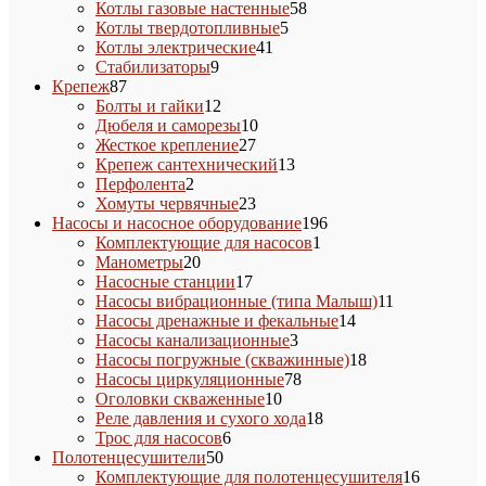
58
товаров
Котлы газовые настенные
58
5
товаров
Котлы твердотопливные
5
41
товаров
Котлы электрические
41
9
товар
Стабилизаторы
9
87
товаров
Крепеж
87
товаров
12
Болты и гайки
12
товаров
10
Дюбеля и саморезы
10
27
товаров
Жесткое крепление
27
товаров
13
Крепеж сантехнический
13
2
товаров
Перфолента
2
товара
23
Хомуты червячные
23
товара
196
Насосы и насосное оборудование
196
1
товаров
Комплектующие для насосов
1
20
товар
Манометры
20
товаров
17
Насосные станции
17
товаров
11
Насосы вибрационные (типа Малыш)
11
14
товаров
Насосы дренажные и фекальные
14
3
товаров
Насосы канализационные
3
товара
18
Насосы погружные (скважинные)
18
78
товаров
Насосы циркуляционные
78
10
товаров
Оголовки скваженные
10
товаров
18
Реле давления и сухого хода
18
6
товаров
Трос для насосов
6
50
товаров
Полотенцесушители
50
товаров
16
Комплектующие для полотенцесушителя
16