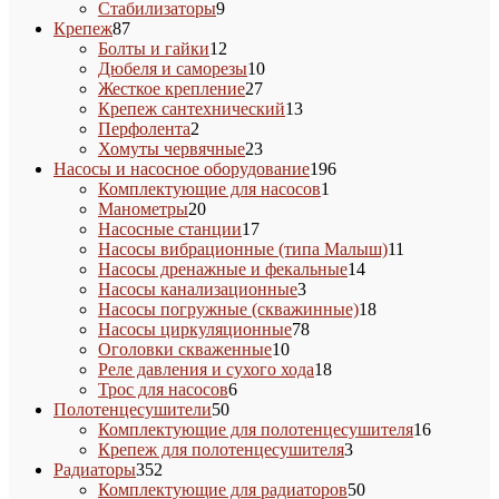
9
товар
Стабилизаторы
9
87
товаров
Крепеж
87
товаров
12
Болты и гайки
12
товаров
10
Дюбеля и саморезы
10
27
товаров
Жесткое крепление
27
товаров
13
Крепеж сантехнический
13
2
товаров
Перфолента
2
товара
23
Хомуты червячные
23
товара
196
Насосы и насосное оборудование
196
1
товаров
Комплектующие для насосов
1
20
товар
Манометры
20
товаров
17
Насосные станции
17
товаров
11
Насосы вибрационные (типа Малыш)
11
14
товаров
Насосы дренажные и фекальные
14
3
товаров
Насосы канализационные
3
товара
18
Насосы погружные (скважинные)
18
78
товаров
Насосы циркуляционные
78
10
товаров
Оголовки скваженные
10
товаров
18
Реле давления и сухого хода
18
6
товаров
Трос для насосов
6
50
товаров
Полотенцесушители
50
товаров
16
Комплектующие для полотенцесушителя
16
3
товаров
Крепеж для полотенцесушителя
3
352
товара
Радиаторы
352
товара
50
Комплектующие для радиаторов
50