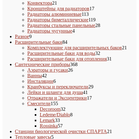
21
товаров
Конвектора
21
товар
17
Кронштейны для радиаторов
17
113
товаров
Радиаторы алюминиевые
113
товаров
119
Радиаторы биметаллические
119
товаров
28
Радиаторы стальные панельные
28
4
товаров
Радиаторы чугунные
4
9
товара
Разное
9
товаров
84
Расширительные баки
84
товара
21
Комплектующие для расширительных баков
21
32
товар
Расширительные баки для воды
32
товара
31
Расширительные баки для отопления
31
368
товар
Сантехнические приборы
368
26
товаров
Аэраторы и гусаки
26
42
товаров
Ванны
42
товара
6
Инсталяции
6
товаров
29
Кранбуксы и переключатели
29
41
товаров
Лейки и шланги для душа
41
товар
17
Отражатели и Эксцентрики
17
155
товаров
Смесители
155
товаров
32
Decoroom
32
товара
8
Ledeme/Diablo
8
33
товаров
Lemark
33
товара
57
Rossinka
57
товаров
21
Станции биологической очистки СПАРТА
21
5
товар
Тепловые завесы
5