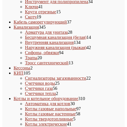
товаров
34
Инструмент для полипропилена
34
41
товара
Ключи
41
товар
15
Круги отрезные
15
19
товаров
Скотч
19
товаров
37
Кабель саморегулирующий
37
345
товаров
Канализация
345
товаров
28
Арматура для унитаза
28
товаров
14
Бесшумная канализация (белая)
14
134
товаров
Внутренняя канализация
134
товара
42
Наружняя канализация (рыжая)
42
94
товара
Сифоны, обвязки
94
20
товара
Трапы
20
товаров
13
Тросс сантехнический
13
2
товаров
Кессоны
2
105
товара
КИП
105
товаров
22
Сигнализаторы загазованности
22
25
товара
Счетчики воды
25
56
товаров
Счетчики газа
56
товаров
2
Счетчики тепла
2
товара
310
Котлы и котельное оборудование
310
30
товаров
Автоматика для котлов
30
товаров
97
Котлы газовые напольные
97
58
товаров
Котлы газовые настенные
58
5
товаров
Котлы твердотопливные
5
41
товаров
Котлы электрические
41