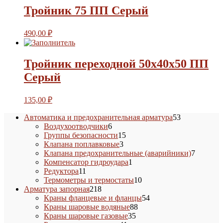
Тройник 75 ПП Серый
490,00
₽
Тройник переходной 50х40х50 ПП
Серый
135,00
₽
53
Автоматика и предохранительная арматура
53
6
товара
Воздухоотводчики
6
товаров
15
Группы безопасности
15
3
товаров
Клапана поплавковые
3
товара
7
Клапана предохранительные (аварийники)
7
1
товаров
Компенсатор гидроудара
1
11
товар
Редуктора
11
товаров
10
Термометры и термостаты
10
218
товаров
Арматура запорная
218
товаров
54
Краны фланцевые и фланцы
54
88
товара
Краны шаровые водяные
88
35
товаров
Краны шаровые газовые
35