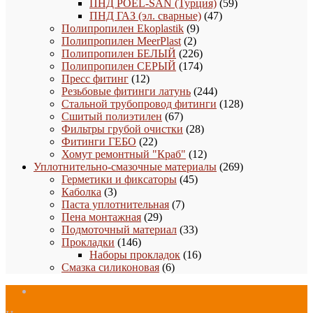
товаров
59
ПНД POEL-SAN (Турция)
59
47
товаров
ПНД ГАЗ (эл. сварные)
47
9
товаров
Полипропилен Ekoplastik
9
2
товаров
Полипропилен MeerPlast
2
товара
226
Полипропилен БЕЛЫЙ
226
товаров
174
Полипропилен СЕРЫЙ
174
12
товара
Пресс фитинг
12
товаров
244
Резьбовые фитинги латунь
244
товара
128
Стальной трубопровод фитинги
128
67
товаров
Сшитый полиэтилен
67
товаров
28
Фильтры грубой очистки
28
22
товаров
Фитинги ГЕБО
22
товара
12
Хомут ремонтный "Краб"
12
товаров
269
Уплотнительно-смазочные материалы
269
45
товаров
Герметики и фиксаторы
45
3
товаров
Каболка
3
товара
7
Паста уплотнительная
7
29
товаров
Пена монтажная
29
товаров
33
Подмоточный материал
33
146
товара
Прокладки
146
товаров
16
Наборы прокладок
16
6
товаров
Смазка силиконовая
6
товаров