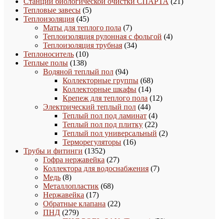
товаров
21
Станции биологической очистки СПАРТА
21
5
товар
Тепловые завесы
5
45
товаров
Теплоизоляция
45
товаров
7
Маты для теплого пола
7
товаров
4
Теплоизоляция рулонная с фольгой
4
34
товара
Теплоизоляция трубная
34
10
товара
Теплоноситель
10
138
товаров
Теплые полы
138
товаров
94
Водяной теплый пол
94
товара
68
Коллекторные группы
68
14
товаров
Коллекторные шкафы
14
товаров
12
Крепеж для теплого пола
12
44
товаров
Электрический теплый пол
44
товара
4
Теплый пол под ламинат
4
товара
22
Теплый пол под плитку
22
товара
2
Теплый пол универсальный
2
16
товара
Терморегуляторы
16
1352
товаров
Трубы и фитинги
1352
товара
27
Гофра нержавейка
27
товаров
7
Коллектора для водоснабжения
7
8
товаров
Медь
8
товаров
68
Металлопластик
68
17
товаров
Нержавейка
17
товаров
22
Обратные клапана
22
279
товара
ПНД
279