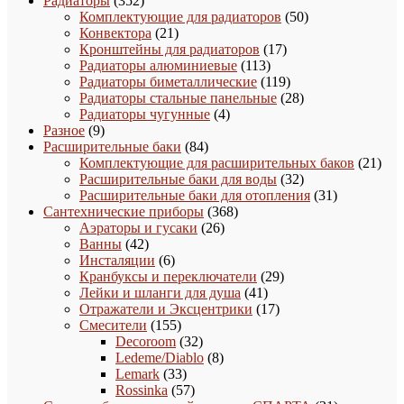
Радиаторы
352
товара
50
Комплектующие для радиаторов
50
21
товаров
Конвектора
21
товар
17
Кронштейны для радиаторов
17
113
товаров
Радиаторы алюминиевые
113
товаров
119
Радиаторы биметаллические
119
товаров
28
Радиаторы стальные панельные
28
4
товаров
Радиаторы чугунные
4
9
товара
Разное
9
товаров
84
Расширительные баки
84
товара
21
Комплектующие для расширительных баков
21
32
това
Расширительные баки для воды
32
товара
31
Расширительные баки для отопления
31
368
товар
Сантехнические приборы
368
26
товаров
Аэраторы и гусаки
26
42
товаров
Ванны
42
товара
6
Инсталяции
6
товаров
29
Кранбуксы и переключатели
29
41
товаров
Лейки и шланги для душа
41
товар
17
Отражатели и Эксцентрики
17
155
товаров
Смесители
155
товаров
32
Decoroom
32
товара
8
Ledeme/Diablo
8
33
товаров
Lemark
33
товара
57
Rossinka
57