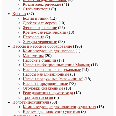
41
товаров
Котлы электрические
41
9
товар
Стабилизаторы
9
87
товаров
Крепеж
87
товаров
12
Болты и гайки
12
товаров
10
Дюбеля и саморезы
10
27
товаров
Жесткое крепление
27
товаров
13
Крепеж сантехнический
13
2
товаров
Перфолента
2
товара
23
Хомуты червячные
23
товара
196
Насосы и насосное оборудование
196
1
товаров
Комплектующие для насосов
1
20
товар
Манометры
20
товаров
17
Насосные станции
17
товаров
11
Насосы вибрационные (типа Малыш)
11
14
товаров
Насосы дренажные и фекальные
14
3
товаров
Насосы канализационные
3
товара
18
Насосы погружные (скважинные)
18
78
товаров
Насосы циркуляционные
78
10
товаров
Оголовки скваженные
10
товаров
18
Реле давления и сухого хода
18
6
товаров
Трос для насосов
6
50
товаров
Полотенцесушители
50
товаров
16
Комплектующие для полотенцесушителя
16
3
товаро
Крепеж для полотенцесушителя
3
352
товара