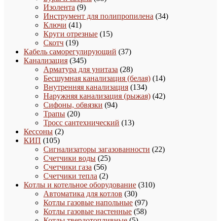
9
товаров
Изолента
9
товаров
34
Инструмент для полипропилена
34
41
товара
Ключи
41
товар
15
Круги отрезные
15
19
товаров
Скотч
19
товаров
37
Кабель саморегулирующий
37
345
товаров
Канализация
345
товаров
28
Арматура для унитаза
28
товаров
14
Бесшумная канализация (белая)
14
134
товаров
Внутренняя канализация
134
товара
42
Наружняя канализация (рыжая)
42
94
товара
Сифоны, обвязки
94
20
товара
Трапы
20
товаров
13
Тросс сантехнический
13
2
товаров
Кессоны
2
105
товара
КИП
105
товаров
22
Сигнализаторы загазованности
22
25
товара
Счетчики воды
25
56
товаров
Счетчики газа
56
товаров
2
Счетчики тепла
2
товара
310
Котлы и котельное оборудование
310
30
товаров
Автоматика для котлов
30
товаров
97
Котлы газовые напольные
97
58
товаров
Котлы газовые настенные
58
5
товаров
Котлы твердотопливные
5