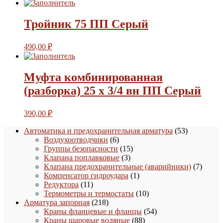
Тройник 75 ПП Серый
490,00
₽
Муфта комбинированная
(разборка) 25 х 3/4 вн ПП Серый
390,00
₽
53
Автоматика и предохранительная арматура
53
6
товара
Воздухоотводчики
6
товаров
15
Группы безопасности
15
3
товаров
Клапана поплавковые
3
товара
7
Клапана предохранительные (аварийники)
7
1
товаро
Компенсатор гидроудара
1
11
товар
Редуктора
11
товаров
10
Термометры и термостаты
10
218
товаров
Арматура запорная
218
товаров
54
Краны фланцевые и фланцы
54
88
товара
Краны шаровые водяные
88