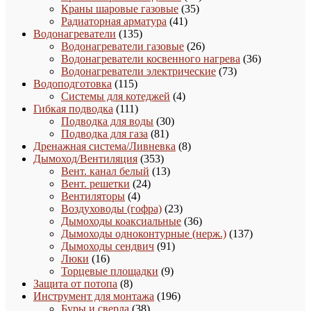
35
товаров
Краны шаровые газовые
35
41
товаров
Радиаторная арматура
41
135
товар
Водонагреватели
135
товаров
26
Водонагреватели газовые
26
товаров
36
Водонагреватели косвенного нагрева
36
73
товаров
Водонагреватели электрические
73
115
товара
Водоподготовка
115
товаров
4
Системы для котеджей
4
111
товара
Гибкая подводка
111
товаров
30
Подводка для воды
30
81
товаров
Подводка для газа
81
товар
8
Дренажная система/Ливневка
8
353
товаров
Дымоход/Вентиляция
353
товара
13
Вент. канал белый
13
24
товаров
Вент. решетки
24
4
товара
Вентиляторы
4
товара
23
Воздуховоды (гофра)
23
товара
36
Дымоходы коаксиальные
36
товаров
137
Дымоходы одноконтурные (нерж.)
137
91
товаров
Дымоходы сендвич
91
16
товар
Люки
16
товаров
9
Торцевые площадки
9
8
товаров
Защита от потопа
8
товаров
196
Инструмент для монтажа
196
38
товаров
Буры и сверла
38