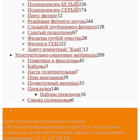
товара
226
Полипропилен БЕЛЫЙ
226
товаров
174
Полипропилен СЕРЫЙ
174
12
товара
Пресс фитинг
12
товаров
244
Резьбовые фитинги латунь
244
товара
128
Стальной трубопровод фитинги
128
67
товаров
Сшитый полиэтилен
67
товаров
28
Фильтры грубой очистки
28
22
товаров
Фитинги ГЕБО
22
товара
12
Хомут ремонтный "Краб"
12
товаров
269
Уплотнительно-смазочные материалы
269
45
товаров
Герметики и фиксаторы
45
3
товаров
Каболка
3
товара
7
Паста уплотнительная
7
29
товаров
Пена монтажная
29
товаров
33
Подмоточный материал
33
146
товара
Прокладки
146
товаров
16
Наборы прокладок
16
6
товаров
Смазка силиконовая
6
товаров
Цены актуальны на товары в наличии.
Сайт носит информационных характер и ни при каких
условиях не является публичной офертой, определяемой
положениями ч.2 ст. 437 ГК РФ.