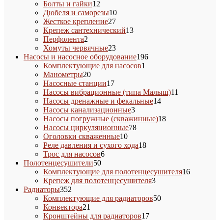
товаров
12
Болты и гайки
12
товаров
10
Дюбеля и саморезы
10
27
товаров
Жесткое крепление
27
товаров
13
Крепеж сантехнический
13
2
товаров
Перфолента
2
товара
23
Хомуты червячные
23
товара
196
Насосы и насосное оборудование
196
1
товаров
Комплектующие для насосов
1
20
товар
Манометры
20
товаров
17
Насосные станции
17
товаров
11
Насосы вибрационные (типа Малыш)
11
14
товаров
Насосы дренажные и фекальные
14
3
товаров
Насосы канализационные
3
товара
18
Насосы погружные (скважинные)
18
78
товаров
Насосы циркуляционные
78
10
товаров
Оголовки скваженные
10
товаров
18
Реле давления и сухого хода
18
6
товаров
Трос для насосов
6
50
товаров
Полотенцесушители
50
товаров
16
Комплектующие для полотенцесушителя
16
3
товаров
Крепеж для полотенцесушителя
3
352
товара
Радиаторы
352
товара
50
Комплектующие для радиаторов
50
21
товаров
Конвектора
21
товар
17
Кронштейны для радиаторов
17