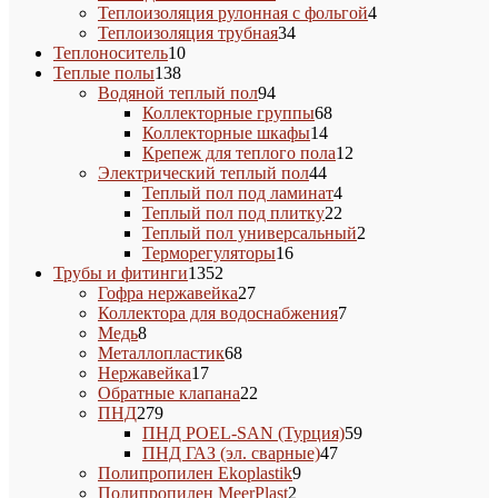
товаров
4
Теплоизоляция рулонная с фольгой
4
34
товара
Теплоизоляция трубная
34
10
товара
Теплоноситель
10
138
товаров
Теплые полы
138
товаров
94
Водяной теплый пол
94
товара
68
Коллекторные группы
68
14
товаров
Коллекторные шкафы
14
товаров
12
Крепеж для теплого пола
12
44
товаров
Электрический теплый пол
44
товара
4
Теплый пол под ламинат
4
товара
22
Теплый пол под плитку
22
товара
2
Теплый пол универсальный
2
16
товара
Терморегуляторы
16
1352
товаров
Трубы и фитинги
1352
товара
27
Гофра нержавейка
27
товаров
7
Коллектора для водоснабжения
7
8
товаров
Медь
8
товаров
68
Металлопластик
68
17
товаров
Нержавейка
17
товаров
22
Обратные клапана
22
279
товара
ПНД
279
товаров
59
ПНД POEL-SAN (Турция)
59
47
товаров
ПНД ГАЗ (эл. сварные)
47
9
товаров
Полипропилен Ekoplastik
9
2
товаров
Полипропилен MeerPlast
2