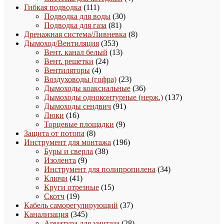
111
товара
Гибкая подводка
111
товаров
30
Подводка для воды
30
81
товаров
Подводка для газа
81
товар
8
Дренажная система/Ливневка
8
353
товаров
Дымоход/Вентиляция
353
товара
13
Вент. канал белый
13
24
товаров
Вент. решетки
24
4
товара
Вентиляторы
4
товара
23
Воздуховоды (гофра)
23
товара
36
Дымоходы коаксиальные
36
товаров
137
Дымоходы одноконтурные (нерж.)
137
91
товаров
Дымоходы сендвич
91
16
товар
Люки
16
товаров
9
Торцевые площадки
9
8
товаров
Защита от потопа
8
товаров
196
Инструмент для монтажа
196
38
товаров
Буры и сверла
38
9
товаров
Изолента
9
товаров
34
Инструмент для полипропилена
34
41
товара
Ключи
41
товар
15
Круги отрезные
15
19
товаров
Скотч
19
товаров
37
Кабель саморегулирующий
37
345
товаров
Канализация
345
товаров
28
Арматура для унитаза
28