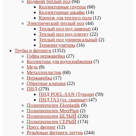
товаров
94
Водяной теплый пол
94
товара
68
Коллекторные группы
68
14
товаров
Коллекторные шкафы
14
товаров
12
Крепеж для теплого пола
12
44
товаров
Электрический теплый пол
44
товара
4
Теплый пол под ламинат
4
товара
22
Теплый пол под плитку
22
товара
2
Теплый пол универсальный
2
16
товара
Терморегуляторы
16
1352
товаров
Трубы и фитинги
1352
товара
27
Гофра нержавейка
27
товаров
7
Коллектора для водоснабжения
7
8
товаров
Медь
8
товаров
68
Металлопластик
68
17
товаров
Нержавейка
17
товаров
22
Обратные клапана
22
279
товара
ПНД
279
товаров
59
ПНД POEL-SAN (Турция)
59
47
товаров
ПНД ГАЗ (эл. сварные)
47
9
товаров
Полипропилен Ekoplastik
9
2
товаров
Полипропилен MeerPlast
2
товара
226
Полипропилен БЕЛЫЙ
226
товаров
174
Полипропилен СЕРЫЙ
174
12
товара
Пресс фитинг
12
товаров
244
Резьбовые фитинги латунь
244