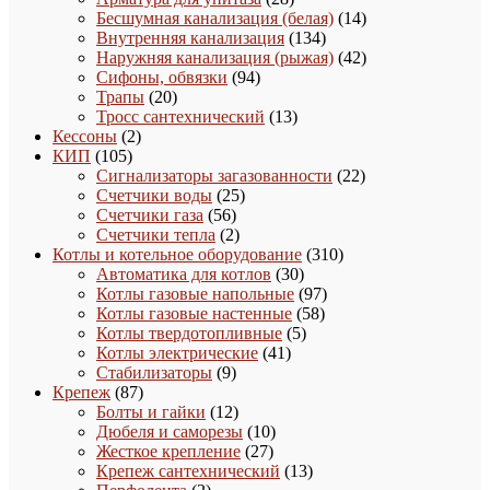
товаров
14
Бесшумная канализация (белая)
14
134
товаров
Внутренняя канализация
134
товара
42
Наружняя канализация (рыжая)
42
94
товара
Сифоны, обвязки
94
20
товара
Трапы
20
товаров
13
Тросс сантехнический
13
2
товаров
Кессоны
2
105
товара
КИП
105
товаров
22
Сигнализаторы загазованности
22
25
товара
Счетчики воды
25
56
товаров
Счетчики газа
56
товаров
2
Счетчики тепла
2
товара
310
Котлы и котельное оборудование
310
30
товаров
Автоматика для котлов
30
товаров
97
Котлы газовые напольные
97
58
товаров
Котлы газовые настенные
58
5
товаров
Котлы твердотопливные
5
41
товаров
Котлы электрические
41
9
товар
Стабилизаторы
9
87
товаров
Крепеж
87
товаров
12
Болты и гайки
12
товаров
10
Дюбеля и саморезы
10
27
товаров
Жесткое крепление
27
товаров
13
Крепеж сантехнический
13
2
товаров