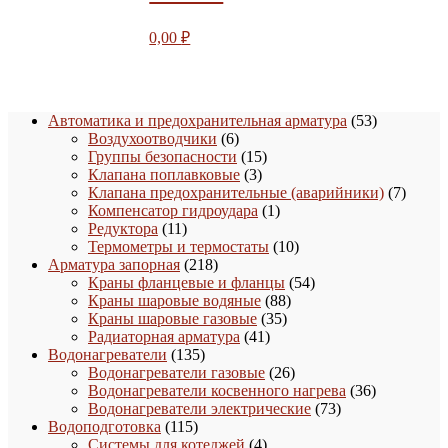
0,00
₽
53
Автоматика и предохранительная арматура
53
6
товара
Воздухоотводчики
6
товаров
15
Группы безопасности
15
3
товаров
Клапана поплавковые
3
товара
7
Клапана предохранительные (аварийники)
7
1
товаро
Компенсатор гидроудара
1
11
товар
Редуктора
11
товаров
10
Термометры и термостаты
10
218
товаров
Арматура запорная
218
товаров
54
Краны фланцевые и фланцы
54
88
товара
Краны шаровые водяные
88
35
товаров
Краны шаровые газовые
35
41
товаров
Радиаторная арматура
41
135
товар
Водонагреватели
135
товаров
26
Водонагреватели газовые
26
товаров
36
Водонагреватели косвенного нагрева
36
73
товаров
Водонагреватели электрические
73
115
товара
Водоподготовка
115
товаров
4
Системы для котеджей
4