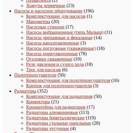
Перфолента
2
товара
23
Хомуты червячные
23
товара
196
Насосы и насосное оборудование
196
1
товаров
Комплектующие для насосов
1
20
товар
Манометры
20
товаров
17
Насосные станции
17
товаров
11
Насосы вибрационные (типа Малыш)
11
14
товаров
Насосы дренажные и фекальные
14
3
товаров
Насосы канализационные
3
товара
18
Насосы погружные (скважинные)
18
78
товаров
Насосы циркуляционные
78
10
товаров
Оголовки скваженные
10
товаров
18
Реле давления и сухого хода
18
6
товаров
Трос для насосов
6
50
товаров
Полотенцесушители
50
товаров
16
Комплектующие для полотенцесушителя
16
3
товаро
Крепеж для полотенцесушителя
3
352
товара
Радиаторы
352
товара
50
Комплектующие для радиаторов
50
21
товаров
Конвектора
21
товар
17
Кронштейны для радиаторов
17
113
товаров
Радиаторы алюминиевые
113
товаров
119
Радиаторы биметаллические
119
товаров
28
Радиаторы стальные панельные
28
4
товаров
Радиаторы чугунные
4