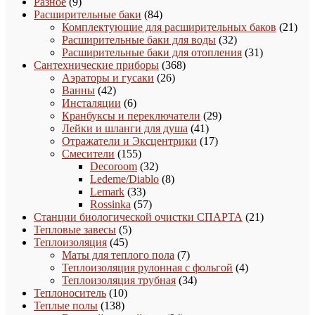
9
товара
Разное
9
товаров
84
Расширительные баки
84
товара
21
Комплектующие для расширительных баков
21
32
това
Расширительные баки для воды
32
товара
31
Расширительные баки для отопления
31
368
товар
Сантехнические приборы
368
26
товаров
Аэраторы и гусаки
26
42
товаров
Ванны
42
товара
6
Инсталяции
6
товаров
29
Кранбуксы и переключатели
29
41
товаров
Лейки и шланги для душа
41
товар
17
Отражатели и Эксцентрики
17
155
товаров
Смесители
155
товаров
32
Decoroom
32
товара
8
Ledeme/Diablo
8
33
товаров
Lemark
33
товара
57
Rossinka
57
товаров
21
Станции биологической очистки СПАРТА
21
5
товар
Тепловые завесы
5
45
товаров
Теплоизоляция
45
товаров
7
Маты для теплого пола
7
товаров
4
Теплоизоляция рулонная с фольгой
4
34
товара
Теплоизоляция трубная
34
10
товара
Теплоноситель
10
138
товаров
Теплые полы
138