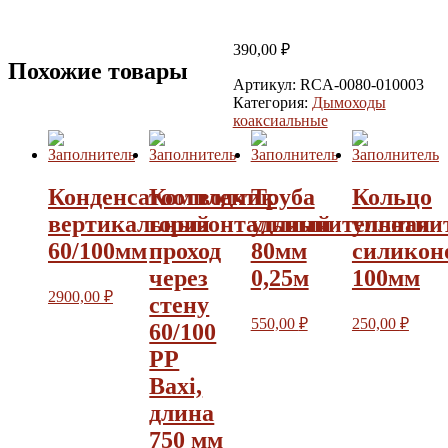
390,00
₽
Похожие товары
Артикул:
RCA-0080-010003
Категория:
Дымоходы
коаксиальные
Конденсатоотводчик
Комплект
Труба
Кольцо
вертикальный
горизонтальный
удлиннительная
уплотни
60/100мм
проход
80мм
силикон
через
0,25м
100мм
2900,00
₽
стену
550,00
₽
250,00
₽
60/100
РР
Baxi,
длина
750 мм