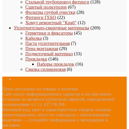
товара
128
Стальной трубопровод фитинги
128
67
товаров
Сшитый полиэтилен
67
товаров
28
Фильтры грубой очистки
28
22
товаров
Фитинги ГЕБО
22
товара
12
Хомут ремонтный "Краб"
12
товаров
269
Уплотнительно-смазочные материалы
269
45
товаров
Герметики и фиксаторы
45
3
товаров
Каболка
3
товара
7
Паста уплотнительная
7
29
товаров
Пена монтажная
29
товаров
33
Подмоточный материал
33
146
товара
Прокладки
146
товаров
16
Наборы прокладок
16
6
товаров
Смазка силиконовая
6
товаров
Цены актуальны на товары в наличии.
Сайт носит информационных характер и ни при каких
условиях не является публичной офертой, определяемой
положениями ч.2 ст. 437 ГК РФ.
Внешний вид, цвет и характеристики товаров указаны
ориентировочно, могут не совпадать с обновленными
моделями — уточняйте информацию у менеджеров в
магазине.