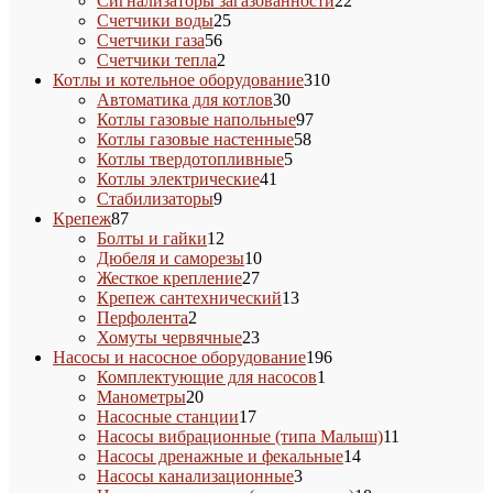
Сигнализаторы загазованности
22
25
товара
Счетчики воды
25
56
товаров
Счетчики газа
56
товаров
2
Счетчики тепла
2
товара
310
Котлы и котельное оборудование
310
30
товаров
Автоматика для котлов
30
товаров
97
Котлы газовые напольные
97
58
товаров
Котлы газовые настенные
58
5
товаров
Котлы твердотопливные
5
41
товаров
Котлы электрические
41
9
товар
Стабилизаторы
9
87
товаров
Крепеж
87
товаров
12
Болты и гайки
12
товаров
10
Дюбеля и саморезы
10
27
товаров
Жесткое крепление
27
товаров
13
Крепеж сантехнический
13
2
товаров
Перфолента
2
товара
23
Хомуты червячные
23
товара
196
Насосы и насосное оборудование
196
1
товаров
Комплектующие для насосов
1
20
товар
Манометры
20
товаров
17
Насосные станции
17
товаров
11
Насосы вибрационные (типа Малыш)
11
14
товаров
Насосы дренажные и фекальные
14
3
товаров
Насосы канализационные
3