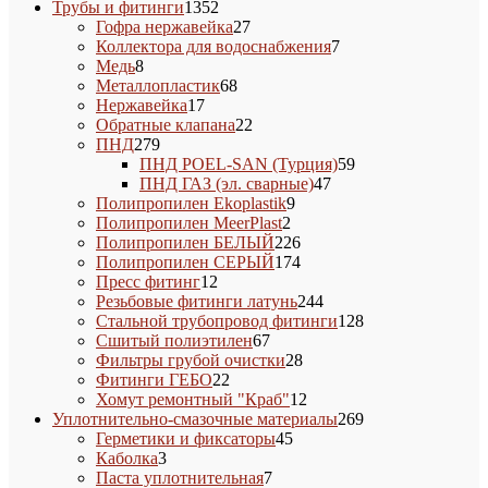
1352
товаров
Трубы и фитинги
1352
товара
27
Гофра нержавейка
27
товаров
7
Коллектора для водоснабжения
7
8
товаров
Медь
8
товаров
68
Металлопластик
68
17
товаров
Нержавейка
17
товаров
22
Обратные клапана
22
279
товара
ПНД
279
товаров
59
ПНД POEL-SAN (Турция)
59
47
товаров
ПНД ГАЗ (эл. сварные)
47
9
товаров
Полипропилен Ekoplastik
9
2
товаров
Полипропилен MeerPlast
2
товара
226
Полипропилен БЕЛЫЙ
226
товаров
174
Полипропилен СЕРЫЙ
174
12
товара
Пресс фитинг
12
товаров
244
Резьбовые фитинги латунь
244
товара
128
Стальной трубопровод фитинги
128
67
товаров
Сшитый полиэтилен
67
товаров
28
Фильтры грубой очистки
28
22
товаров
Фитинги ГЕБО
22
товара
12
Хомут ремонтный "Краб"
12
товаров
269
Уплотнительно-смазочные материалы
269
45
товаров
Герметики и фиксаторы
45
3
товаров
Каболка
3
товара
7
Паста уплотнительная
7