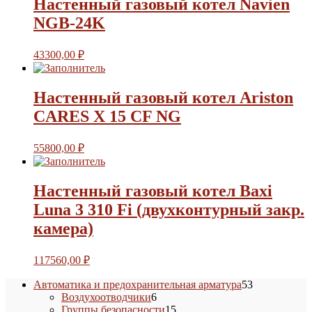
Настенный газовый котел Navien
NGB-24K
43300,00
₽
Настенный газовый котел Ariston
CARES X 15 СF NG
55800,00
₽
Настенный газовый котел Baxi
Luna 3 310 Fi (двухконтурный закр.
камера)
117560,00
₽
53
Автоматика и предохранительная арматура
53
6
товара
Воздухоотводчики
6
товаров
15
Группы безопасности
15