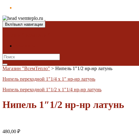
Вкл/выкл навигации
Магазин "ВсемТепло"
Контакты
Search
for:
Магазин "ВсемТепло"
>
Нипель 1″1/2 нр-нр латунь
Нипель переходной 1″1/4 х 1″ нр-нр латунь
Нипель переходной 1″1/2 х 1″1/4 нр-нр латунь
Нипель 1″1/2 нр-нр латунь
480,00
₽