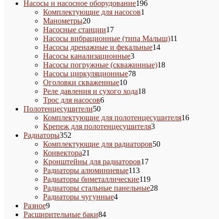
товара
196
Насосы и насосное оборудование
196
1
товаров
Комплектующие для насосов
1
20
товар
Манометры
20
товаров
17
Насосные станции
17
товаров
11
Насосы вибрационные (типа Малыш)
11
14
товаров
Насосы дренажные и фекальные
14
3
товаров
Насосы канализационные
3
товара
18
Насосы погружные (скважинные)
18
78
товаров
Насосы циркуляционные
78
10
товаров
Оголовки скваженные
10
товаров
18
Реле давления и сухого хода
18
6
товаров
Трос для насосов
6
50
товаров
Полотенцесушители
50
товаров
16
Комплектующие для полотенцесушителя
16
3
товаров
Крепеж для полотенцесушителя
3
352
товара
Радиаторы
352
товара
50
Комплектующие для радиаторов
50
21
товаров
Конвектора
21
товар
17
Кронштейны для радиаторов
17
113
товаров
Радиаторы алюминиевые
113
товаров
119
Радиаторы биметаллические
119
товаров
28
Радиаторы стальные панельные
28
4
товаров
Радиаторы чугунные
4
9
товара
Разное
9
товаров
84
Расширительные баки
84