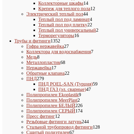
14
товаров
Коллекторные шкафы
14
товаров
12
Крепеж для теплого пола
12
44
товаров
Электрический теплый пол
44
товара
4
Теплый пол под ламинат
4
товара
22
Теплый пол под плитку
22
товара
2
Теплый пол универсальный
2
16
товара
Терморегуляторы
16
1352
товаров
Трубы и фитинги
1352
товара
27
Гофра нержавейка
27
товаров
7
Коллектора для водоснабжения
7
8
товаров
Медь
8
товаров
68
Металлопластик
68
17
товаров
Нержавейка
17
товаров
22
Обратные клапана
22
279
товара
ПНД
279
товаров
59
ПНД POEL-SAN (Турция)
59
47
товаров
ПНД ГАЗ (эл. сварные)
47
9
товаров
Полипропилен Ekoplastik
9
2
товаров
Полипропилен MeerPlast
2
товара
226
Полипропилен БЕЛЫЙ
226
товаров
174
Полипропилен СЕРЫЙ
174
12
товара
Пресс фитинг
12
товаров
244
Резьбовые фитинги латунь
244
товара
128
Стальной трубопровод фитинги
128
67
товаров
Сшитый полиэтилен
67