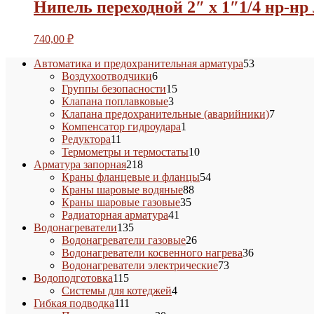
Нипель переходной 2″ х 1″1/4 нр-нр
740,00
₽
53
Автоматика и предохранительная арматура
53
6
товара
Воздухоотводчики
6
товаров
15
Группы безопасности
15
3
товаров
Клапана поплавковые
3
товара
7
Клапана предохранительные (аварийники)
7
1
товаров
Компенсатор гидроудара
1
11
товар
Редуктора
11
товаров
10
Термометры и термостаты
10
218
товаров
Арматура запорная
218
товаров
54
Краны фланцевые и фланцы
54
88
товара
Краны шаровые водяные
88
35
товаров
Краны шаровые газовые
35
41
товаров
Радиаторная арматура
41
135
товар
Водонагреватели
135
товаров
26
Водонагреватели газовые
26
товаров
36
Водонагреватели косвенного нагрева
36
73
товаров
Водонагреватели электрические
73
115
товара
Водоподготовка
115
товаров
4
Системы для котеджей
4
111
товара
Гибкая подводка
111