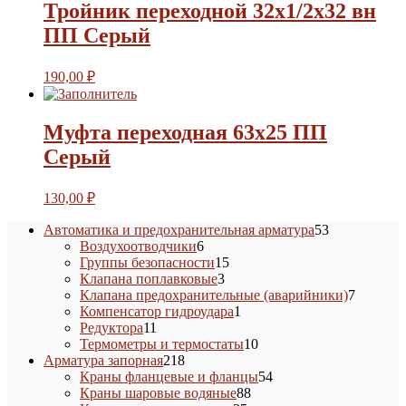
Тройник переходной 32х1/2х32 вн
ПП Серый
190,00
₽
Муфта переходная 63х25 ПП
Серый
130,00
₽
53
Автоматика и предохранительная арматура
53
6
товара
Воздухоотводчики
6
товаров
15
Группы безопасности
15
3
товаров
Клапана поплавковые
3
товара
7
Клапана предохранительные (аварийники)
7
1
товаров
Компенсатор гидроудара
1
11
товар
Редуктора
11
товаров
10
Термометры и термостаты
10
218
товаров
Арматура запорная
218
товаров
54
Краны фланцевые и фланцы
54
88
товара
Краны шаровые водяные
88