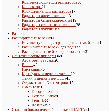
товара
50
Комплектующие для радиаторов
50
21
товаров
Конвектора
21
товар
17
Кронштейны для радиаторов
17
113
товаров
Радиаторы алюминиевые
113
товаров
119
Радиаторы биметаллические
119
товаров
28
Радиаторы стальные панельные
28
4
товаров
Радиаторы чугунные
4
9
товара
Разное
9
товаров
84
Расширительные баки
84
товара
21
Комплектующие для расширительных баков
21
32
товар
Расширительные баки для воды
32
товара
31
Расширительные баки для отопления
31
368
товар
Сантехнические приборы
368
26
товаров
Аэраторы и гусаки
26
42
товаров
Ванны
42
товара
6
Инсталяции
6
товаров
29
Кранбуксы и переключатели
29
41
товаров
Лейки и шланги для душа
41
товар
17
Отражатели и Эксцентрики
17
155
товаров
Смесители
155
товаров
32
Decoroom
32
товара
8
Ledeme/Diablo
8
33
товаров
Lemark
33
товара
57
Rossinka
57
товаров
21
Станции биологической очистки СПАРТА
21