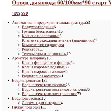
Отвод дымохода 60/100мм*90 стар
1650,00
₽
53
Автоматика и предохранительная арматура
53
6
товара
Воздухоотводчики
6
товаров
15
Группы безопасности
15
3
товаров
Клапана поплавковые
3
товара
7
Клапана предохранительные (аварийники)
7
1
товаров
Компенсатор гидроудара
1
11
товар
Редуктора
11
товаров
10
Термометры и термостаты
10
218
товаров
Арматура запорная
218
товаров
54
Краны фланцевые и фланцы
54
88
товара
Краны шаровые водяные
88
35
товаров
Краны шаровые газовые
35
41
товаров
Радиаторная арматура
41
135
товар
Водонагреватели
135
товаров
26
Водонагреватели газовые
26
товаров
36
Водонагреватели косвенного нагрева
36
73
товаров
Водонагреватели электрические
73
115
товара
Водоподготовка
115
товаров
4
Системы для котеджей
4
111
товара
Гибкая подводка
111