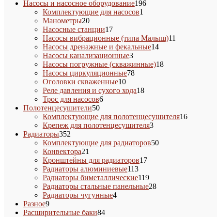
товара
196
Насосы и насосное оборудование
196
1
товаров
Комплектующие для насосов
1
20
товар
Манометры
20
товаров
17
Насосные станции
17
товаров
11
Насосы вибрационные (типа Малыш)
11
14
товаров
Насосы дренажные и фекальные
14
3
товаров
Насосы канализационные
3
товара
18
Насосы погружные (скважинные)
18
78
товаров
Насосы циркуляционные
78
10
товаров
Оголовки скваженные
10
товаров
18
Реле давления и сухого хода
18
6
товаров
Трос для насосов
6
50
товаров
Полотенцесушители
50
товаров
16
Комплектующие для полотенцесушителя
16
3
товаров
Крепеж для полотенцесушителя
3
352
товара
Радиаторы
352
товара
50
Комплектующие для радиаторов
50
21
товаров
Конвектора
21
товар
17
Кронштейны для радиаторов
17
113
товаров
Радиаторы алюминиевые
113
товаров
119
Радиаторы биметаллические
119
товаров
28
Радиаторы стальные панельные
28
4
товаров
Радиаторы чугунные
4
9
товара
Разное
9
товаров
84
Расширительные баки
84