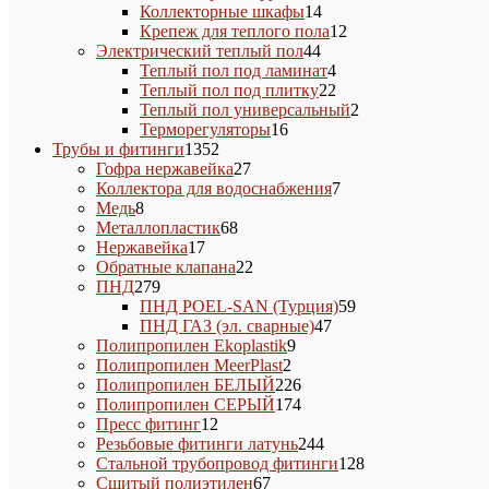
14
товаров
Коллекторные шкафы
14
товаров
12
Крепеж для теплого пола
12
44
товаров
Электрический теплый пол
44
товара
4
Теплый пол под ламинат
4
товара
22
Теплый пол под плитку
22
товара
2
Теплый пол универсальный
2
16
товара
Терморегуляторы
16
1352
товаров
Трубы и фитинги
1352
товара
27
Гофра нержавейка
27
товаров
7
Коллектора для водоснабжения
7
8
товаров
Медь
8
товаров
68
Металлопластик
68
17
товаров
Нержавейка
17
товаров
22
Обратные клапана
22
279
товара
ПНД
279
товаров
59
ПНД POEL-SAN (Турция)
59
47
товаров
ПНД ГАЗ (эл. сварные)
47
9
товаров
Полипропилен Ekoplastik
9
2
товаров
Полипропилен MeerPlast
2
товара
226
Полипропилен БЕЛЫЙ
226
товаров
174
Полипропилен СЕРЫЙ
174
12
товара
Пресс фитинг
12
товаров
244
Резьбовые фитинги латунь
244
товара
128
Стальной трубопровод фитинги
128
67
товаров
Сшитый полиэтилен
67