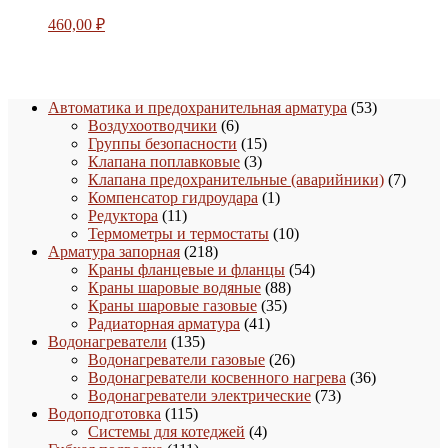
460,00
₽
53
Автоматика и предохранительная арматура
53
6
товара
Воздухоотводчики
6
товаров
15
Группы безопасности
15
3
товаров
Клапана поплавковые
3
товара
7
Клапана предохранительные (аварийники)
7
1
товаро
Компенсатор гидроудара
1
11
товар
Редуктора
11
товаров
10
Термометры и термостаты
10
218
товаров
Арматура запорная
218
товаров
54
Краны фланцевые и фланцы
54
88
товара
Краны шаровые водяные
88
35
товаров
Краны шаровые газовые
35
41
товаров
Радиаторная арматура
41
135
товар
Водонагреватели
135
товаров
26
Водонагреватели газовые
26
товаров
36
Водонагреватели косвенного нагрева
36
73
товаров
Водонагреватели электрические
73
115
товара
Водоподготовка
115
товаров
4
Системы для котеджей
4