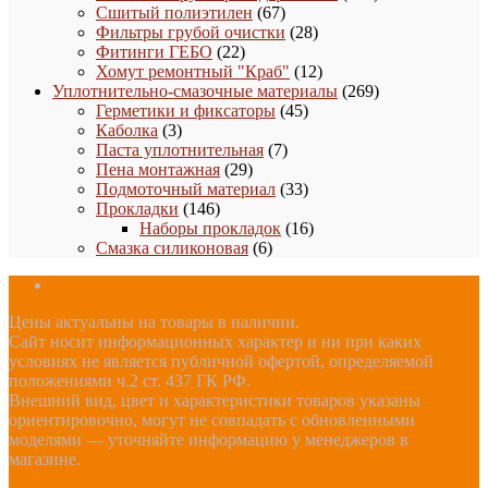
67
товаров
Сшитый полиэтилен
67
товаров
28
Фильтры грубой очистки
28
22
товаров
Фитинги ГЕБО
22
товара
12
Хомут ремонтный "Краб"
12
товаров
269
Уплотнительно-смазочные материалы
269
45
товаров
Герметики и фиксаторы
45
3
товаров
Каболка
3
товара
7
Паста уплотнительная
7
29
товаров
Пена монтажная
29
товаров
33
Подмоточный материал
33
146
товара
Прокладки
146
товаров
16
Наборы прокладок
16
6
товаров
Смазка силиконовая
6
товаров
Цены актуальны на товары в наличии.
Сайт носит информационных характер и ни при каких
условиях не является публичной офертой, определяемой
положениями ч.2 ст. 437 ГК РФ.
Внешний вид, цвет и характеристики товаров указаны
ориентировочно, могут не совпадать с обновленными
моделями — уточняйте информацию у менеджеров в
магазине.