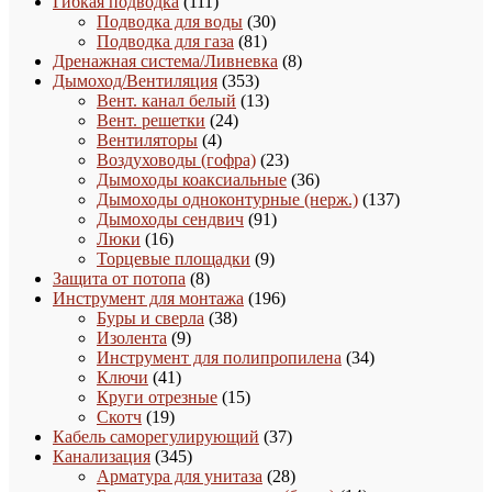
111
товара
Гибкая подводка
111
товаров
30
Подводка для воды
30
81
товаров
Подводка для газа
81
товар
8
Дренажная система/Ливневка
8
353
товаров
Дымоход/Вентиляция
353
товара
13
Вент. канал белый
13
24
товаров
Вент. решетки
24
4
товара
Вентиляторы
4
товара
23
Воздуховоды (гофра)
23
товара
36
Дымоходы коаксиальные
36
товаров
137
Дымоходы одноконтурные (нерж.)
137
91
товаров
Дымоходы сендвич
91
16
товар
Люки
16
товаров
9
Торцевые площадки
9
8
товаров
Защита от потопа
8
товаров
196
Инструмент для монтажа
196
38
товаров
Буры и сверла
38
9
товаров
Изолента
9
товаров
34
Инструмент для полипропилена
34
41
товара
Ключи
41
товар
15
Круги отрезные
15
19
товаров
Скотч
19
товаров
37
Кабель саморегулирующий
37
345
товаров
Канализация
345
товаров
28
Арматура для унитаза
28