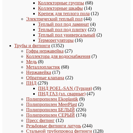
товара
68
Коллекторные группы
68
14
товаров
Коллекторные шкафы
14
товаров
12
Крепеж для теплого пола
12
44
товаров
Электрический теплый пол
44
товара
4
Теплый пол под ламинат
4
товара
22
Теплый пол под плитку
22
товара
2
Теплый пол универсальный
2
16
товара
Терморегуляторы
16
1352
товаров
Трубы и фитинги
1352
товара
27
Гофра нержавейка
27
товаров
7
Коллектора для водоснабжения
7
8
товаров
Медь
8
товаров
68
Металлопластик
68
17
товаров
Нержавейка
17
товаров
22
Обратные клапана
22
279
товара
ПНД
279
товаров
59
ПНД POEL-SAN (Турция)
59
47
товаров
ПНД ГАЗ (эл. сварные)
47
9
товаров
Полипропилен Ekoplastik
9
2
товаров
Полипропилен MeerPlast
2
товара
226
Полипропилен БЕЛЫЙ
226
товаров
174
Полипропилен СЕРЫЙ
174
12
товара
Пресс фитинг
12
товаров
244
Резьбовые фитинги латунь
244
товара
128
Стальной трубопровод фитинги
128