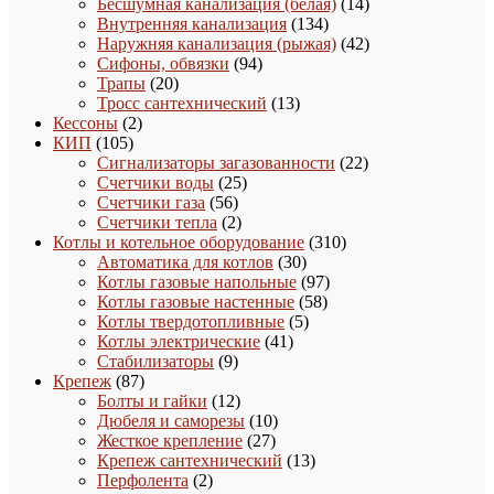
товаров
14
Бесшумная канализация (белая)
14
134
товаров
Внутренняя канализация
134
товара
42
Наружняя канализация (рыжая)
42
94
товара
Сифоны, обвязки
94
20
товара
Трапы
20
товаров
13
Тросс сантехнический
13
2
товаров
Кессоны
2
105
товара
КИП
105
товаров
22
Сигнализаторы загазованности
22
25
товара
Счетчики воды
25
56
товаров
Счетчики газа
56
товаров
2
Счетчики тепла
2
товара
310
Котлы и котельное оборудование
310
30
товаров
Автоматика для котлов
30
товаров
97
Котлы газовые напольные
97
58
товаров
Котлы газовые настенные
58
5
товаров
Котлы твердотопливные
5
41
товаров
Котлы электрические
41
9
товар
Стабилизаторы
9
87
товаров
Крепеж
87
товаров
12
Болты и гайки
12
товаров
10
Дюбеля и саморезы
10
27
товаров
Жесткое крепление
27
товаров
13
Крепеж сантехнический
13
2
товаров
Перфолента
2