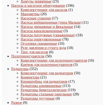
товара
23
Хомуты червячные
23
товара
196
Насосы и насосное оборудование
196
1
товаров
Комплектующие для насосов
1
20
товар
Манометры
20
товаров
17
Насосные станции
17
товаров
11
Насосы вибрационные (типа Малыш)
11
14
товаров
Насосы дренажные и фекальные
14
3
товаров
Насосы канализационные
3
товара
18
Насосы погружные (скважинные)
18
78
товаров
Насосы циркуляционные
78
10
товаров
Оголовки скваженные
10
товаров
18
Реле давления и сухого хода
18
6
товаров
Трос для насосов
6
50
товаров
Полотенцесушители
50
товаров
16
Комплектующие для полотенцесушителя
16
3
товаро
Крепеж для полотенцесушителя
3
352
товара
Радиаторы
352
товара
50
Комплектующие для радиаторов
50
21
товаров
Конвектора
21
товар
17
Кронштейны для радиаторов
17
113
товаров
Радиаторы алюминиевые
113
товаров
119
Радиаторы биметаллические
119
товаров
28
Радиаторы стальные панельные
28
4
товаров
Радиаторы чугунные
4
9
товара
Разное
9