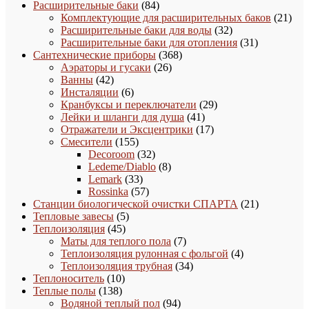
товаров
84
Расширительные баки
84
товара
21
Комплектующие для расширительных баков
21
32
това
Расширительные баки для воды
32
товара
31
Расширительные баки для отопления
31
368
товар
Сантехнические приборы
368
26
товаров
Аэраторы и гусаки
26
42
товаров
Ванны
42
товара
6
Инсталяции
6
товаров
29
Кранбуксы и переключатели
29
41
товаров
Лейки и шланги для душа
41
товар
17
Отражатели и Эксцентрики
17
155
товаров
Смесители
155
товаров
32
Decoroom
32
товара
8
Ledeme/Diablo
8
33
товаров
Lemark
33
товара
57
Rossinka
57
товаров
21
Станции биологической очистки СПАРТА
21
5
товар
Тепловые завесы
5
45
товаров
Теплоизоляция
45
товаров
7
Маты для теплого пола
7
товаров
4
Теплоизоляция рулонная с фольгой
4
34
товара
Теплоизоляция трубная
34
10
товара
Теплоноситель
10
138
товаров
Теплые полы
138
товаров
94
Водяной теплый пол
94