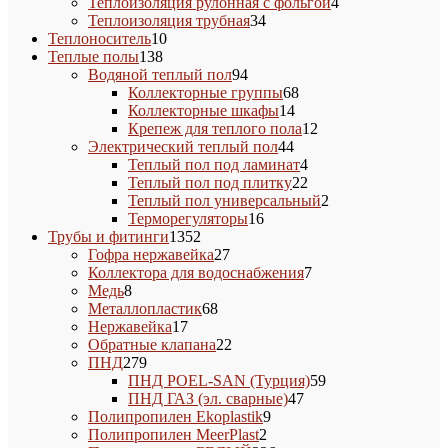
товаров
4
Теплоизоляция рулонная с фольгой
4
34
товара
Теплоизоляция трубная
34
10
товара
Теплоноситель
10
138
товаров
Теплые полы
138
товаров
94
Водяной теплый пол
94
товара
68
Коллекторные группы
68
14
товаров
Коллекторные шкафы
14
товаров
12
Крепеж для теплого пола
12
44
товаров
Электрический теплый пол
44
товара
4
Теплый пол под ламинат
4
товара
22
Теплый пол под плитку
22
товара
2
Теплый пол универсальный
2
16
товара
Терморегуляторы
16
1352
товаров
Трубы и фитинги
1352
товара
27
Гофра нержавейка
27
товаров
7
Коллектора для водоснабжения
7
8
товаров
Медь
8
товаров
68
Металлопластик
68
17
товаров
Нержавейка
17
товаров
22
Обратные клапана
22
279
товара
ПНД
279
товаров
59
ПНД POEL-SAN (Турция)
59
47
товаров
ПНД ГАЗ (эл. сварные)
47
9
товаров
Полипропилен Ekoplastik
9
2
товаров
Полипропилен MeerPlast
2