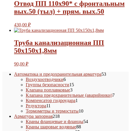
Отвод ПП 110х90* с фронтальным
вых.50 (тыл) + прям. вых.50
430,00
₽
Труба канализационная ПП
50х150х1,8мм
90,00
₽
53
Автоматика и предохранительная арматура
53
6
товара
Воздухоотводчики
6
товаров
15
Группы безопасности
15
3
товаров
Клапана поплавковые
3
товара
7
Клапана предохранительные (аварийники)
7
1
товаров
Компенсатор гидроудара
1
11
товар
Редуктора
11
товаров
10
Термометры и термостаты
10
218
товаров
Арматура запорная
218
товаров
54
Краны фланцевые и фланцы
54
88
товара
Краны шаровые водяные
88