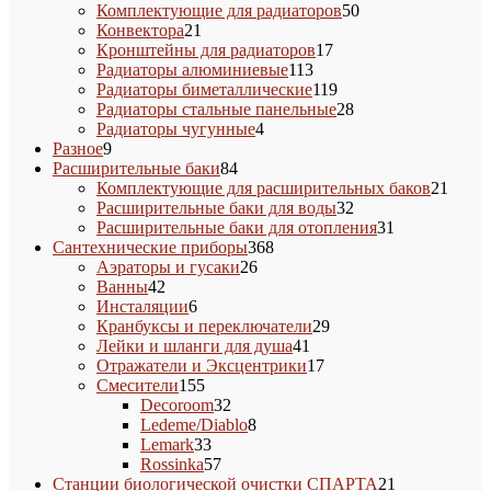
товара
50
Комплектующие для радиаторов
50
21
товаров
Конвектора
21
товар
17
Кронштейны для радиаторов
17
113
товаров
Радиаторы алюминиевые
113
товаров
119
Радиаторы биметаллические
119
товаров
28
Радиаторы стальные панельные
28
4
товаров
Радиаторы чугунные
4
9
товара
Разное
9
товаров
84
Расширительные баки
84
товара
21
Комплектующие для расширительных баков
21
32
товар
Расширительные баки для воды
32
товара
31
Расширительные баки для отопления
31
368
товар
Сантехнические приборы
368
26
товаров
Аэраторы и гусаки
26
42
товаров
Ванны
42
товара
6
Инсталяции
6
товаров
29
Кранбуксы и переключатели
29
41
товаров
Лейки и шланги для душа
41
товар
17
Отражатели и Эксцентрики
17
155
товаров
Смесители
155
товаров
32
Decoroom
32
товара
8
Ledeme/Diablo
8
33
товаров
Lemark
33
товара
57
Rossinka
57
товаров
21
Станции биологической очистки СПАРТА
21