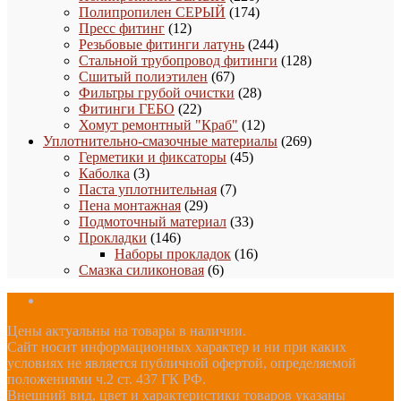
товаров
174
Полипропилен СЕРЫЙ
174
12
товара
Пресс фитинг
12
товаров
244
Резьбовые фитинги латунь
244
товара
128
Стальной трубопровод фитинги
128
67
товаров
Сшитый полиэтилен
67
товаров
28
Фильтры грубой очистки
28
22
товаров
Фитинги ГЕБО
22
товара
12
Хомут ремонтный "Краб"
12
товаров
269
Уплотнительно-смазочные материалы
269
45
товаров
Герметики и фиксаторы
45
3
товаров
Каболка
3
товара
7
Паста уплотнительная
7
29
товаров
Пена монтажная
29
товаров
33
Подмоточный материал
33
146
товара
Прокладки
146
товаров
16
Наборы прокладок
16
6
товаров
Смазка силиконовая
6
товаров
Цены актуальны на товары в наличии.
Сайт носит информационных характер и ни при каких
условиях не является публичной офертой, определяемой
положениями ч.2 ст. 437 ГК РФ.
Внешний вид, цвет и характеристики товаров указаны