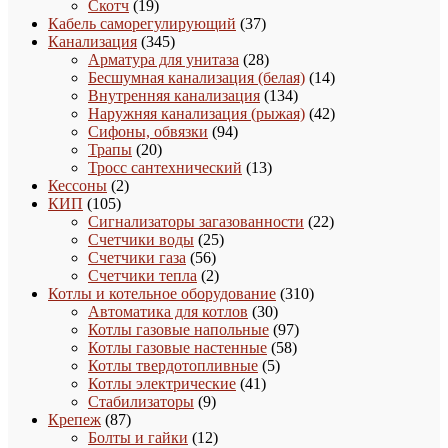
19
товаров
Скотч
19
товаров
37
Кабель саморегулирующий
37
345
товаров
Канализация
345
товаров
28
Арматура для унитаза
28
товаров
14
Бесшумная канализация (белая)
14
134
товаров
Внутренняя канализация
134
товара
42
Наружняя канализация (рыжая)
42
94
товара
Сифоны, обвязки
94
20
товара
Трапы
20
товаров
13
Тросс сантехнический
13
2
товаров
Кессоны
2
105
товара
КИП
105
товаров
22
Сигнализаторы загазованности
22
25
товара
Счетчики воды
25
56
товаров
Счетчики газа
56
товаров
2
Счетчики тепла
2
товара
310
Котлы и котельное оборудование
310
30
товаров
Автоматика для котлов
30
товаров
97
Котлы газовые напольные
97
58
товаров
Котлы газовые настенные
58
5
товаров
Котлы твердотопливные
5
41
товаров
Котлы электрические
41
9
товар
Стабилизаторы
9
87
товаров
Крепеж
87
товаров
12
Болты и гайки
12