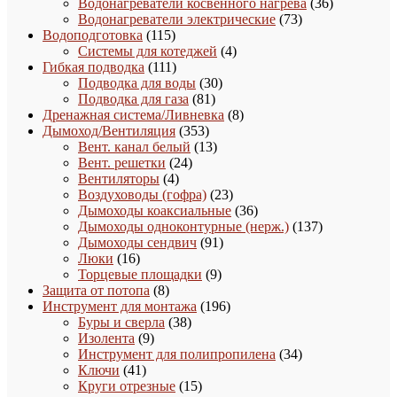
товаров
36
Водонагреватели косвенного нагрева
36
73
товаров
Водонагреватели электрические
73
115
товара
Водоподготовка
115
товаров
4
Системы для котеджей
4
111
товара
Гибкая подводка
111
товаров
30
Подводка для воды
30
81
товаров
Подводка для газа
81
товар
8
Дренажная система/Ливневка
8
353
товаров
Дымоход/Вентиляция
353
товара
13
Вент. канал белый
13
24
товаров
Вент. решетки
24
4
товара
Вентиляторы
4
товара
23
Воздуховоды (гофра)
23
товара
36
Дымоходы коаксиальные
36
товаров
137
Дымоходы одноконтурные (нерж.)
137
91
товаров
Дымоходы сендвич
91
16
товар
Люки
16
товаров
9
Торцевые площадки
9
8
товаров
Защита от потопа
8
товаров
196
Инструмент для монтажа
196
38
товаров
Буры и сверла
38
9
товаров
Изолента
9
товаров
34
Инструмент для полипропилена
34
41
товара
Ключи
41
товар
15
Круги отрезные
15