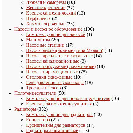
товаров
10
Дюбеля и саморезы
10
27
товаров
Жесткое крепление
27
товаров
13
Крепеж сантехнический
13
2
товаров
Перфолента
2
товара
23
Хомуты червячные
23
товара
196
Насосы и насосное оборудование
196
1
товаров
Комплектующие для насосов
1
20
товар
Манометры
20
товаров
17
Насосные станции
17
товаров
11
Насосы вибрационные (типа Малыш)
11
14
товаров
Насосы дренажные и фекальные
14
3
товаров
Насосы канализационные
3
товара
18
Насосы погружные (скважинные)
18
78
товаров
Насосы циркуляционные
78
10
товаров
Оголовки скваженные
10
товаров
18
Реле давления и сухого хода
18
6
товаров
Трос для насосов
6
50
товаров
Полотенцесушители
50
товаров
16
Комплектующие для полотенцесушителя
16
3
товаро
Крепеж для полотенцесушителя
3
352
товара
Радиаторы
352
товара
50
Комплектующие для радиаторов
50
21
товаров
Конвектора
21
товар
17
Кронштейны для радиаторов
17
113
товаров
Радиаторы алюминиевые
113