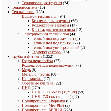
34
товара
Теплоизоляция трубная
34
10
товара
Теплоноситель
10
138
товаров
Теплые полы
138
товаров
94
Водяной теплый пол
94
товара
68
Коллекторные группы
68
14
товаров
Коллекторные шкафы
14
товаров
12
Крепеж для теплого пола
12
44
товаров
Электрический теплый пол
44
товара
4
Теплый пол под ламинат
4
товара
22
Теплый пол под плитку
22
товара
2
Теплый пол универсальный
2
16
товара
Терморегуляторы
16
1352
товаров
Трубы и фитинги
1352
товара
27
Гофра нержавейка
27
товаров
7
Коллектора для водоснабжения
7
8
товаров
Медь
8
товаров
68
Металлопластик
68
17
товаров
Нержавейка
17
товаров
22
Обратные клапана
22
279
товара
ПНД
279
товаров
59
ПНД POEL-SAN (Турция)
59
47
товаров
ПНД ГАЗ (эл. сварные)
47
9
товаров
Полипропилен Ekoplastik
9
2
товаров
Полипропилен MeerPlast
2
товара
226
Полипропилен БЕЛЫЙ
226