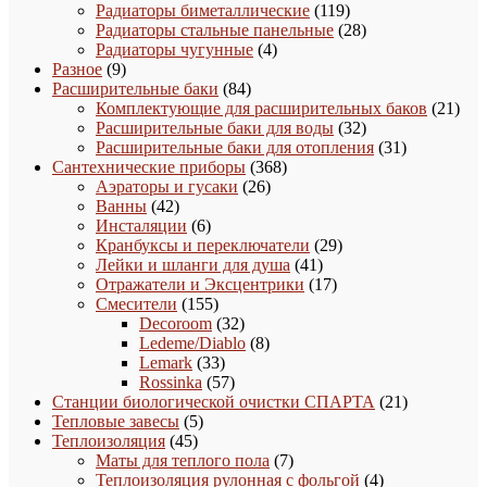
товаров
119
Радиаторы биметаллические
119
товаров
28
Радиаторы стальные панельные
28
4
товаров
Радиаторы чугунные
4
9
товара
Разное
9
товаров
84
Расширительные баки
84
товара
21
Комплектующие для расширительных баков
21
32
това
Расширительные баки для воды
32
товара
31
Расширительные баки для отопления
31
368
товар
Сантехнические приборы
368
26
товаров
Аэраторы и гусаки
26
42
товаров
Ванны
42
товара
6
Инсталяции
6
товаров
29
Кранбуксы и переключатели
29
41
товаров
Лейки и шланги для душа
41
товар
17
Отражатели и Эксцентрики
17
155
товаров
Смесители
155
товаров
32
Decoroom
32
товара
8
Ledeme/Diablo
8
33
товаров
Lemark
33
товара
57
Rossinka
57
товаров
21
Станции биологической очистки СПАРТА
21
5
товар
Тепловые завесы
5
45
товаров
Теплоизоляция
45
товаров
7
Маты для теплого пола
7
товаров
4
Теплоизоляция рулонная с фольгой
4