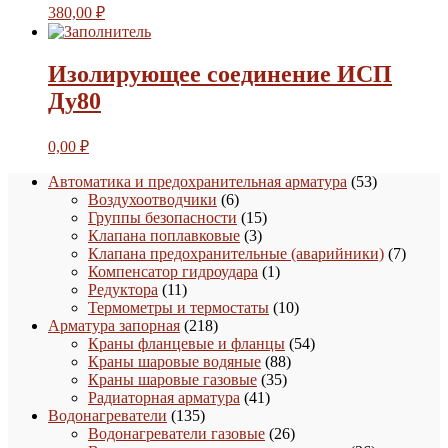
380,00
₽
Изолирующее соединение ИСП
Ду80
0,00
₽
53
Автоматика и предохранительная арматура
53
6
товара
Воздухоотводчики
6
товаров
15
Группы безопасности
15
3
товаров
Клапана поплавковые
3
товара
7
Клапана предохранительные (аварийники)
7
1
товаро
Компенсатор гидроудара
1
11
товар
Редуктора
11
товаров
10
Термометры и термостаты
10
218
товаров
Арматура запорная
218
товаров
54
Краны фланцевые и фланцы
54
88
товара
Краны шаровые водяные
88
35
товаров
Краны шаровые газовые
35
41
товаров
Радиаторная арматура
41
135
товар
Водонагреватели
135
товаров
26
Водонагреватели газовые
26