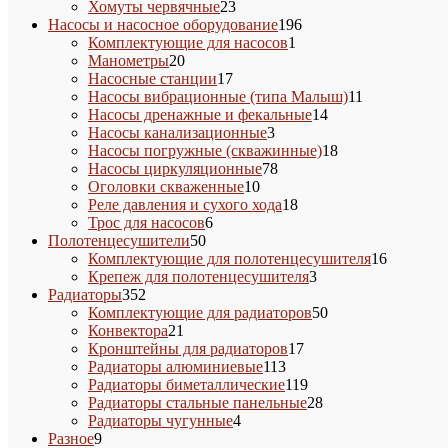
товара
23
Хомуты червячные
23
товара
196
Насосы и насосное оборудование
196
1
товаров
Комплектующие для насосов
1
20
товар
Манометры
20
товаров
17
Насосные станции
17
товаров
11
Насосы вибрационные (типа Малыш)
11
14
товаров
Насосы дренажные и фекальные
14
3
товаров
Насосы канализационные
3
товара
18
Насосы погружные (скважинные)
18
78
товаров
Насосы циркуляционные
78
10
товаров
Оголовки скваженные
10
товаров
18
Реле давления и сухого хода
18
6
товаров
Трос для насосов
6
50
товаров
Полотенцесушители
50
товаров
16
Комплектующие для полотенцесушителя
16
3
товаров
Крепеж для полотенцесушителя
3
352
товара
Радиаторы
352
товара
50
Комплектующие для радиаторов
50
21
товаров
Конвектора
21
товар
17
Кронштейны для радиаторов
17
113
товаров
Радиаторы алюминиевые
113
товаров
119
Радиаторы биметаллические
119
товаров
28
Радиаторы стальные панельные
28
4
товаров
Радиаторы чугунные
4
9
товара
Разное
9