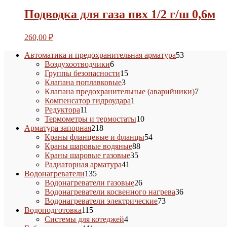
Подводка для газа пвх 1/2 г/ш 0,6м
260,00
₽
53
Автоматика и предохранительная арматура
53
6
товара
Воздухоотводчики
6
товаров
15
Группы безопасности
15
3
товаров
Клапана поплавковые
3
товара
7
Клапана предохранительные (аварийники)
7
1
товаров
Компенсатор гидроудара
1
11
товар
Редуктора
11
товаров
10
Термометры и термостаты
10
218
товаров
Арматура запорная
218
товаров
54
Краны фланцевые и фланцы
54
88
товара
Краны шаровые водяные
88
35
товаров
Краны шаровые газовые
35
41
товаров
Радиаторная арматура
41
135
товар
Водонагреватели
135
товаров
26
Водонагреватели газовые
26
товаров
36
Водонагреватели косвенного нагрева
36
73
товаров
Водонагреватели электрические
73
115
товара
Водоподготовка
115
товаров
4
Системы для котеджей
4