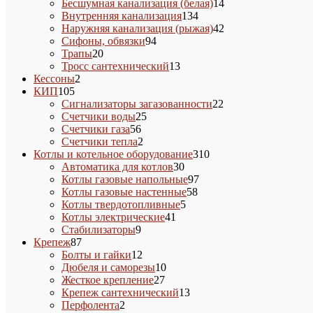
товаров
14
Бесшумная канализация (белая)
14
134
товаров
Внутренняя канализация
134
товара
42
Наружняя канализация (рыжая)
42
94
товара
Сифоны, обвязки
94
20
товара
Трапы
20
товаров
13
Тросс сантехнический
13
2
товаров
Кессоны
2
105
товара
КИП
105
товаров
22
Сигнализаторы загазованности
22
25
товара
Счетчики воды
25
56
товаров
Счетчики газа
56
товаров
2
Счетчики тепла
2
товара
310
Котлы и котельное оборудование
310
30
товаров
Автоматика для котлов
30
товаров
97
Котлы газовые напольные
97
58
товаров
Котлы газовые настенные
58
5
товаров
Котлы твердотопливные
5
41
товаров
Котлы электрические
41
9
товар
Стабилизаторы
9
87
товаров
Крепеж
87
товаров
12
Болты и гайки
12
товаров
10
Дюбеля и саморезы
10
27
товаров
Жесткое крепление
27
товаров
13
Крепеж сантехнический
13
2
товаров
Перфолента
2