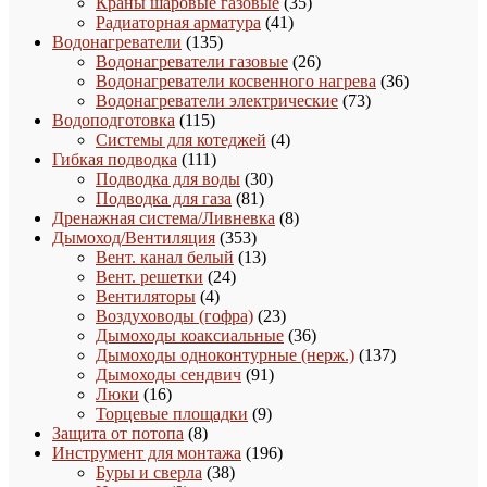
35
товаров
Краны шаровые газовые
35
41
товаров
Радиаторная арматура
41
135
товар
Водонагреватели
135
товаров
26
Водонагреватели газовые
26
товаров
36
Водонагреватели косвенного нагрева
36
73
товаров
Водонагреватели электрические
73
115
товара
Водоподготовка
115
товаров
4
Системы для котеджей
4
111
товара
Гибкая подводка
111
товаров
30
Подводка для воды
30
81
товаров
Подводка для газа
81
товар
8
Дренажная система/Ливневка
8
353
товаров
Дымоход/Вентиляция
353
товара
13
Вент. канал белый
13
24
товаров
Вент. решетки
24
4
товара
Вентиляторы
4
товара
23
Воздуховоды (гофра)
23
товара
36
Дымоходы коаксиальные
36
товаров
137
Дымоходы одноконтурные (нерж.)
137
91
товаров
Дымоходы сендвич
91
16
товар
Люки
16
товаров
9
Торцевые площадки
9
8
товаров
Защита от потопа
8
товаров
196
Инструмент для монтажа
196
38
товаров
Буры и сверла
38