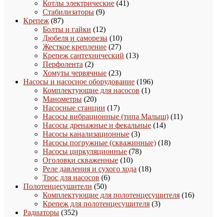
41
товаров
Котлы электрические
41
9
товар
Стабилизаторы
9
87
товаров
Крепеж
87
товаров
12
Болты и гайки
12
товаров
10
Дюбеля и саморезы
10
27
товаров
Жесткое крепление
27
товаров
13
Крепеж сантехнический
13
2
товаров
Перфолента
2
товара
23
Хомуты червячные
23
товара
196
Насосы и насосное оборудование
196
1
товаров
Комплектующие для насосов
1
20
товар
Манометры
20
товаров
17
Насосные станции
17
товаров
11
Насосы вибрационные (типа Малыш)
11
14
товаров
Насосы дренажные и фекальные
14
3
товаров
Насосы канализационные
3
товара
18
Насосы погружные (скважинные)
18
78
товаров
Насосы циркуляционные
78
10
товаров
Оголовки скваженные
10
товаров
18
Реле давления и сухого хода
18
6
товаров
Трос для насосов
6
50
товаров
Полотенцесушители
50
товаров
16
Комплектующие для полотенцесушителя
16
3
товаро
Крепеж для полотенцесушителя
3
352
товара
Радиаторы
352