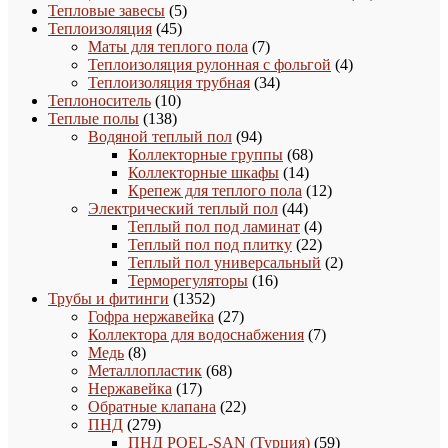
5
товар
Тепловые завесы
5
45
товаров
Теплоизоляция
45
товаров
7
Маты для теплого пола
7
товаров
4
Теплоизоляция рулонная с фольгой
4
34
товара
Теплоизоляция трубная
34
10
товара
Теплоноситель
10
138
товаров
Теплые полы
138
товаров
94
Водяной теплый пол
94
товара
68
Коллекторные группы
68
14
товаров
Коллекторные шкафы
14
товаров
12
Крепеж для теплого пола
12
44
товаров
Электрический теплый пол
44
товара
4
Теплый пол под ламинат
4
товара
22
Теплый пол под плитку
22
товара
2
Теплый пол универсальный
2
16
товара
Терморегуляторы
16
1352
товаров
Трубы и фитинги
1352
товара
27
Гофра нержавейка
27
товаров
7
Коллектора для водоснабжения
7
8
товаров
Медь
8
товаров
68
Металлопластик
68
17
товаров
Нержавейка
17
товаров
22
Обратные клапана
22
279
товара
ПНД
279
товаров
59
ПНД POEL-SAN (Турция)
59