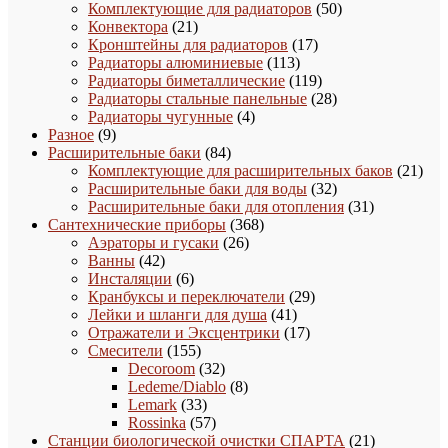
товара
50
Комплектующие для радиаторов
50
21
товаров
Конвектора
21
товар
17
Кронштейны для радиаторов
17
113
товаров
Радиаторы алюминиевые
113
товаров
119
Радиаторы биметаллические
119
товаров
28
Радиаторы стальные панельные
28
4
товаров
Радиаторы чугунные
4
9
товара
Разное
9
товаров
84
Расширительные баки
84
товара
21
Комплектующие для расширительных баков
21
32
това
Расширительные баки для воды
32
товара
31
Расширительные баки для отопления
31
368
товар
Сантехнические приборы
368
26
товаров
Аэраторы и гусаки
26
42
товаров
Ванны
42
товара
6
Инсталяции
6
товаров
29
Кранбуксы и переключатели
29
41
товаров
Лейки и шланги для душа
41
товар
17
Отражатели и Эксцентрики
17
155
товаров
Смесители
155
товаров
32
Decoroom
32
товара
8
Ledeme/Diablo
8
33
товаров
Lemark
33
товара
57
Rossinka
57
товаров
21
Станции биологической очистки СПАРТА
21