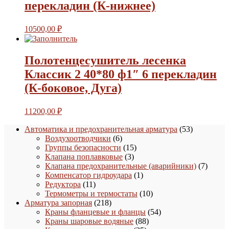
перекладин (К-нижнее)
10500,00
₽
Полотенцесушитель лесенка
Классик 2 40*80 ф1″ 6 перекладин
(К-боковое, Дуга)
11200,00
₽
53
Автоматика и предохранительная арматура
53
6
товара
Воздухоотводчики
6
товаров
15
Группы безопасности
15
3
товаров
Клапана поплавковые
3
товара
7
Клапана предохранительные (аварийники)
7
1
товаро
Компенсатор гидроудара
1
11
товар
Редуктора
11
товаров
10
Термометры и термостаты
10
218
товаров
Арматура запорная
218
товаров
54
Краны фланцевые и фланцы
54
88
товара
Краны шаровые водяные
88