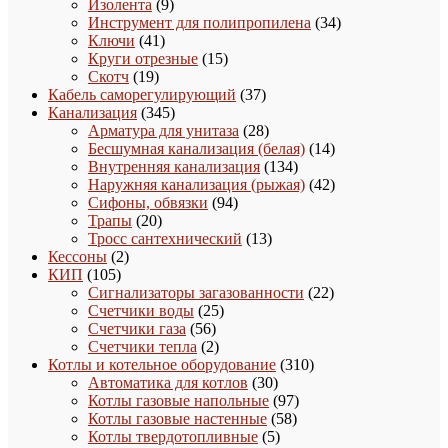
9
товаров
Изолента
9
товаров
34
Инструмент для полипропилена
34
41
товара
Ключи
41
товар
15
Круги отрезные
15
19
товаров
Скотч
19
товаров
37
Кабель саморегулирующий
37
345
товаров
Канализация
345
товаров
28
Арматура для унитаза
28
товаров
14
Бесшумная канализация (белая)
14
134
товаров
Внутренняя канализация
134
товара
42
Наружняя канализация (рыжая)
42
94
товара
Сифоны, обвязки
94
20
товара
Трапы
20
товаров
13
Тросс сантехнический
13
2
товаров
Кессоны
2
105
товара
КИП
105
товаров
22
Сигнализаторы загазованности
22
25
товара
Счетчики воды
25
56
товаров
Счетчики газа
56
товаров
2
Счетчики тепла
2
товара
310
Котлы и котельное оборудование
310
30
товаров
Автоматика для котлов
30
товаров
97
Котлы газовые напольные
97
58
товаров
Котлы газовые настенные
58
5
товаров
Котлы твердотопливные
5