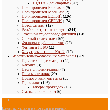
47
товаров
ПНД ГАЗ (эл. сварные)
47
9
товаров
Полипропилен Ekoplastik
9
2
товаров
Полипропилен MeerPlast
2
товара
226
Полипропилен БЕЛЫЙ
226
товаров
174
Полипропилен СЕРЫЙ
174
12
товара
Пресс фитинг
12
товаров
244
Резьбовые фитинги латунь
244
товара
128
Стальной трубопровод фитинги
128
67
товаров
Сшитый полиэтилен
67
товаров
28
Фильтры грубой очистки
28
22
товаров
Фитинги ГЕБО
22
товара
12
Хомут ремонтный "Краб"
12
товаров
269
Уплотнительно-смазочные материалы
269
45
товаров
Герметики и фиксаторы
45
3
товаров
Каболка
3
товара
7
Паста уплотнительная
7
29
товаров
Пена монтажная
29
товаров
33
Подмоточный материал
33
146
товара
Прокладки
146
товаров
16
Наборы прокладок
16
6
товаров
Смазка силиконовая
6
товаров
Цены актуальны на товары в наличии.