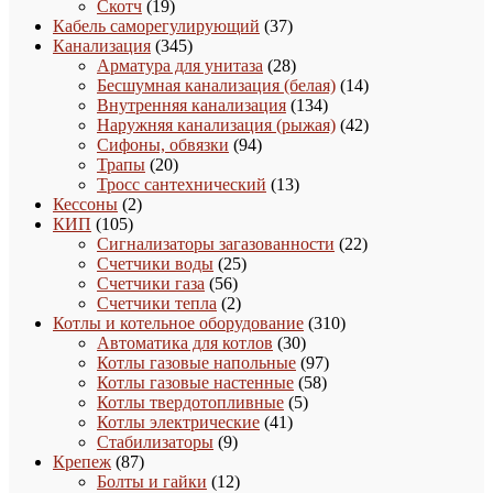
19
товаров
Скотч
19
товаров
37
Кабель саморегулирующий
37
345
товаров
Канализация
345
товаров
28
Арматура для унитаза
28
товаров
14
Бесшумная канализация (белая)
14
134
товаров
Внутренняя канализация
134
товара
42
Наружняя канализация (рыжая)
42
94
товара
Сифоны, обвязки
94
20
товара
Трапы
20
товаров
13
Тросс сантехнический
13
2
товаров
Кессоны
2
105
товара
КИП
105
товаров
22
Сигнализаторы загазованности
22
25
товара
Счетчики воды
25
56
товаров
Счетчики газа
56
товаров
2
Счетчики тепла
2
товара
310
Котлы и котельное оборудование
310
30
товаров
Автоматика для котлов
30
товаров
97
Котлы газовые напольные
97
58
товаров
Котлы газовые настенные
58
5
товаров
Котлы твердотопливные
5
41
товаров
Котлы электрические
41
9
товар
Стабилизаторы
9
87
товаров
Крепеж
87
товаров
12
Болты и гайки
12