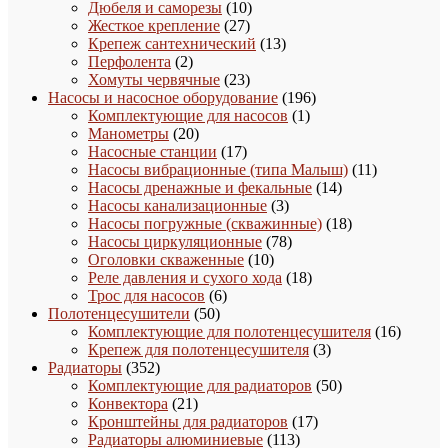
товаров
10
Дюбеля и саморезы
10
27
товаров
Жесткое крепление
27
товаров
13
Крепеж сантехнический
13
2
товаров
Перфолента
2
товара
23
Хомуты червячные
23
товара
196
Насосы и насосное оборудование
196
1
товаров
Комплектующие для насосов
1
20
товар
Манометры
20
товаров
17
Насосные станции
17
товаров
11
Насосы вибрационные (типа Малыш)
11
14
товаров
Насосы дренажные и фекальные
14
3
товаров
Насосы канализационные
3
товара
18
Насосы погружные (скважинные)
18
78
товаров
Насосы циркуляционные
78
10
товаров
Оголовки скваженные
10
товаров
18
Реле давления и сухого хода
18
6
товаров
Трос для насосов
6
50
товаров
Полотенцесушители
50
товаров
16
Комплектующие для полотенцесушителя
16
3
товаро
Крепеж для полотенцесушителя
3
352
товара
Радиаторы
352
товара
50
Комплектующие для радиаторов
50
21
товаров
Конвектора
21
товар
17
Кронштейны для радиаторов
17
113
товаров
Радиаторы алюминиевые
113