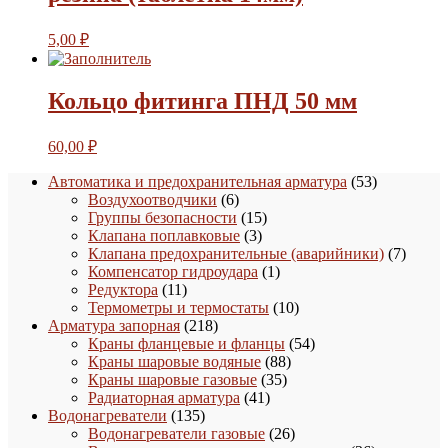
5,00
₽
Кольцо фитинга ПНД 50 мм
60,00
₽
53
Автоматика и предохранительная арматура
53
6
товара
Воздухоотводчики
6
товаров
15
Группы безопасности
15
3
товаров
Клапана поплавковые
3
товара
7
Клапана предохранительные (аварийники)
7
1
товаро
Компенсатор гидроудара
1
11
товар
Редуктора
11
товаров
10
Термометры и термостаты
10
218
товаров
Арматура запорная
218
товаров
54
Краны фланцевые и фланцы
54
88
товара
Краны шаровые водяные
88
35
товаров
Краны шаровые газовые
35
41
товаров
Радиаторная арматура
41
135
товар
Водонагреватели
135
товаров
26
Водонагреватели газовые
26