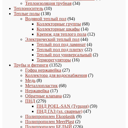
34
товара
Теплоизоляция трубная
34
10
товара
Теплоноситель
10
138
товаров
Теплые полы
138
товаров
94
Водяной теплый пол
94
товара
68
Коллекторные группы
68
14
товаров
Коллекторные шкафы
14
товаров
12
Крепеж для теплого пола
12
44
товаров
Электрический теплый пол
44
товара
4
Теплый пол под ламинат
4
товара
22
Теплый пол под плитку
22
товара
2
Теплый пол универсальный
2
16
товара
Терморегуляторы
16
1352
товаров
Трубы и фитинги
1352
товара
27
Гофра нержавейка
27
товаров
7
Коллектора для водоснабжения
7
8
товаров
Медь
8
товаров
68
Металлопластик
68
17
товаров
Нержавейка
17
товаров
22
Обратные клапана
22
279
товара
ПНД
279
товаров
59
ПНД POEL-SAN (Турция)
59
47
товаров
ПНД ГАЗ (эл. сварные)
47
9
товаров
Полипропилен Ekoplastik
9
2
товаров
Полипропилен MeerPlast
2
товара
226
Полипропилен БЕЛЫЙ
226