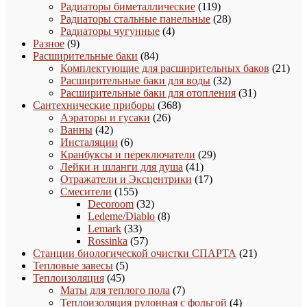
товаров
119
Радиаторы биметаллические
119
товаров
28
Радиаторы стальные панельные
28
4
товаров
Радиаторы чугунные
4
9
товара
Разное
9
товаров
84
Расширительные баки
84
товара
21
Комплектующие для расширительных баков
21
32
това
Расширительные баки для воды
32
товара
31
Расширительные баки для отопления
31
368
товар
Сантехнические приборы
368
26
товаров
Аэраторы и гусаки
26
42
товаров
Ванны
42
товара
6
Инсталяции
6
товаров
29
Кранбуксы и переключатели
29
41
товаров
Лейки и шланги для душа
41
товар
17
Отражатели и Эксцентрики
17
155
товаров
Смесители
155
товаров
32
Decoroom
32
товара
8
Ledeme/Diablo
8
33
товаров
Lemark
33
товара
57
Rossinka
57
товаров
21
Станции биологической очистки СПАРТА
21
5
товар
Тепловые завесы
5
45
товаров
Теплоизоляция
45
товаров
7
Маты для теплого пола
7
товаров
4
Теплоизоляция рулонная с фольгой
4