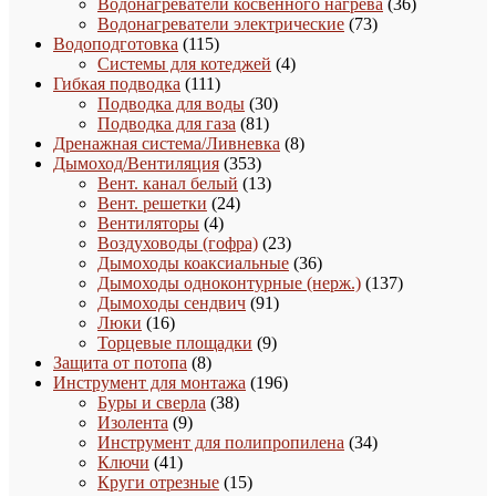
товаров
36
Водонагреватели косвенного нагрева
36
73
товаров
Водонагреватели электрические
73
115
товара
Водоподготовка
115
товаров
4
Системы для котеджей
4
111
товара
Гибкая подводка
111
товаров
30
Подводка для воды
30
81
товаров
Подводка для газа
81
товар
8
Дренажная система/Ливневка
8
353
товаров
Дымоход/Вентиляция
353
товара
13
Вент. канал белый
13
24
товаров
Вент. решетки
24
4
товара
Вентиляторы
4
товара
23
Воздуховоды (гофра)
23
товара
36
Дымоходы коаксиальные
36
товаров
137
Дымоходы одноконтурные (нерж.)
137
91
товаров
Дымоходы сендвич
91
16
товар
Люки
16
товаров
9
Торцевые площадки
9
8
товаров
Защита от потопа
8
товаров
196
Инструмент для монтажа
196
38
товаров
Буры и сверла
38
9
товаров
Изолента
9
товаров
34
Инструмент для полипропилена
34
41
товара
Ключи
41
товар
15
Круги отрезные
15