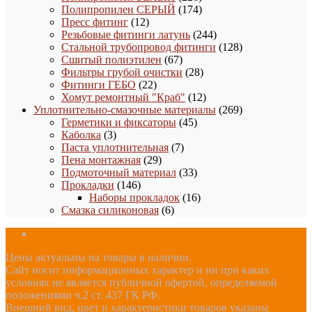
товаров
174
Полипропилен СЕРЫЙ
174
12
товара
Пресс фитинг
12
товаров
244
Резьбовые фитинги латунь
244
товара
128
Стальной трубопровод фитинги
128
67
товаров
Сшитый полиэтилен
67
товаров
28
Фильтры грубой очистки
28
22
товаров
Фитинги ГЕБО
22
товара
12
Хомут ремонтный "Краб"
12
товаров
269
Уплотнительно-смазочные материалы
269
45
товаров
Герметики и фиксаторы
45
3
товаров
Каболка
3
товара
7
Паста уплотнительная
7
29
товаров
Пена монтажная
29
товаров
33
Подмоточный материал
33
146
товара
Прокладки
146
товаров
16
Наборы прокладок
16
6
товаров
Смазка силиконовая
6
товаров
Цены актуальны на товары в наличии.
Сайт носит информационных характер и ни при каких
условиях не является публичной офертой, определяемой
положениями ч.2 ст. 437 ГК РФ.
Внешний вид, цвет и характеристики товаров указаны