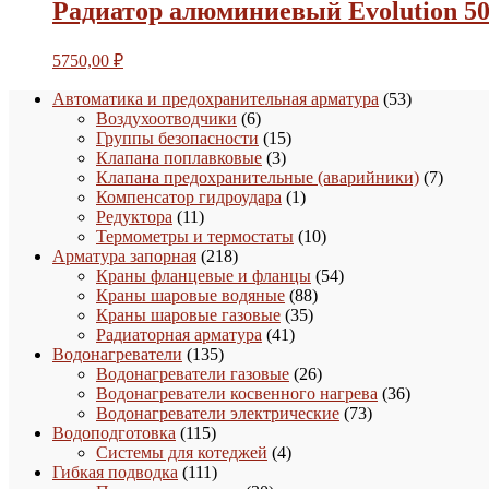
Радиатор алюминиевый Evolution 50
5750,00
₽
53
Автоматика и предохранительная арматура
53
6
товара
Воздухоотводчики
6
товаров
15
Группы безопасности
15
3
товаров
Клапана поплавковые
3
товара
7
Клапана предохранительные (аварийники)
7
1
товаро
Компенсатор гидроудара
1
11
товар
Редуктора
11
товаров
10
Термометры и термостаты
10
218
товаров
Арматура запорная
218
товаров
54
Краны фланцевые и фланцы
54
88
товара
Краны шаровые водяные
88
35
товаров
Краны шаровые газовые
35
41
товаров
Радиаторная арматура
41
135
товар
Водонагреватели
135
товаров
26
Водонагреватели газовые
26
товаров
36
Водонагреватели косвенного нагрева
36
73
товаров
Водонагреватели электрические
73
115
товара
Водоподготовка
115
товаров
4
Системы для котеджей
4
111
товара
Гибкая подводка
111