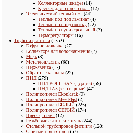
14
товаров
Коллекторные шкафы
14
товаров
12
Крепеж для теплого пола
12
44
товаров
Электрический теплый пол
44
товара
4
Теплый пол под ламинат
4
товара
22
Теплый пол под плитку
22
товара
2
Теплый пол универсальный
2
16
товара
Терморегуляторы
16
1352
товаров
Трубы и фитинги
1352
товара
27
Гофра нержавейка
27
товаров
7
Коллектора для водоснабжения
7
8
товаров
Медь
8
товаров
68
Металлопластик
68
17
товаров
Нержавейка
17
товаров
22
Обратные клапана
22
279
товара
ПНД
279
товаров
59
ПНД POEL-SAN (Турция)
59
47
товаров
ПНД ГАЗ (эл. сварные)
47
9
товаров
Полипропилен Ekoplastik
9
2
товаров
Полипропилен MeerPlast
2
товара
226
Полипропилен БЕЛЫЙ
226
товаров
174
Полипропилен СЕРЫЙ
174
12
товара
Пресс фитинг
12
товаров
244
Резьбовые фитинги латунь
244
товара
128
Стальной трубопровод фитинги
128
67
товаров
Сшитый полиэтилен
67