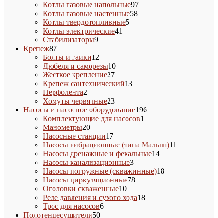
товаров
97
Котлы газовые напольные
97
58
товаров
Котлы газовые настенные
58
5
товаров
Котлы твердотопливные
5
41
товаров
Котлы электрические
41
9
товар
Стабилизаторы
9
87
товаров
Крепеж
87
товаров
12
Болты и гайки
12
товаров
10
Дюбеля и саморезы
10
27
товаров
Жесткое крепление
27
товаров
13
Крепеж сантехнический
13
2
товаров
Перфолента
2
товара
23
Хомуты червячные
23
товара
196
Насосы и насосное оборудование
196
1
товаров
Комплектующие для насосов
1
20
товар
Манометры
20
товаров
17
Насосные станции
17
товаров
11
Насосы вибрационные (типа Малыш)
11
14
товаров
Насосы дренажные и фекальные
14
3
товаров
Насосы канализационные
3
товара
18
Насосы погружные (скважинные)
18
78
товаров
Насосы циркуляционные
78
10
товаров
Оголовки скваженные
10
товаров
18
Реле давления и сухого хода
18
6
товаров
Трос для насосов
6
50
товаров
Полотенцесушители
50