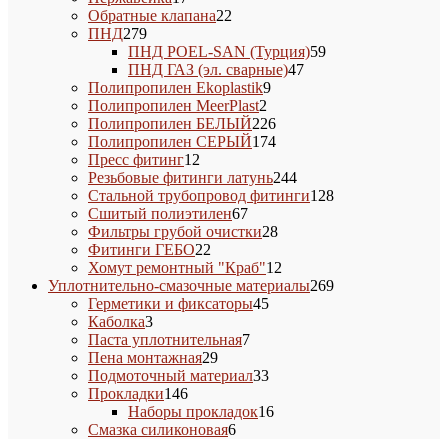
товаров
22
Обратные клапана
22
279
товара
ПНД
279
товаров
59
ПНД POEL-SAN (Турция)
59
47
товаров
ПНД ГАЗ (эл. сварные)
47
9
товаров
Полипропилен Ekoplastik
9
2
товаров
Полипропилен MeerPlast
2
товара
226
Полипропилен БЕЛЫЙ
226
товаров
174
Полипропилен СЕРЫЙ
174
12
товара
Пресс фитинг
12
товаров
244
Резьбовые фитинги латунь
244
товара
128
Стальной трубопровод фитинги
128
67
товаров
Сшитый полиэтилен
67
товаров
28
Фильтры грубой очистки
28
22
товаров
Фитинги ГЕБО
22
товара
12
Хомут ремонтный "Краб"
12
товаров
269
Уплотнительно-смазочные материалы
269
45
товаров
Герметики и фиксаторы
45
3
товаров
Каболка
3
товара
7
Паста уплотнительная
7
29
товаров
Пена монтажная
29
товаров
33
Подмоточный материал
33
146
товара
Прокладки
146
товаров
16
Наборы прокладок
16
6
товаров
Смазка силиконовая
6
товаров