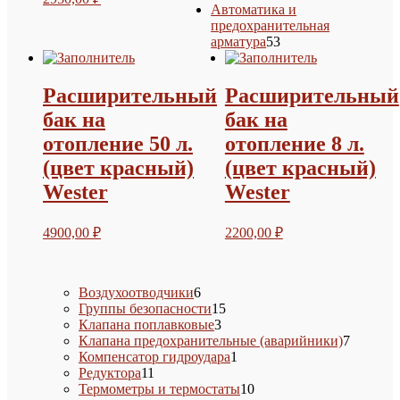
Автоматика и
предохранительная
53
арматура
53
товара
Расширительный
Расширительный
бак на
бак на
отопление 50 л.
отопление 8 л.
(цвет красный)
(цвет красный)
Wester
Wester
4900,00
₽
2200,00
₽
6
Воздухоотводчики
6
товаров
15
Группы безопасности
15
3
товаров
Клапана поплавковые
3
товара
7
Клапана предохранительные (аварийники)
7
1
товаров
Компенсатор гидроудара
1
11
товар
Редуктора
11
товаров
10
Термометры и термостаты
10