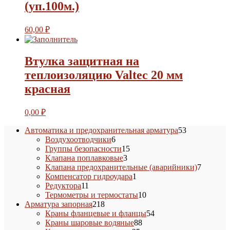
(уп.100м.)
60,00
₽
Втулка защитная на
теплоизоляцию Valtec 20 мм
красная
0,00
₽
53
Автоматика и предохранительная арматура
53
6
товара
Воздухоотводчики
6
товаров
15
Группы безопасности
15
3
товаров
Клапана поплавковые
3
товара
7
Клапана предохранительные (аварийники)
7
1
товаров
Компенсатор гидроудара
1
11
товар
Редуктора
11
товаров
10
Термометры и термостаты
10
218
товаров
Арматура запорная
218
товаров
54
Краны фланцевые и фланцы
54
88
товара
Краны шаровые водяные
88