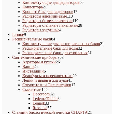
товара
50
Комплектующие для радиаторов
50
21
товаров
Конвектора
21
товар
17
Кронштейны для радиаторов
17
113
товаров
Радиаторы алюминиевые
113
товаров
119
Радиаторы биметаллические
119
товаров
28
Радиаторы стальные панельные
28
4
товаров
Радиаторы чугунные
4
9
товара
Разное
9
товаров
84
Расширительные баки
84
товара
21
Комплектующие для расширительных баков
21
32
товар
Расширительные баки для воды
32
товара
31
Расширительные баки для отопления
31
368
товар
Сантехнические приборы
368
26
товаров
Аэраторы и гусаки
26
42
товаров
Ванны
42
товара
6
Инсталяции
6
товаров
29
Кранбуксы и переключатели
29
41
товаров
Лейки и шланги для душа
41
товар
17
Отражатели и Эксцентрики
17
155
товаров
Смесители
155
товаров
32
Decoroom
32
товара
8
Ledeme/Diablo
8
33
товаров
Lemark
33
товара
57
Rossinka
57
товаров
21
Станции биологической очистки СПАРТА
21