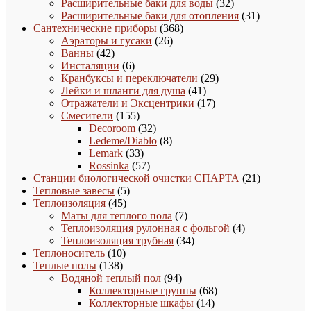
32
това
Расширительные баки для воды
32
товара
31
Расширительные баки для отопления
31
368
товар
Сантехнические приборы
368
26
товаров
Аэраторы и гусаки
26
42
товаров
Ванны
42
товара
6
Инсталяции
6
товаров
29
Кранбуксы и переключатели
29
41
товаров
Лейки и шланги для душа
41
товар
17
Отражатели и Эксцентрики
17
155
товаров
Смесители
155
товаров
32
Decoroom
32
товара
8
Ledeme/Diablo
8
33
товаров
Lemark
33
товара
57
Rossinka
57
товаров
21
Станции биологической очистки СПАРТА
21
5
товар
Тепловые завесы
5
45
товаров
Теплоизоляция
45
товаров
7
Маты для теплого пола
7
товаров
4
Теплоизоляция рулонная с фольгой
4
34
товара
Теплоизоляция трубная
34
10
товара
Теплоноситель
10
138
товаров
Теплые полы
138
товаров
94
Водяной теплый пол
94
товара
68
Коллекторные группы
68
14
товаров
Коллекторные шкафы
14