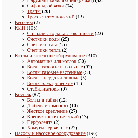
Наружняя канализация (рыжая)
42
94
товара
Сифоны, обвязки
94
20
товара
Трапы
20
товаров
13
Тросс сантехнический
13
2
товаров
Кессоны
2
105
товара
КИП
105
товаров
22
Сигнализаторы загазованности
22
25
товара
Счетчики воды
25
56
товаров
Счетчики газа
56
товаров
2
Счетчики тепла
2
товара
310
Котлы и котельное оборудование
310
30
товаров
Автоматика для котлов
30
товаров
97
Котлы газовые напольные
97
58
товаров
Котлы газовые настенные
58
5
товаров
Котлы твердотопливные
5
41
товаров
Котлы электрические
41
9
товар
Стабилизаторы
9
87
товаров
Крепеж
87
товаров
12
Болты и гайки
12
товаров
10
Дюбеля и саморезы
10
27
товаров
Жесткое крепление
27
товаров
13
Крепеж сантехнический
13
2
товаров
Перфолента
2
товара
23
Хомуты червячные
23
товара
196
Насосы и насосное оборудование
196