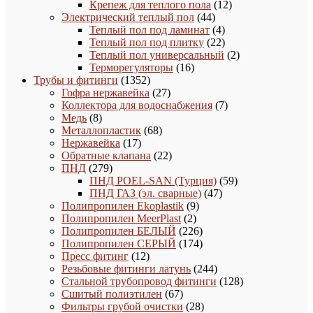
товаров
12
Крепеж для теплого пола
12
44
товаров
Электрический теплый пол
44
товара
4
Теплый пол под ламинат
4
товара
22
Теплый пол под плитку
22
товара
2
Теплый пол универсальный
2
16
товара
Терморегуляторы
16
1352
товаров
Трубы и фитинги
1352
товара
27
Гофра нержавейка
27
товаров
7
Коллектора для водоснабжения
7
8
товаров
Медь
8
товаров
68
Металлопластик
68
17
товаров
Нержавейка
17
товаров
22
Обратные клапана
22
279
товара
ПНД
279
товаров
59
ПНД POEL-SAN (Турция)
59
47
товаров
ПНД ГАЗ (эл. сварные)
47
9
товаров
Полипропилен Ekoplastik
9
2
товаров
Полипропилен MeerPlast
2
товара
226
Полипропилен БЕЛЫЙ
226
товаров
174
Полипропилен СЕРЫЙ
174
12
товара
Пресс фитинг
12
товаров
244
Резьбовые фитинги латунь
244
товара
128
Стальной трубопровод фитинги
128
67
товаров
Сшитый полиэтилен
67
товаров
28
Фильтры грубой очистки
28