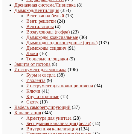
товар
8
Дренажная система/Ливневка
8
353
товаров
Дымоход/Вентиляция
353
товара
13
Вент. канал белый
13
24
товаров
Вент. решетки
24
4
товара
Вентиляторы
4
товара
23
Воздуховоды (гофра)
23
товара
36
Дымоходы коаксиальные
36
товаров
137
Дымоходы одноконтурные (нерж.)
137
91
товаров
Дымоходы сендвич
91
16
товар
Люки
16
товаров
9
Торцевые площадки
9
8
товаров
Защита от потопа
8
товаров
196
Инструмент для монтажа
196
38
товаров
Буры и сверла
38
9
товаров
Изолента
9
товаров
34
Инструмент для полипропилена
34
41
товара
Ключи
41
товар
15
Круги отрезные
15
19
товаров
Скотч
19
товаров
37
Кабель саморегулирующий
37
345
товаров
Канализация
345
товаров
28
Арматура для унитаза
28
товаров
14
Бесшумная канализация (белая)
14
134
товаров
Внутренняя канализация
134
товара
42