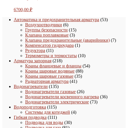
6700,00
₽
53
Автоматика и предохранительная арматура
53
6
товара
Воздухоотводчики
6
товаров
15
Группы безопасности
15
3
товаров
Клапана поплавковые
3
товара
7
Клапана предохранительные (аварийники)
7
1
товаро
Компенсатор гидроудара
1
11
товар
Редуктора
11
товаров
10
Термометры и термостаты
10
218
товаров
Арматура запорная
218
товаров
54
Краны фланцевые и фланцы
54
88
товара
Краны шаровые водяные
88
35
товаров
Краны шаровые газовые
35
41
товаров
Радиаторная арматура
41
135
товар
Водонагреватели
135
товаров
26
Водонагреватели газовые
26
товаров
36
Водонагреватели косвенного нагрева
36
73
товаров
Водонагреватели электрические
73
115
товара
Водоподготовка
115
товаров
4
Системы для котеджей
4
111
товара
Гибкая подводка
111
товаров
30
Подводка для воды
30
81
товаров
Подводка для газа
81