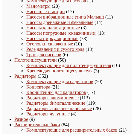
1
товаров
Комплектующие для насосов
1
20
товар
Манометры
20
товаров
17
Насосные станции
17
товаров
11
Насосы вибрационные (типа Малыш)
11
14
товаров
Насосы дренажные и фекальные
14
3
товаров
Насосы канализационные
3
товара
18
Насосы погружные (скважинные)
18
78
товаров
Насосы циркуляционные
78
10
товаров
Оголовки скваженные
10
товаров
18
Реле давления и сухого хода
18
6
товаров
Трос для насосов
6
50
товаров
Полотенцесушители
50
товаров
16
Комплектующие для полотенцесушителя
16
3
товаро
Крепеж для полотенцесушителя
3
352
товара
Радиаторы
352
товара
50
Комплектующие для радиаторов
50
21
товаров
Конвектора
21
товар
17
Кронштейны для радиаторов
17
113
товаров
Радиаторы алюминиевые
113
товаров
119
Радиаторы биметаллические
119
товаров
28
Радиаторы стальные панельные
28
4
товаров
Радиаторы чугунные
4
9
товара
Разное
9
товаров
84
Расширительные баки
84
товара
21
Комплектующие для расширительных баков
21