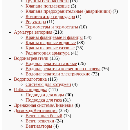
товаров
15
Группы безопасности
15
3
товаров
Клапана поплавковые
3
товара
7
Клапана предохранительные (аварийники)
7
1
товаро
Компенсатор гидроудара
1
11
товар
Редуктора
11
товаров
10
Термометры и термостаты
10
218
товаров
Арматура запорная
218
товаров
54
Краны фланцевые и фланцы
54
88
товара
Краны шаровые водяные
88
35
товаров
Краны шаровые газовые
35
41
товаров
Радиаторная арматура
41
135
товар
Водонагреватели
135
товаров
26
Водонагреватели газовые
26
товаров
36
Водонагреватели косвенного нагрева
36
73
товаров
Водонагреватели электрические
73
115
товара
Водоподготовка
115
товаров
4
Системы для котеджей
4
111
товара
Гибкая подводка
111
товаров
30
Подводка для воды
30
81
товаров
Подводка для газа
81
товар
8
Дренажная система/Ливневка
8
353
товаров
Дымоход/Вентиляция
353
товара
13
Вент. канал белый
13
24
товаров
Вент. решетки
24
4
товара
Вентиляторы
4