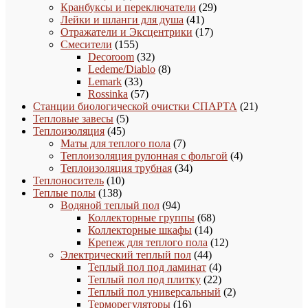
товаров
29
Кранбуксы и переключатели
29
41
товаров
Лейки и шланги для душа
41
товар
17
Отражатели и Эксцентрики
17
155
товаров
Смесители
155
товаров
32
Decoroom
32
товара
8
Ledeme/Diablo
8
33
товаров
Lemark
33
товара
57
Rossinka
57
товаров
21
Станции биологической очистки СПАРТА
21
5
товар
Тепловые завесы
5
45
товаров
Теплоизоляция
45
товаров
7
Маты для теплого пола
7
товаров
4
Теплоизоляция рулонная с фольгой
4
34
товара
Теплоизоляция трубная
34
10
товара
Теплоноситель
10
138
товаров
Теплые полы
138
товаров
94
Водяной теплый пол
94
товара
68
Коллекторные группы
68
14
товаров
Коллекторные шкафы
14
товаров
12
Крепеж для теплого пола
12
44
товаров
Электрический теплый пол
44
товара
4
Теплый пол под ламинат
4
товара
22
Теплый пол под плитку
22
товара
2
Теплый пол универсальный
2
16
товара
Терморегуляторы
16