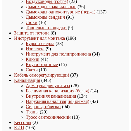
товара
23
Воздуховоды (гофра)
23
товара
36
Дымоходы коаксиальные
36
товаров
137
Дымоходы одноконтурные (нерж.)
137
91
товаров
Дымоходы сендвич
91
16
товар
Люки
16
товаров
9
Торцевые площадки
9
8
товаров
Защита от потопа
8
товаров
196
Инструмент для монтажа
196
38
товаров
Буры и сверла
38
9
товаров
Изолента
9
товаров
34
Инструмент для полипропилена
34
41
товара
Ключи
41
товар
15
Круги отрезные
15
19
товаров
Скотч
19
товаров
37
Кабель саморегулирующий
37
345
товаров
Канализация
345
товаров
28
Арматура для унитаза
28
товаров
14
Бесшумная канализация (белая)
14
134
товаров
Внутренняя канализация
134
товара
42
Наружняя канализация (рыжая)
42
94
товара
Сифоны, обвязки
94
20
товара
Трапы
20
товаров
13
Тросс сантехнический
13
2
товаров
Кессоны
2
105
товара
КИП
105