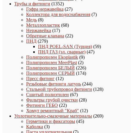
1352
товаров
Трубы и фитинги
1352
товара
27
Гофра нержавейка
27
товаров
7
Коллектора для водоснабжения
7
8
товаров
Медь
8
товаров
68
Металлопластик
68
17
товаров
Нержавейка
17
товаров
22
Обратные клапана
22
279
товара
ПНД
279
товаров
59
ПНД POEL-SAN (Турция)
59
47
товаров
ПНД ГАЗ (эл. сварные)
47
9
товаров
Полипропилен Ekoplastik
9
2
товаров
Полипропилен MeerPlast
2
товара
226
Полипропилен БЕЛЫЙ
226
товаров
174
Полипропилен СЕРЫЙ
174
12
товара
Пресс фитинг
12
товаров
244
Резьбовые фитинги латунь
244
товара
128
Стальной трубопровод фитинги
128
67
товаров
Сшитый полиэтилен
67
товаров
28
Фильтры грубой очистки
28
22
товаров
Фитинги ГЕБО
22
товара
12
Хомут ремонтный "Краб"
12
товаров
269
Уплотнительно-смазочные материалы
269
45
товаров
Герметики и фиксаторы
45
3
товаров
Каболка
3
товара
7
Паста уплотнительная
7