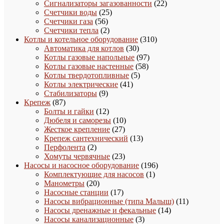
товаров
22
Сигнализаторы загазованности
22
25
товара
Счетчики воды
25
56
товаров
Счетчики газа
56
товаров
2
Счетчики тепла
2
товара
310
Котлы и котельное оборудование
310
30
товаров
Автоматика для котлов
30
товаров
97
Котлы газовые напольные
97
58
товаров
Котлы газовые настенные
58
5
товаров
Котлы твердотопливные
5
41
товаров
Котлы электрические
41
9
товар
Стабилизаторы
9
87
товаров
Крепеж
87
товаров
12
Болты и гайки
12
товаров
10
Дюбеля и саморезы
10
27
товаров
Жесткое крепление
27
товаров
13
Крепеж сантехнический
13
2
товаров
Перфолента
2
товара
23
Хомуты червячные
23
товара
196
Насосы и насосное оборудование
196
1
товаров
Комплектующие для насосов
1
20
товар
Манометры
20
товаров
17
Насосные станции
17
товаров
11
Насосы вибрационные (типа Малыш)
11
14
товаров
Насосы дренажные и фекальные
14
3
товаров
Насосы канализационные
3