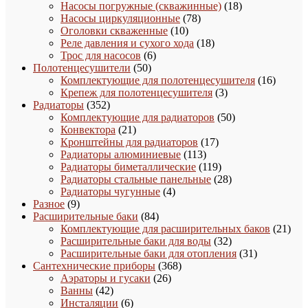
товара
18
Насосы погружные (скважинные)
18
78
товаров
Насосы циркуляционные
78
10
товаров
Оголовки скваженные
10
товаров
18
Реле давления и сухого хода
18
6
товаров
Трос для насосов
6
50
товаров
Полотенцесушители
50
товаров
16
Комплектующие для полотенцесушителя
16
3
товаро
Крепеж для полотенцесушителя
3
352
товара
Радиаторы
352
товара
50
Комплектующие для радиаторов
50
21
товаров
Конвектора
21
товар
17
Кронштейны для радиаторов
17
113
товаров
Радиаторы алюминиевые
113
товаров
119
Радиаторы биметаллические
119
товаров
28
Радиаторы стальные панельные
28
4
товаров
Радиаторы чугунные
4
9
товара
Разное
9
товаров
84
Расширительные баки
84
товара
21
Комплектующие для расширительных баков
21
32
това
Расширительные баки для воды
32
товара
31
Расширительные баки для отопления
31
368
товар
Сантехнические приборы
368
26
товаров
Аэраторы и гусаки
26
42
товаров
Ванны
42
товара
6
Инсталяции
6