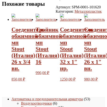
Похожие товары
Артикул:
SPM-0001-101620
Категория:
Металлопластик
Соеденитель
Тройник
Соеденитель
Соедени
обжимной
обжимной
обжимной
обжимн
мп
мп
мп
мп
Stout
Stout
Stout
Stout
(Италия)
(Италия)
(Италия)
(Италия
26 х 3/4
16
32 х 1″
26 х 1″
вн.
нр.
вн.
990,00
₽
850,00
₽
1250,00
₽
980,00
₽
53
Автоматика и предохранительная арматура
53
6
товара
Воздухоотводчики
6