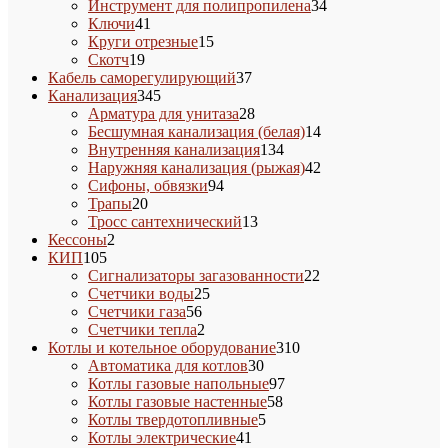
товаров
34
Инструмент для полипропилена
34
41
товара
Ключи
41
товар
15
Круги отрезные
15
19
товаров
Скотч
19
товаров
37
Кабель саморегулирующий
37
345
товаров
Канализация
345
товаров
28
Арматура для унитаза
28
товаров
14
Бесшумная канализация (белая)
14
134
товаров
Внутренняя канализация
134
товара
42
Наружняя канализация (рыжая)
42
94
товара
Сифоны, обвязки
94
20
товара
Трапы
20
товаров
13
Тросс сантехнический
13
2
товаров
Кессоны
2
105
товара
КИП
105
товаров
22
Сигнализаторы загазованности
22
25
товара
Счетчики воды
25
56
товаров
Счетчики газа
56
товаров
2
Счетчики тепла
2
товара
310
Котлы и котельное оборудование
310
30
товаров
Автоматика для котлов
30
товаров
97
Котлы газовые напольные
97
58
товаров
Котлы газовые настенные
58
5
товаров
Котлы твердотопливные
5
41
товаров
Котлы электрические
41