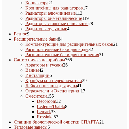
21
товаров
Конвектора
21
товар
17
Кронштейны для радиаторов
17
113
товаров
Радиаторы алюминиевые
113
товаров
119
Радиаторы биметаллические
119
товаров
28
Радиаторы стальные панельные
28
4
товаров
Радиаторы чугунные
4
9
товара
Разное
9
товаров
84
Расширительные баки
84
товара
21
Комплектующие для расширительных баков
21
32
товар
Расширительные баки для воды
32
товара
31
Расширительные баки для отопления
31
368
товар
Сантехнические приборы
368
26
товаров
Аэраторы и гусаки
26
42
товаров
Ванны
42
товара
6
Инсталяции
6
товаров
29
Кранбуксы и переключатели
29
41
товаров
Лейки и шланги для душа
41
товар
17
Отражатели и Эксцентрики
17
155
товаров
Смесители
155
товаров
32
Decoroom
32
товара
8
Ledeme/Diablo
8
33
товаров
Lemark
33
товара
57
Rossinka
57
товаров
21
Станции биологической очистки СПАРТА
21
5
товар
Тепловые завесы
5