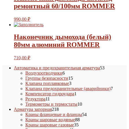
ремонтный 60/100мм ROMMER
990,00
₽
Наконечник дымохода (белый)
80мм алюминий ROMMER
710,00
₽
53
Автоматика и предохранительная арматура
53
6
товара
Воздухоотводчики
6
товаров
15
Группы безопасности
15
3
товаров
Клапана поплавковые
3
товара
7
Клапана предохранительные (аварийники)
7
1
товаров
Компенсатор гидроудара
1
11
товар
Редуктора
11
товаров
10
Термометры и термостаты
10
218
товаров
Арматура запорная
218
товаров
54
Краны фланцевые и фланцы
54
88
товара
Краны шаровые водяные
88
35
товаров
Краны шаровые газовые
35