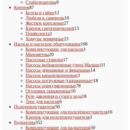
9
товар
Стабилизаторы
9
87
товаров
Крепеж
87
товаров
12
Болты и гайки
12
товаров
10
Дюбеля и саморезы
10
27
товаров
Жесткое крепление
27
товаров
13
Крепеж сантехнический
13
2
товаров
Перфолента
2
товара
23
Хомуты червячные
23
товара
196
Насосы и насосное оборудование
196
1
товаров
Комплектующие для насосов
1
20
товар
Манометры
20
товаров
17
Насосные станции
17
товаров
11
Насосы вибрационные (типа Малыш)
11
14
товаров
Насосы дренажные и фекальные
14
3
товаров
Насосы канализационные
3
товара
18
Насосы погружные (скважинные)
18
78
товаров
Насосы циркуляционные
78
10
товаров
Оголовки скваженные
10
товаров
18
Реле давления и сухого хода
18
6
товаров
Трос для насосов
6
50
товаров
Полотенцесушители
50
товаров
16
Комплектующие для полотенцесушителя
16
3
товаров
Крепеж для полотенцесушителя
3
352
товара
Радиаторы
352
товара
50
Комплектующие для радиаторов
50