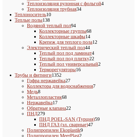
товаров
4
Теплоизоляция рулонная с фольгой
4
34
товара
Теплоизоляция трубная
34
10
товара
Теплоноситель
10
138
товаров
Теплые полы
138
товаров
94
Водяной теплый пол
94
товара
68
Коллекторные группы
68
14
товаров
Коллекторные шкафы
14
товаров
12
Крепеж для теплого пола
12
44
товаров
Электрический теплый пол
44
товара
4
Теплый пол под ламинат
4
товара
22
Теплый пол под плитку
22
товара
2
Теплый пол универсальный
2
16
товара
Терморегуляторы
16
1352
товаров
Трубы и фитинги
1352
товара
27
Гофра нержавейка
27
товаров
7
Коллектора для водоснабжения
7
8
товаров
Медь
8
товаров
68
Металлопластик
68
17
товаров
Нержавейка
17
товаров
22
Обратные клапана
22
279
товара
ПНД
279
товаров
59
ПНД POEL-SAN (Турция)
59
47
товаров
ПНД ГАЗ (эл. сварные)
47
9
товаров
Полипропилен Ekoplastik
9
2
товаров
Полипропилен MeerPlast
2