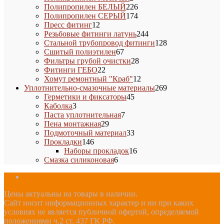
товара
226
Полипропилен БЕЛЫЙ
226
товаров
174
Полипропилен СЕРЫЙ
174
12
товара
Пресс фитинг
12
товаров
244
Резьбовые фитинги латунь
244
товара
128
Стальной трубопровод фитинги
128
67
товаров
Сшитый полиэтилен
67
товаров
28
Фильтры грубой очистки
28
22
товаров
Фитинги ГЕБО
22
товара
12
Хомут ремонтный "Краб"
12
товаров
269
Уплотнительно-смазочные материалы
269
45
товаров
Герметики и фиксаторы
45
3
товаров
Каболка
3
товара
7
Паста уплотнительная
7
29
товаров
Пена монтажная
29
товаров
33
Подмоточный материал
33
146
товара
Прокладки
146
товаров
16
Наборы прокладок
16
6
товаров
Смазка силиконовая
6
товаров
Цены актуальны на товары в наличии.
Сайт носит информационных характер и ни при каких
условиях не является публичной офертой, определяемой
положениями ч.2 ст. 437 ГК РФ.