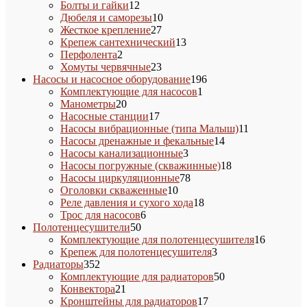
товаров
12
Болты и гайки
12
товаров
10
Дюбеля и саморезы
10
27
товаров
Жесткое крепление
27
товаров
13
Крепеж сантехнический
13
2
товаров
Перфолента
2
товара
23
Хомуты червячные
23
товара
196
Насосы и насосное оборудование
196
1
товаров
Комплектующие для насосов
1
20
товар
Манометры
20
товаров
17
Насосные станции
17
товаров
11
Насосы вибрационные (типа Малыш)
11
14
товаров
Насосы дренажные и фекальные
14
3
товаров
Насосы канализационные
3
товара
18
Насосы погружные (скважинные)
18
78
товаров
Насосы циркуляционные
78
10
товаров
Оголовки скваженные
10
товаров
18
Реле давления и сухого хода
18
6
товаров
Трос для насосов
6
50
товаров
Полотенцесушители
50
товаров
16
Комплектующие для полотенцесушителя
16
3
товаров
Крепеж для полотенцесушителя
3
352
товара
Радиаторы
352
товара
50
Комплектующие для радиаторов
50
21
товаров
Конвектора
21
товар
17
Кронштейны для радиаторов
17