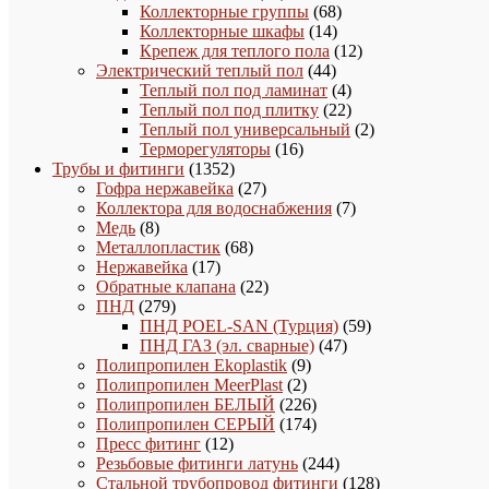
товара
68
Коллекторные группы
68
14
товаров
Коллекторные шкафы
14
товаров
12
Крепеж для теплого пола
12
44
товаров
Электрический теплый пол
44
товара
4
Теплый пол под ламинат
4
товара
22
Теплый пол под плитку
22
товара
2
Теплый пол универсальный
2
16
товара
Терморегуляторы
16
1352
товаров
Трубы и фитинги
1352
товара
27
Гофра нержавейка
27
товаров
7
Коллектора для водоснабжения
7
8
товаров
Медь
8
товаров
68
Металлопластик
68
17
товаров
Нержавейка
17
товаров
22
Обратные клапана
22
279
товара
ПНД
279
товаров
59
ПНД POEL-SAN (Турция)
59
47
товаров
ПНД ГАЗ (эл. сварные)
47
9
товаров
Полипропилен Ekoplastik
9
2
товаров
Полипропилен MeerPlast
2
товара
226
Полипропилен БЕЛЫЙ
226
товаров
174
Полипропилен СЕРЫЙ
174
12
товара
Пресс фитинг
12
товаров
244
Резьбовые фитинги латунь
244
товара
128
Стальной трубопровод фитинги
128