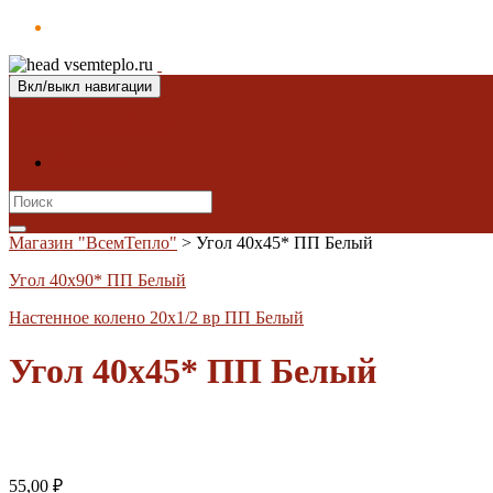
Вкл/выкл навигации
Магазин "ВсемТепло"
Контакты
Search
for:
Магазин "ВсемТепло"
>
Угол 40х45* ПП Белый
Угол 40х90* ПП Белый
Настенное колено 20х1/2 вр ПП Белый
Угол 40х45* ПП Белый
55,00
₽