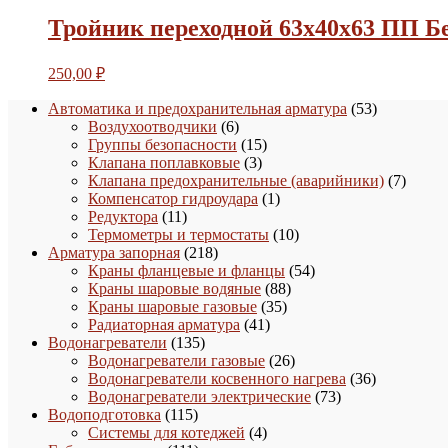
Тройник переходной 63х40х63 ПП Б
250,00
₽
53
Автоматика и предохранительная арматура
53
6
товара
Воздухоотводчики
6
товаров
15
Группы безопасности
15
3
товаров
Клапана поплавковые
3
товара
7
Клапана предохранительные (аварийники)
7
1
товаро
Компенсатор гидроудара
1
11
товар
Редуктора
11
товаров
10
Термометры и термостаты
10
218
товаров
Арматура запорная
218
товаров
54
Краны фланцевые и фланцы
54
88
товара
Краны шаровые водяные
88
35
товаров
Краны шаровые газовые
35
41
товаров
Радиаторная арматура
41
135
товар
Водонагреватели
135
товаров
26
Водонагреватели газовые
26
товаров
36
Водонагреватели косвенного нагрева
36
73
товаров
Водонагреватели электрические
73
115
товара
Водоподготовка
115
товаров
4
Системы для котеджей
4