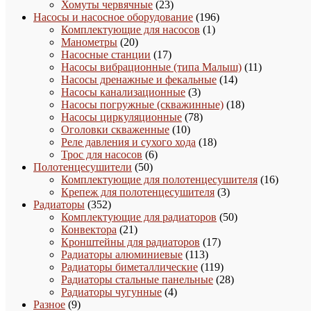
товара
23
Хомуты червячные
23
товара
196
Насосы и насосное оборудование
196
1
товаров
Комплектующие для насосов
1
20
товар
Манометры
20
товаров
17
Насосные станции
17
товаров
11
Насосы вибрационные (типа Малыш)
11
14
товаров
Насосы дренажные и фекальные
14
3
товаров
Насосы канализационные
3
товара
18
Насосы погружные (скважинные)
18
78
товаров
Насосы циркуляционные
78
10
товаров
Оголовки скваженные
10
товаров
18
Реле давления и сухого хода
18
6
товаров
Трос для насосов
6
50
товаров
Полотенцесушители
50
товаров
16
Комплектующие для полотенцесушителя
16
3
товаро
Крепеж для полотенцесушителя
3
352
товара
Радиаторы
352
товара
50
Комплектующие для радиаторов
50
21
товаров
Конвектора
21
товар
17
Кронштейны для радиаторов
17
113
товаров
Радиаторы алюминиевые
113
товаров
119
Радиаторы биметаллические
119
товаров
28
Радиаторы стальные панельные
28
4
товаров
Радиаторы чугунные
4
9
товара
Разное
9