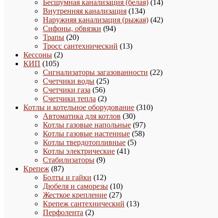
товаров
14
Бесшумная канализация (белая)
14
134
товаров
Внутренняя канализация
134
товара
42
Наружняя канализация (рыжая)
42
94
товара
Сифоны, обвязки
94
20
товара
Трапы
20
товаров
13
Тросс сантехнический
13
2
товаров
Кессоны
2
105
товара
КИП
105
товаров
22
Сигнализаторы загазованности
22
25
товара
Счетчики воды
25
56
товаров
Счетчики газа
56
товаров
2
Счетчики тепла
2
товара
310
Котлы и котельное оборудование
310
30
товаров
Автоматика для котлов
30
товаров
97
Котлы газовые напольные
97
58
товаров
Котлы газовые настенные
58
5
товаров
Котлы твердотопливные
5
41
товаров
Котлы электрические
41
9
товар
Стабилизаторы
9
87
товаров
Крепеж
87
товаров
12
Болты и гайки
12
товаров
10
Дюбеля и саморезы
10
27
товаров
Жесткое крепление
27
товаров
13
Крепеж сантехнический
13
2
товаров
Перфолента
2