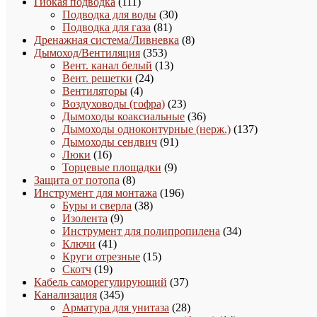
111
товара
Гибкая подводка
111
товаров
30
Подводка для воды
30
81
товаров
Подводка для газа
81
товар
8
Дренажная система/Ливневка
8
353
товаров
Дымоход/Вентиляция
353
товара
13
Вент. канал белый
13
24
товаров
Вент. решетки
24
4
товара
Вентиляторы
4
товара
23
Воздуховоды (гофра)
23
товара
36
Дымоходы коаксиальные
36
товаров
137
Дымоходы одноконтурные (нерж.)
137
91
товаров
Дымоходы сендвич
91
16
товар
Люки
16
товаров
9
Торцевые площадки
9
8
товаров
Защита от потопа
8
товаров
196
Инструмент для монтажа
196
38
товаров
Буры и сверла
38
9
товаров
Изолента
9
товаров
34
Инструмент для полипропилена
34
41
товара
Ключи
41
товар
15
Круги отрезные
15
19
товаров
Скотч
19
товаров
37
Кабель саморегулирующий
37
345
товаров
Канализация
345
товаров
28
Арматура для унитаза
28