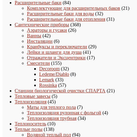
товаров
84
Расширительные баки
84
товара
21
Комплектующие для расширительных баков
21
32
това
Расширительные баки для воды
32
товара
31
Расширительные баки для отопления
31
368
товар
Сантехнические приборы
368
26
товаров
Аэраторы и гусаки
26
42
товаров
Ванны
42
товара
6
Инсталяции
6
товаров
29
Кранбуксы и переключатели
29
41
товаров
Лейки и шланги для душа
41
товар
17
Отражатели и Эксцентрики
17
155
товаров
Смесители
155
товаров
32
Decoroom
32
товара
8
Ledeme/Diablo
8
33
товаров
Lemark
33
товара
57
Rossinka
57
товаров
21
Станции биологической очистки СПАРТА
21
5
товар
Тепловые завесы
5
45
товаров
Теплоизоляция
45
товаров
7
Маты для теплого пола
7
товаров
4
Теплоизоляция рулонная с фольгой
4
34
товара
Теплоизоляция трубная
34
10
товара
Теплоноситель
10
138
товаров
Теплые полы
138
товаров
94
Водяной теплый пол
94