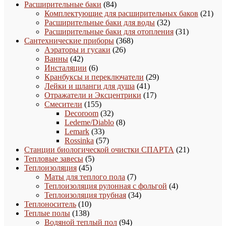
товаров
84
Расширительные баки
84
товара
21
Комплектующие для расширительных баков
21
32
това
Расширительные баки для воды
32
товара
31
Расширительные баки для отопления
31
368
товар
Сантехнические приборы
368
26
товаров
Аэраторы и гусаки
26
42
товаров
Ванны
42
товара
6
Инсталяции
6
товаров
29
Кранбуксы и переключатели
29
41
товаров
Лейки и шланги для душа
41
товар
17
Отражатели и Эксцентрики
17
155
товаров
Смесители
155
товаров
32
Decoroom
32
товара
8
Ledeme/Diablo
8
33
товаров
Lemark
33
товара
57
Rossinka
57
товаров
21
Станции биологической очистки СПАРТА
21
5
товар
Тепловые завесы
5
45
товаров
Теплоизоляция
45
товаров
7
Маты для теплого пола
7
товаров
4
Теплоизоляция рулонная с фольгой
4
34
товара
Теплоизоляция трубная
34
10
товара
Теплоноситель
10
138
товаров
Теплые полы
138
товаров
94
Водяной теплый пол
94