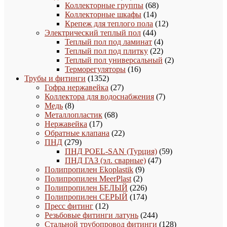
товара
68
Коллекторные группы
68
14
товаров
Коллекторные шкафы
14
товаров
12
Крепеж для теплого пола
12
44
товаров
Электрический теплый пол
44
товара
4
Теплый пол под ламинат
4
товара
22
Теплый пол под плитку
22
товара
2
Теплый пол универсальный
2
16
товара
Терморегуляторы
16
1352
товаров
Трубы и фитинги
1352
товара
27
Гофра нержавейка
27
товаров
7
Коллектора для водоснабжения
7
8
товаров
Медь
8
товаров
68
Металлопластик
68
17
товаров
Нержавейка
17
товаров
22
Обратные клапана
22
279
товара
ПНД
279
товаров
59
ПНД POEL-SAN (Турция)
59
47
товаров
ПНД ГАЗ (эл. сварные)
47
9
товаров
Полипропилен Ekoplastik
9
2
товаров
Полипропилен MeerPlast
2
товара
226
Полипропилен БЕЛЫЙ
226
товаров
174
Полипропилен СЕРЫЙ
174
12
товара
Пресс фитинг
12
товаров
244
Резьбовые фитинги латунь
244
товара
128
Стальной трубопровод фитинги
128