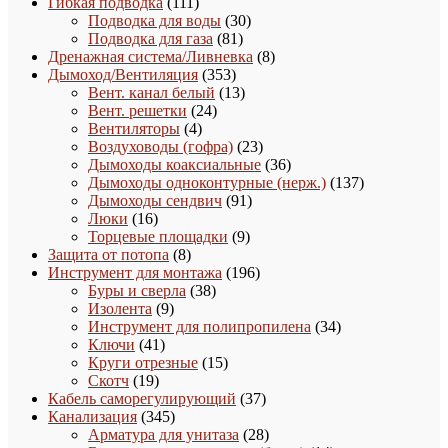
111
товара
Гибкая подводка
111
товаров
30
Подводка для воды
30
81
товаров
Подводка для газа
81
товар
8
Дренажная система/Ливневка
8
353
товаров
Дымоход/Вентиляция
353
товара
13
Вент. канал белый
13
24
товаров
Вент. решетки
24
4
товара
Вентиляторы
4
товара
23
Воздуховоды (гофра)
23
товара
36
Дымоходы коаксиальные
36
товаров
137
Дымоходы одноконтурные (нерж.)
137
91
товаров
Дымоходы сендвич
91
16
товар
Люки
16
товаров
9
Торцевые площадки
9
8
товаров
Защита от потопа
8
товаров
196
Инструмент для монтажа
196
38
товаров
Буры и сверла
38
9
товаров
Изолента
9
товаров
34
Инструмент для полипропилена
34
41
товара
Ключи
41
товар
15
Круги отрезные
15
19
товаров
Скотч
19
товаров
37
Кабель саморегулирующий
37
345
товаров
Канализация
345
товаров
28
Арматура для унитаза
28