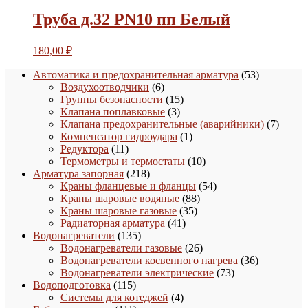
Труба д.32 PN10 пп Белый
180,00
₽
53
Автоматика и предохранительная арматура
53
6
товара
Воздухоотводчики
6
товаров
15
Группы безопасности
15
3
товаров
Клапана поплавковые
3
товара
7
Клапана предохранительные (аварийники)
7
1
товаро
Компенсатор гидроудара
1
11
товар
Редуктора
11
товаров
10
Термометры и термостаты
10
218
товаров
Арматура запорная
218
товаров
54
Краны фланцевые и фланцы
54
88
товара
Краны шаровые водяные
88
35
товаров
Краны шаровые газовые
35
41
товаров
Радиаторная арматура
41
135
товар
Водонагреватели
135
товаров
26
Водонагреватели газовые
26
товаров
36
Водонагреватели косвенного нагрева
36
73
товаров
Водонагреватели электрические
73
115
товара
Водоподготовка
115
товаров
4
Системы для котеджей
4