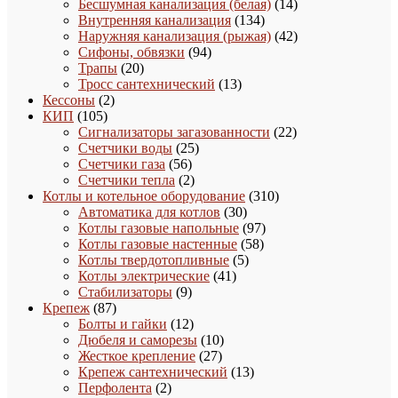
товаров
14
Бесшумная канализация (белая)
14
134
товаров
Внутренняя канализация
134
товара
42
Наружняя канализация (рыжая)
42
94
товара
Сифоны, обвязки
94
20
товара
Трапы
20
товаров
13
Тросс сантехнический
13
2
товаров
Кессоны
2
105
товара
КИП
105
товаров
22
Сигнализаторы загазованности
22
25
товара
Счетчики воды
25
56
товаров
Счетчики газа
56
товаров
2
Счетчики тепла
2
товара
310
Котлы и котельное оборудование
310
30
товаров
Автоматика для котлов
30
товаров
97
Котлы газовые напольные
97
58
товаров
Котлы газовые настенные
58
5
товаров
Котлы твердотопливные
5
41
товаров
Котлы электрические
41
9
товар
Стабилизаторы
9
87
товаров
Крепеж
87
товаров
12
Болты и гайки
12
товаров
10
Дюбеля и саморезы
10
27
товаров
Жесткое крепление
27
товаров
13
Крепеж сантехнический
13
2
товаров
Перфолента
2