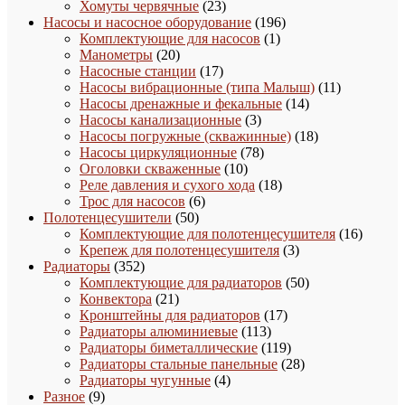
товара
23
Хомуты червячные
23
товара
196
Насосы и насосное оборудование
196
1
товаров
Комплектующие для насосов
1
20
товар
Манометры
20
товаров
17
Насосные станции
17
товаров
11
Насосы вибрационные (типа Малыш)
11
14
товаров
Насосы дренажные и фекальные
14
3
товаров
Насосы канализационные
3
товара
18
Насосы погружные (скважинные)
18
78
товаров
Насосы циркуляционные
78
10
товаров
Оголовки скваженные
10
товаров
18
Реле давления и сухого хода
18
6
товаров
Трос для насосов
6
50
товаров
Полотенцесушители
50
товаров
16
Комплектующие для полотенцесушителя
16
3
товаро
Крепеж для полотенцесушителя
3
352
товара
Радиаторы
352
товара
50
Комплектующие для радиаторов
50
21
товаров
Конвектора
21
товар
17
Кронштейны для радиаторов
17
113
товаров
Радиаторы алюминиевые
113
товаров
119
Радиаторы биметаллические
119
товаров
28
Радиаторы стальные панельные
28
4
товаров
Радиаторы чугунные
4
9
товара
Разное
9