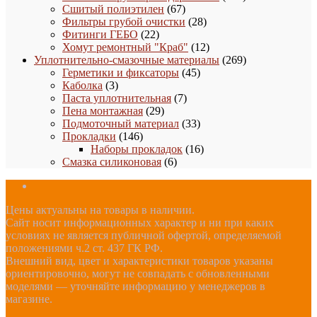
67
товаров
Сшитый полиэтилен
67
товаров
28
Фильтры грубой очистки
28
22
товаров
Фитинги ГЕБО
22
товара
12
Хомут ремонтный "Краб"
12
товаров
269
Уплотнительно-смазочные материалы
269
45
товаров
Герметики и фиксаторы
45
3
товаров
Каболка
3
товара
7
Паста уплотнительная
7
29
товаров
Пена монтажная
29
товаров
33
Подмоточный материал
33
146
товара
Прокладки
146
товаров
16
Наборы прокладок
16
6
товаров
Смазка силиконовая
6
товаров
Цены актуальны на товары в наличии.
Сайт носит информационных характер и ни при каких
условиях не является публичной офертой, определяемой
положениями ч.2 ст. 437 ГК РФ.
Внешний вид, цвет и характеристики товаров указаны
ориентировочно, могут не совпадать с обновленными
моделями — уточняйте информацию у менеджеров в
магазине.