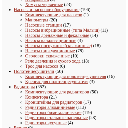
товара
23
Хомуты червячные
23
товара
196
Насосы и насосное оборудование
196
1
товаров
Комплектующие для насосов
1
20
товар
Манометры
20
товаров
17
Насосные станции
17
товаров
11
Насосы вибрационные (типа Малыш)
11
14
товаров
Насосы дренажные и фекальные
14
3
товаров
Насосы канализационные
3
товара
18
Насосы погружные (скважинные)
18
78
товаров
Насосы циркуляционные
78
10
товаров
Оголовки скваженные
10
товаров
18
Реле давления и сухого хода
18
6
товаров
Трос для насосов
6
50
товаров
Полотенцесушители
50
товаров
16
Комплектующие для полотенцесушителя
16
3
товаро
Крепеж для полотенцесушителя
3
352
товара
Радиаторы
352
товара
50
Комплектующие для радиаторов
50
21
товаров
Конвектора
21
товар
17
Кронштейны для радиаторов
17
113
товаров
Радиаторы алюминиевые
113
товаров
119
Радиаторы биметаллические
119
товаров
28
Радиаторы стальные панельные
28
4
товаров
Радиаторы чугунные
4
9
товара
Разное
9