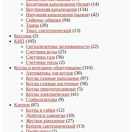
товаров
14
Бесшумная канализация (белая)
14
134
товаров
Внутренняя канализация
134
товара
42
Наружняя канализация (рыжая)
42
94
товара
Сифоны, обвязки
94
20
товара
Трапы
20
товаров
13
Тросс сантехнический
13
2
товаров
Кессоны
2
105
товара
КИП
105
товаров
22
Сигнализаторы загазованности
22
25
товара
Счетчики воды
25
56
товаров
Счетчики газа
56
товаров
2
Счетчики тепла
2
товара
310
Котлы и котельное оборудование
310
30
товаров
Автоматика для котлов
30
товаров
97
Котлы газовые напольные
97
58
товаров
Котлы газовые настенные
58
5
товаров
Котлы твердотопливные
5
41
товаров
Котлы электрические
41
9
товар
Стабилизаторы
9
87
товаров
Крепеж
87
товаров
12
Болты и гайки
12
товаров
10
Дюбеля и саморезы
10
27
товаров
Жесткое крепление
27
товаров
13
Крепеж сантехнический
13
2
товаров
Перфолента
2