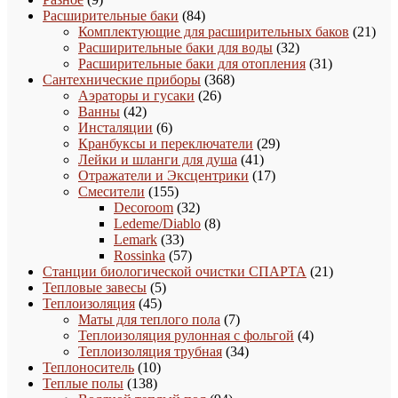
товаров
84
Расширительные баки
84
товара
21
Комплектующие для расширительных баков
21
32
това
Расширительные баки для воды
32
товара
31
Расширительные баки для отопления
31
368
товар
Сантехнические приборы
368
26
товаров
Аэраторы и гусаки
26
42
товаров
Ванны
42
товара
6
Инсталяции
6
товаров
29
Кранбуксы и переключатели
29
41
товаров
Лейки и шланги для душа
41
товар
17
Отражатели и Эксцентрики
17
155
товаров
Смесители
155
товаров
32
Decoroom
32
товара
8
Ledeme/Diablo
8
33
товаров
Lemark
33
товара
57
Rossinka
57
товаров
21
Станции биологической очистки СПАРТА
21
5
товар
Тепловые завесы
5
45
товаров
Теплоизоляция
45
товаров
7
Маты для теплого пола
7
товаров
4
Теплоизоляция рулонная с фольгой
4
34
товара
Теплоизоляция трубная
34
10
товара
Теплоноситель
10
138
товаров
Теплые полы
138