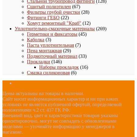
товара
128
Стальной трубопровод фитинги
128
67
товаров
Сшитый полиэтилен
67
товаров
28
Фильтры грубой очистки
28
22
товаров
Фитинги ГЕБО
22
товара
12
Хомут ремонтный "Краб"
12
товаров
269
Уплотнительно-смазочные материалы
269
45
товаров
Герметики и фиксаторы
45
3
товаров
Каболка
3
товара
7
Паста уплотнительная
7
29
товаров
Пена монтажная
29
товаров
33
Подмоточный материал
33
146
товара
Прокладки
146
товаров
16
Наборы прокладок
16
6
товаров
Смазка силиконовая
6
товаров
Цены актуальны на товары в наличии.
Сайт носит информационных характер и ни при каких
условиях не является публичной офертой, определяемой
положениями ч.2 ст. 437 ГК РФ.
Внешний вид, цвет и характеристики товаров указаны
ориентировочно, могут не совпадать с обновленными
моделями — уточняйте информацию у менеджеров в
магазине.