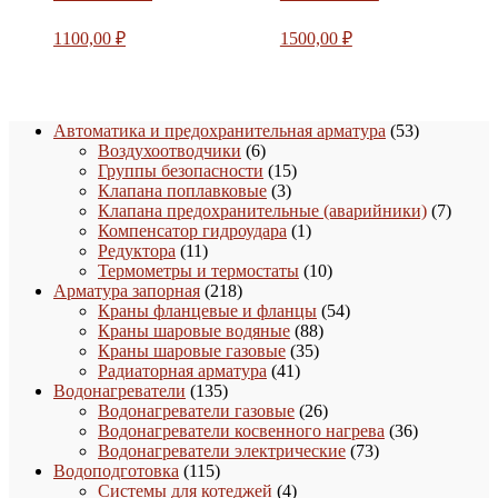
1100,00
₽
1500,00
₽
53
Автоматика и предохранительная арматура
53
6
товара
Воздухоотводчики
6
товаров
15
Группы безопасности
15
3
товаров
Клапана поплавковые
3
товара
7
Клапана предохранительные (аварийники)
7
1
товаро
Компенсатор гидроудара
1
11
товар
Редуктора
11
товаров
10
Термометры и термостаты
10
218
товаров
Арматура запорная
218
товаров
54
Краны фланцевые и фланцы
54
88
товара
Краны шаровые водяные
88
35
товаров
Краны шаровые газовые
35
41
товаров
Радиаторная арматура
41
135
товар
Водонагреватели
135
товаров
26
Водонагреватели газовые
26
товаров
36
Водонагреватели косвенного нагрева
36
73
товаров
Водонагреватели электрические
73
115
товара
Водоподготовка
115
товаров
4
Системы для котеджей
4