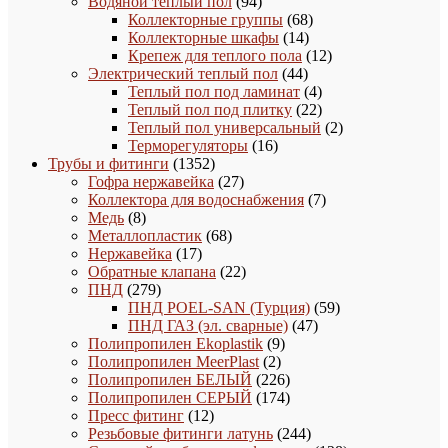
товаров
94
Водяной теплый пол
94
товара
68
Коллекторные группы
68
14
товаров
Коллекторные шкафы
14
товаров
12
Крепеж для теплого пола
12
44
товаров
Электрический теплый пол
44
товара
4
Теплый пол под ламинат
4
товара
22
Теплый пол под плитку
22
товара
2
Теплый пол универсальный
2
16
товара
Терморегуляторы
16
1352
товаров
Трубы и фитинги
1352
товара
27
Гофра нержавейка
27
товаров
7
Коллектора для водоснабжения
7
8
товаров
Медь
8
товаров
68
Металлопластик
68
17
товаров
Нержавейка
17
товаров
22
Обратные клапана
22
279
товара
ПНД
279
товаров
59
ПНД POEL-SAN (Турция)
59
47
товаров
ПНД ГАЗ (эл. сварные)
47
9
товаров
Полипропилен Ekoplastik
9
2
товаров
Полипропилен MeerPlast
2
товара
226
Полипропилен БЕЛЫЙ
226
товаров
174
Полипропилен СЕРЫЙ
174
12
товара
Пресс фитинг
12
товаров
244
Резьбовые фитинги латунь
244