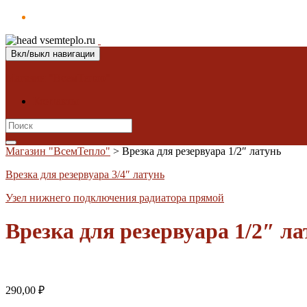
Вкл/выкл навигации
Магазин "ВсемТепло"
Контакты
Search
for:
Магазин "ВсемТепло"
>
Врезка для резервуара 1/2″ латунь
Врезка для резервуара 3/4″ латунь
Узел нижнего подключения радиатора прямой
Врезка для резервуара 1/2″ л
290,00
₽