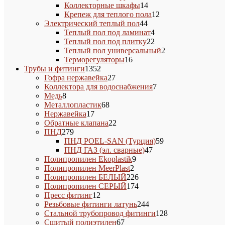
14
товаров
Коллекторные шкафы
14
товаров
12
Крепеж для теплого пола
12
44
товаров
Электрический теплый пол
44
товара
4
Теплый пол под ламинат
4
товара
22
Теплый пол под плитку
22
товара
2
Теплый пол универсальный
2
16
товара
Терморегуляторы
16
1352
товаров
Трубы и фитинги
1352
товара
27
Гофра нержавейка
27
товаров
7
Коллектора для водоснабжения
7
8
товаров
Медь
8
товаров
68
Металлопластик
68
17
товаров
Нержавейка
17
товаров
22
Обратные клапана
22
279
товара
ПНД
279
товаров
59
ПНД POEL-SAN (Турция)
59
47
товаров
ПНД ГАЗ (эл. сварные)
47
9
товаров
Полипропилен Ekoplastik
9
2
товаров
Полипропилен MeerPlast
2
товара
226
Полипропилен БЕЛЫЙ
226
товаров
174
Полипропилен СЕРЫЙ
174
12
товара
Пресс фитинг
12
товаров
244
Резьбовые фитинги латунь
244
товара
128
Стальной трубопровод фитинги
128
67
товаров
Сшитый полиэтилен
67