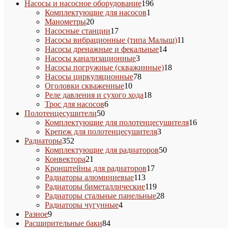
товара
196
Насосы и насосное оборудование
196
1
товаров
Комплектующие для насосов
1
20
товар
Манометры
20
товаров
17
Насосные станции
17
товаров
11
Насосы вибрационные (типа Малыш)
11
14
товаров
Насосы дренажные и фекальные
14
3
товаров
Насосы канализационные
3
товара
18
Насосы погружные (скважинные)
18
78
товаров
Насосы циркуляционные
78
10
товаров
Оголовки скваженные
10
товаров
18
Реле давления и сухого хода
18
6
товаров
Трос для насосов
6
50
товаров
Полотенцесушители
50
товаров
16
Комплектующие для полотенцесушителя
16
3
товаров
Крепеж для полотенцесушителя
3
352
товара
Радиаторы
352
товара
50
Комплектующие для радиаторов
50
21
товаров
Конвектора
21
товар
17
Кронштейны для радиаторов
17
113
товаров
Радиаторы алюминиевые
113
товаров
119
Радиаторы биметаллические
119
товаров
28
Радиаторы стальные панельные
28
4
товаров
Радиаторы чугунные
4
9
товара
Разное
9
товаров
84
Расширительные баки
84