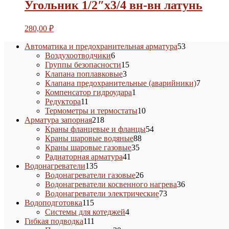
Угольник 1/2″х3/4 вн-вн латунь
280,00
₽
53
Автоматика и предохранительная арматура
53
6
товара
Воздухоотводчики
6
товаров
15
Группы безопасности
15
3
товаров
Клапана поплавковые
3
товара
7
Клапана предохранительные (аварийники)
7
1
товаров
Компенсатор гидроудара
1
11
товар
Редуктора
11
товаров
10
Термометры и термостаты
10
218
товаров
Арматура запорная
218
товаров
54
Краны фланцевые и фланцы
54
88
товара
Краны шаровые водяные
88
35
товаров
Краны шаровые газовые
35
41
товаров
Радиаторная арматура
41
135
товар
Водонагреватели
135
товаров
26
Водонагреватели газовые
26
товаров
36
Водонагреватели косвенного нагрева
36
73
товаров
Водонагреватели электрические
73
115
товара
Водоподготовка
115
товаров
4
Системы для котеджей
4
111
товара
Гибкая подводка
111