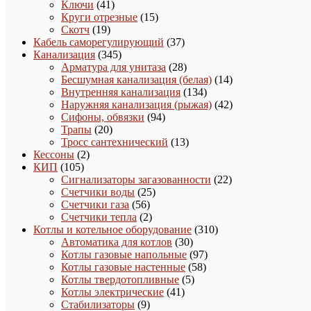
41
товара
Ключи
41
товар
15
Круги отрезные
15
19
товаров
Скотч
19
товаров
37
Кабель саморегулирующий
37
345
товаров
Канализация
345
товаров
28
Арматура для унитаза
28
товаров
14
Бесшумная канализация (белая)
14
134
товаров
Внутренняя канализация
134
товара
42
Наружняя канализация (рыжая)
42
94
товара
Сифоны, обвязки
94
20
товара
Трапы
20
товаров
13
Тросс сантехнический
13
2
товаров
Кессоны
2
105
товара
КИП
105
товаров
22
Сигнализаторы загазованности
22
25
товара
Счетчики воды
25
56
товаров
Счетчики газа
56
товаров
2
Счетчики тепла
2
товара
310
Котлы и котельное оборудование
310
30
товаров
Автоматика для котлов
30
товаров
97
Котлы газовые напольные
97
58
товаров
Котлы газовые настенные
58
5
товаров
Котлы твердотопливные
5
41
товаров
Котлы электрические
41
9
товар
Стабилизаторы
9