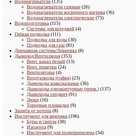
135
товар
Водонагреватели
135
товаров
26
Водонагреватели газовые
26
товаров
36
Водонагреватели косвенного нагрева
36
73
товаров
Водонагреватели электрические
73
115
товара
Водоподготовка
115
товаров
4
Системы для котеджей
4
111
товара
Гибкая подводка
111
товаров
30
Подводка для воды
30
81
товаров
Подводка для газа
81
товар
8
Дренажная система/Ливневка
8
353
товаров
Дымоход/Вентиляция
353
товара
13
Вент. канал белый
13
24
товаров
Вент. решетки
24
4
товара
Вентиляторы
4
товара
23
Воздуховоды (гофра)
23
товара
36
Дымоходы коаксиальные
36
товаров
137
Дымоходы одноконтурные (нерж.)
137
91
товаров
Дымоходы сендвич
91
16
товар
Люки
16
товаров
9
Торцевые площадки
9
8
товаров
Защита от потопа
8
товаров
196
Инструмент для монтажа
196
38
товаров
Буры и сверла
38
9
товаров
Изолента
9
товаров
34
Инструмент для полипропилена
34