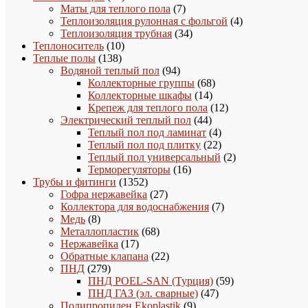
товаров
7
Маты для теплого пола
7
товаров
4
Теплоизоляция рулонная с фольгой
4
34
товара
Теплоизоляция трубная
34
10
товара
Теплоноситель
10
138
товаров
Теплые полы
138
товаров
94
Водяной теплый пол
94
товара
68
Коллекторные группы
68
14
товаров
Коллекторные шкафы
14
товаров
12
Крепеж для теплого пола
12
44
товаров
Электрический теплый пол
44
товара
4
Теплый пол под ламинат
4
товара
22
Теплый пол под плитку
22
товара
2
Теплый пол универсальный
2
16
товара
Терморегуляторы
16
1352
товаров
Трубы и фитинги
1352
товара
27
Гофра нержавейка
27
товаров
7
Коллектора для водоснабжения
7
8
товаров
Медь
8
товаров
68
Металлопластик
68
17
товаров
Нержавейка
17
товаров
22
Обратные клапана
22
279
товара
ПНД
279
товаров
59
ПНД POEL-SAN (Турция)
59
47
товаров
ПНД ГАЗ (эл. сварные)
47
9
товаров
Полипропилен Ekoplastik
9