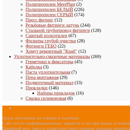
2
товаров
Полипропилен MeerPlast
2
товара
226
Полипропилен БЕЛЫЙ
226
товаров
174
Полипропилен СЕРЫЙ
174
12
товара
Пресс фитинг
12
товаров
244
Резьбовые фитинги латунь
244
товара
128
Стальной трубопровод фитинги
128
67
товаров
Сшитый полиэтилен
67
товаров
28
Фильтры грубой очистки
28
22
товаров
Фитинги ГЕБО
22
товара
12
Хомут ремонтный "Краб"
12
товаров
269
Уплотнительно-смазочные материалы
269
45
товаров
Герметики и фиксаторы
45
3
товаров
Каболка
3
товара
7
Паста уплотнительная
7
29
товаров
Пена монтажная
29
товаров
33
Подмоточный материал
33
146
товара
Прокладки
146
товаров
16
Наборы прокладок
16
6
товаров
Смазка силиконовая
6
товаров
Цены актуальны на товары в наличии.
Сайт носит информационных характер и ни при каких условиях
Внешний вид, цвет и характеристики товаров указаны ориент