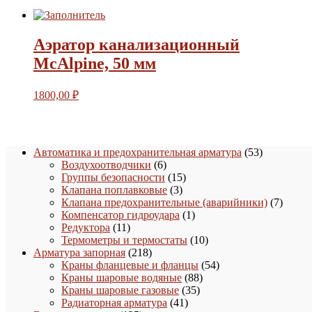
Аэратор канализационный
McAlpine, 50 мм
1800,00
₽
53
Автоматика и предохранительная арматура
53
6
товара
Воздухоотводчики
6
товаров
15
Группы безопасности
15
3
товаров
Клапана поплавковые
3
товара
7
Клапана предохранительные (аварийники)
7
1
товаро
Компенсатор гидроудара
1
11
товар
Редуктора
11
товаров
10
Термометры и термостаты
10
218
товаров
Арматура запорная
218
товаров
54
Краны фланцевые и фланцы
54
88
товара
Краны шаровые водяные
88
35
товаров
Краны шаровые газовые
35
41
товаров
Радиаторная арматура
41