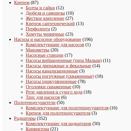
87
товаров
Крепеж
87
товаров
12
Болты и гайки
12
товаров
10
Дюбеля и саморезы
10
27
товаров
Жесткое крепление
27
товаров
13
Крепеж сантехнический
13
2
товаров
Перфолента
2
товара
23
Хомуты червячные
23
товара
196
Насосы и насосное оборудование
196
1
товаров
Комплектующие для насосов
1
20
товар
Манометры
20
товаров
17
Насосные станции
17
товаров
11
Насосы вибрационные (типа Малыш)
11
14
товаров
Насосы дренажные и фекальные
14
3
товаров
Насосы канализационные
3
товара
18
Насосы погружные (скважинные)
18
78
товаров
Насосы циркуляционные
78
10
товаров
Оголовки скваженные
10
товаров
18
Реле давления и сухого хода
18
6
товаров
Трос для насосов
6
50
товаров
Полотенцесушители
50
товаров
16
Комплектующие для полотенцесушителя
16
3
товаро
Крепеж для полотенцесушителя
3
352
товара
Радиаторы
352
товара
50
Комплектующие для радиаторов
50
21
товаров
Конвектора
21