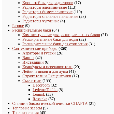
товар
17
Кронштейны для радиаторов
17
113
товаров
Радиаторы алюминиевые
113
товаров
119
Радиаторы биметаллические
119
товаров
28
Радиаторы стальные панельные
28
4
товаров
Радиаторы чугунные
4
9
товара
Разное
9
товаров
84
Расширительные баки
84
товара
21
Комплектующие для расширительных баков
21
32
това
Расширительные баки для воды
32
товара
31
Расширительные баки для отопления
31
368
товар
Сантехнические приборы
368
26
товаров
Аэраторы и гусаки
26
42
товаров
Ванны
42
товара
6
Инсталяции
6
товаров
29
Кранбуксы и переключатели
29
41
товаров
Лейки и шланги для душа
41
товар
17
Отражатели и Эксцентрики
17
155
товаров
Смесители
155
товаров
32
Decoroom
32
товара
8
Ledeme/Diablo
8
33
товаров
Lemark
33
товара
57
Rossinka
57
товаров
21
Станции биологической очистки СПАРТА
21
5
товар
Тепловые завесы
5
45
товаров
Теплоизоляция
45